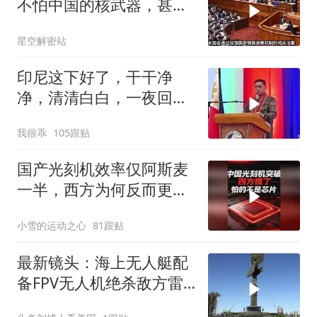
不怕中国的核武器，甚至
不怕中国的稀土制裁
星空解密站
印尼这下好了，干干净
净，清清白白，一夜回到
了从前（3） (2)
我很乖
105跟贴
国产光刻机效率仅阿斯麦
一半，西方为何反而更
慌？
小雪的运动之心
81跟贴
最新镜头：海上无人艇配
备FPV无人机绝杀敌方雷
达！克里米亚油罐车遭绝