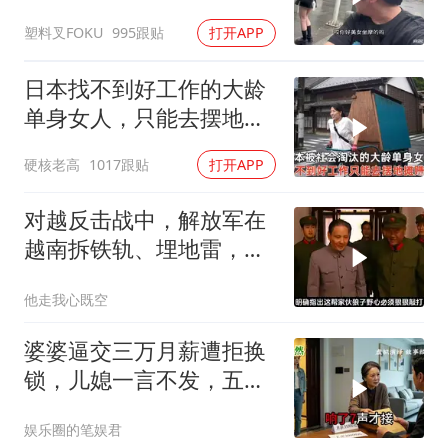
吃了没有文化的亏
塑料叉FOKU
995跟贴
打开APP
日本找不到好工作的大龄
单身女人，只能去摆地
摊，一天有多心累？
硬核老高
1017跟贴
打开APP
对越反击战中，解放军在
越南拆铁轨、埋地雷，是
真的吗？
他走我心既空
婆婆逼交三万月薪遭拒换
锁，儿媳一言不发，五天
后丈夫收传票
娱乐圈的笔娱君