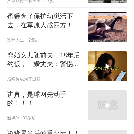
头条刘博士看美国
1跟贴
杀等！
蜜獾为了保护幼崽活下
去，在草原大战四方！
蜜环人生
1跟贴
离婚女儿随前夫，18年后
约饭，二婚丈夫：警惕骗
局
最终你成为了过客
讲真，是球网先动手
的！！！
新媒体
39跟贴
论背景音乐的重要性！！