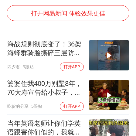
中央气象台发布台风黄色预警
扎哈罗娃批广岛市长不提美国原子弹
打开网易新闻 体验效果更佳
女子利用漏洞0元薅走3000多件家电
金饰克价大幅跳涨
海战规则彻底变了！36架
关之琳否认与27岁模特的恋情
海蜂群骑脸撕碎三层防空
多地要求领导干部带头休假
体系
四夕君
9跟贴
打开APP
对话重庆地铁吐血女孩
奋进开新局 实干挑大梁
婆婆住我400万别墅8年，
70大寿宣告给小叔子，
我：天没黑你做梦呢？
吃货的分享
5跟贴
打开APP
当年英语老师让你们学英
语跟害你们似的，我就是