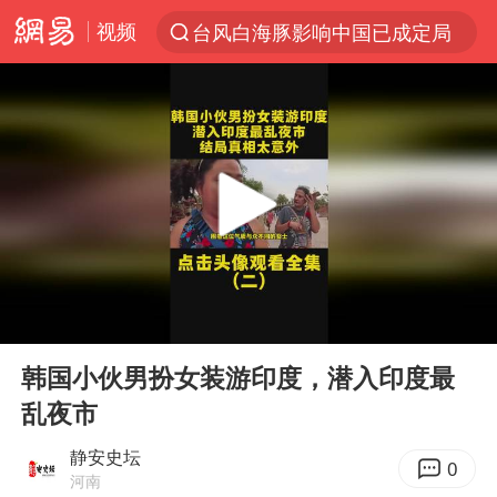
视频
台风白海豚影响中国已成定局
以“新”破局 首发经济点亮城市消费活力
昆明石林火把节
我国编制完成新版全月地质图
宇树科技发行价格150.80元/股
江钨装备：无注入矿山资产安排
台风白海豚即将进入48小时警戒线
00:00
07:32
官方回应献血屋不让市民入内躲雨
Play
Ent
full
郑国霖回应去景区上班被保安拦下
韩国小伙男扮女装游印度，潜入印度最
乱夜市
80后女柜员逆袭成4200亿银行副行长
感觉全东北都在等7号
静安史坛
0
河南