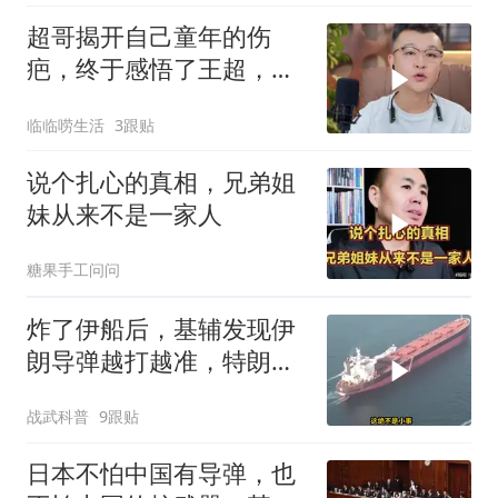
超哥揭开自己童年的伤
疤，终于感悟了王超，他
决定接妈妈回来养老
临临唠生活
3跟贴
说个扎心的真相，兄弟姐
妹从来不是一家人
糖果手工问问
炸了伊船后，基辅发现伊
朗导弹越打越准，特朗普
要向普京“问罪”
战武科普
9跟贴
日本不怕中国有导弹，也