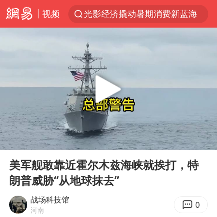
视频
光影经济撬动暑期消费新蓝海
拜登癌症已扩散
白海豚登陆前还将加强
浙江省发出今年第2号指挥长令
河南刑案嫌犯被抓 逃窜时伤害多人
情侣在平潭拍日出时坠崖致一死一伤
选专业别因“热门”窄化“热爱”
00:00
06:50
三警齐发！多地10级以上雷暴大风
Play
Ent
full
央视新主播李秋莹孙亚鹏亮相
美军舰敢靠近霍尔木兹海峡就挨打，特
朗普威胁“从地球抹去”
大V：马科斯把路走绝了
郑丽文：台湾从来没有“独立”过
战场科技馆
0
河南