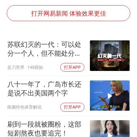
商场现钱学森巨幅海报 负责人回应
上半年国内手机销量TOP30出炉
打开网易新闻 体验效果更佳
购飞机票7分钟后退票被扣2022元
杭州全市有序停课
苏联幻灭的一代：可以处
泰国初中生饮弹自尽前开了26枪
分一个人，但不能处分一
陈思诚零点晒照为佟丽娅庆生
种渴望
捉刀世界
148跟贴
打开APP
乐享全民健身 共筑健康中国
八十一年了，广岛市长还
是说不出美国两个字
陈腕特色体育解说
打开APP
刷到一段就被圈粉，这部
短剧熬夜也要追完！