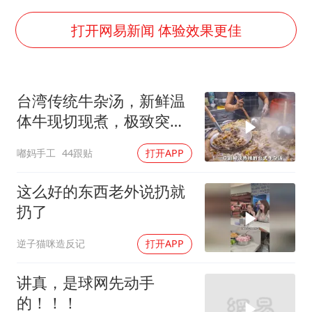
我国外贸延续良好增长态势
国防部：中国军队坚决反制任何闹海挑衅图谋
打开网易新闻 体验效果更佳
今日立秋你咬秋了吗
女儿为争财产堵门阻挠父亲出殡
台湾传统牛杂汤，新鲜温
欧阳娜娜窦靖童好搭
体牛现切现煮，极致突出
建筑工人不慎坠落身体被3根钢筋刺穿
牛肉的本鲜
嘟妈手工
44跟贴
打开APP
夯实基础开新局
这么好的东西老外说扔就
扔了
逆子猫咪造反记
打开APP
讲真，是球网先动手
的！！！