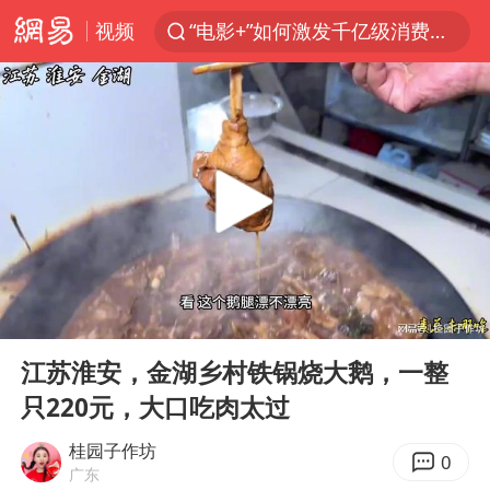
视频
“电影+”如何激发千亿级消费新活力？
U17国足点球大战淘汰河床晋级决赛
中巨芯：上半年归母净利润1405.77万元
国乒男单横滨冠军赛全军覆没
东航：国内客票提前14天免费退改
四川宜宾高县4.9级地震致1死
日本试射“战斧”导弹，国防部回应
00:00
05:42
百花奖开幕式 刘浩存独舞
Play
Ent
full
台风白海豚中心风力增强
江苏淮安，金湖乡村铁锅烧大鹅，一整
只220元，大口吃肉太过
广东雷州通报特教老师招聘违规事件
“新疆阿勒泰八月能滑雪”不实
桂园子作坊
0
广东