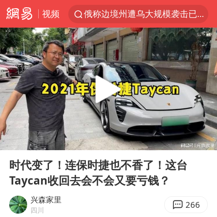
视频
俄称边境州遭乌大规模袭击已致13伤
《披荆斩棘2026》阵容官宣
全球最大级别运输船通过长江大桥
白海豚北上或致京津冀暴雨
10余省份将出现强风雨 局地特大暴雨
国足U17与阿森纳决赛取消 并列冠军
《龙餐馆》 冲奖
00:00
08:19
构建更高水平的全民健身公共服务体系
Play
Ent
full
上门女婿出轨女邻居多年被判重婚罪
时代变了！连保时捷也不香了！这台
Taycan收回去会不会又要亏钱？
香港刷新1884年以来最高气温纪录
新疆一婚礼线上邀请引热议
兴森家里
266
四川