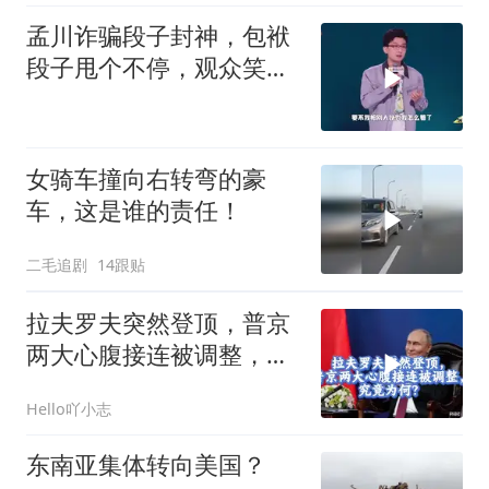
孟川诈骗段子封神，包袱
段子甩个不停，观众笑到
失态丨脱口秀
女骑车撞向右转弯的豪
车，这是谁的责任！
二毛追剧
14跟贴
拉夫罗夫突然登顶，普京
两大心腹接连被调整，究
竟为何？
Hello吖小志
东南亚集体转向美国？