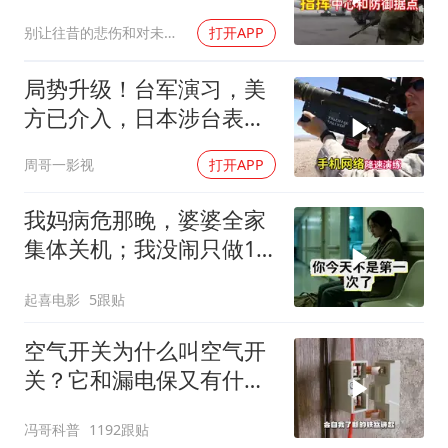
别让往昔的悲伤和对未来的恐惧
打开APP
局势升级！台军演习，美
方已介入，日本涉台表述
突变，大陆已收到通知
周哥一影视
打开APP
我妈病危那晚，婆婆全家
集体关机；我没闹只做1
事，6天后她打来电话：
起喜电影
5跟贴
你是不是疯了？
空气开关为什么叫空气开
关？它和漏电保又有什么
区别？
冯哥科普
1192跟贴