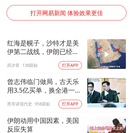
世界第1特鲁姆普斯诺克中国赛一轮游
美将每月供乌爱国者拦截导弹
打开网易新闻 体验效果更佳
云南一男子胃中取出180颗铁钉
以军士兵把枪口对准中国记者
红海是幌子，沙特才是美
“开学三件套”全线暴涨
伊第二战线，伊朗已经输
奋力开创中国式现代化建设新局面
了？
四夕君
138跟贴
打开APP
曾志伟临门做局，古天乐
用3.5亿买单，换全港一声
佩服！
黑哥讲现代史
958跟贴
打开APP
伊朗动用中国因素，美国
反应失算