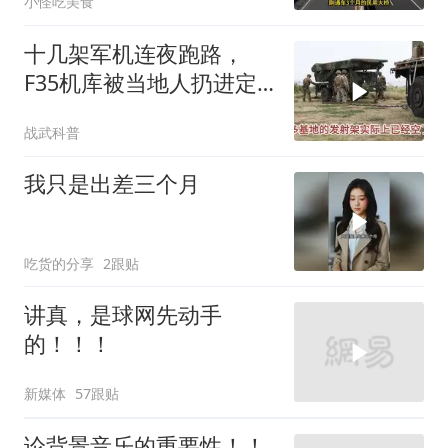
小怪吃美食
十几架军机连夜跑路，
F35机库被当地人扔进定
位器，美军在中东的老底
战武科普
让人掀了个干净
我只是出差三个月
吃货的分享
2跟贴
讲真，是球网先动手
的！！！
新媒体
57跟贴
论背景音乐的重要性！！