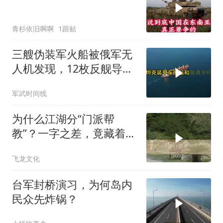
青杉依旧啊啊
1跟贴
三艘伪装军火船被俄军无
人机发现，12枚反舰导弹
送入海底，乌军后勤命脉
军武时间线
遭重锤
为什么江湖分“门派帮
教”？一字之差，竟藏着不
同的生存密码！
飞龙文化
台军封桥演习，为何岛内
民众先炸锅？