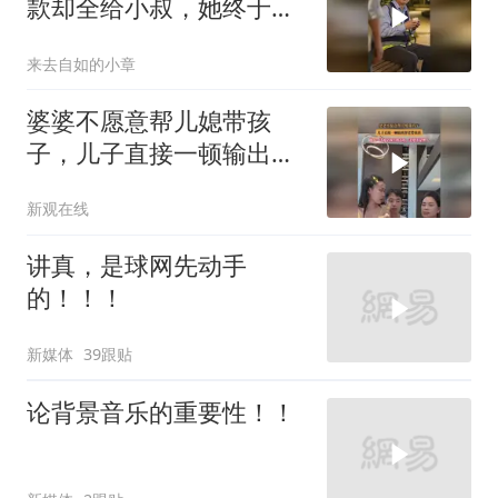
款却全给小叔，她终于爆
发
来去自如的小章
婆婆不愿意帮儿媳带孩
子，儿子直接一顿输出替
老婆说话
新观在线
讲真，是球网先动手
的！！！
新媒体
39跟贴
论背景音乐的重要性！！