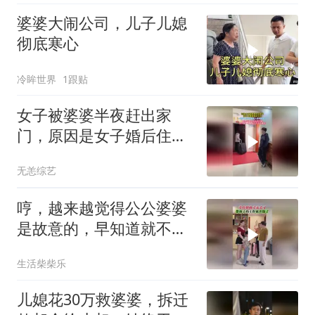
婆婆大闹公司，儿子儿媳
彻底寒心
冷眸世界
1跟贴
女子被婆婆半夜赶出家
门，原因是女子婚后住的
房是婆婆出钱买的
无恙综艺
哼，越来越觉得公公婆婆
是故意的，早知道就不让
他们走了
生活柴柴乐
儿媳花30万救婆婆，拆迁