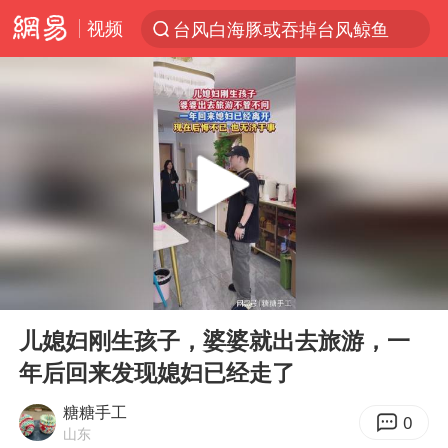
视频
台风白海豚或吞掉台风鲸鱼
以“新”破局 首发经济点亮城市消费活力
佛得角门将亮相智利俱乐部主场
中方回应是否在太平洋海底开采稀土
看守所辅警收受10万获刑1年
宇树科技发行价格150.80元/股
宇树科技王兴兴身家有望超200亿元
00:00
00:12
五粮液渠道价一箱上涨近百元
Play
Ent
full
CIA被曝已秘密设立古巴工作组
儿媳妇刚生孩子，婆婆就出去旅游，一
年后回来发现媳妇已经走了
多地要求领导干部带头休假
法国将禁止“未经同意的电话营销”
糖糖手工
0
山东