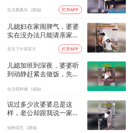
语感化！
生活凰凰乐
2跟贴
打开APP
儿媳妇在家闹脾气，婆婆
实在没办法只能请亲家母
出马
音乐下午茶官方
打开APP
儿媳加班到深夜，婆婆听
到动静赶紧去做饭，先有
好婆婆再也好儿媳
生活笑料铺
1跟贴
说过多少次婆婆总是这
样，老公却跟我说一家人
有什么关系
知秋综艺
2跟贴