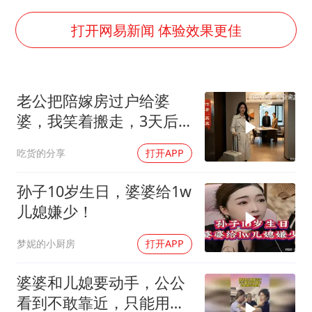
我国编制完成新版全月地质图
U17国足1分钟轰2球
打开网易新闻 体验效果更佳
“深圳地面沉降致车辆损坏”不实
外交部发言人就广岛核爆81周年等答记者问
老公把陪嫁房过户给婆
中国“五箭齐发”反制美国
婆，我笑着搬走，3天后
首次证实！“胶球”存在
婆婆接法院电话懵了
吃货的分享
打开APP
感觉全东北都在等7号
奋进开新局 实干挑大梁
孙子10岁生日，婆婆给1w
儿媳嫌少！
梦妮的小厨房
打开APP
婆婆和儿媳要动手，公公
看到不敢靠近，只能用言