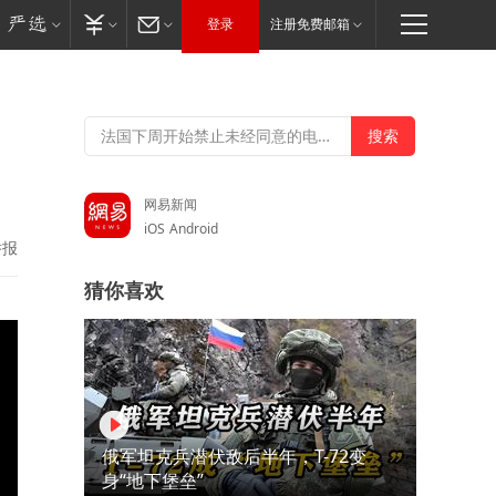
登录
注册免费邮箱
，
网易新闻
iOS
Android
举报
猜你喜欢
俄军坦克兵潜伏敌后半年，T-72变
身“地下堡垒”