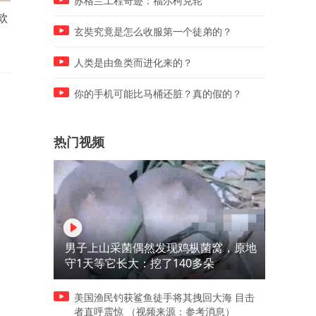
苏格兰工程奇迹：福尔柯克轮
款
防晒霜狠狠涂开，看看哪个品
防摔马甲演示，老人容易摔
牌晒不黑，没有对比就没伤
是髋骨股骨头，这两个地方
玄奘究竟是怎么收服第一个徒弟的？
害！
有保护！
人类是由鱼类而进化来的？
你的手机可能比马桶还脏？真的假的？
热门视频
男子上山采菌偶然发现鸡枞菌窝，原地
守1天等它长大：挖了140多朵
美国渔民钓获鲨鱼徒手将其拽回大海 目击
者直呼震惊 （视频来源：参考消息）