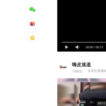
00:00
/
00:13
嗨皮速递
这里的视频
70粉丝
00:12