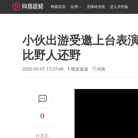
网易首页
应用
无障碍浏览
进入关怀版
小伙出游受邀上台表
比野人还野
2026-05-07 17:27:49
嗨皮速递
河南
0
分享至