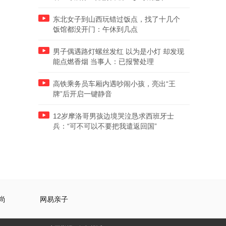
东北女子到山西玩错过饭点，找了十几个
饭馆都没开门：午休到几点
男子偶遇路灯螺丝发红 以为是小灯 却发现
能点燃香烟 当事人：已报警处理
高铁乘务员车厢内遇吵闹小孩，亮出“王
牌”后开启一键静音
12岁摩洛哥男孩边境哭泣恳求西班牙士
兵：“可不可以不要把我遣返回国”
尚
网易亲子