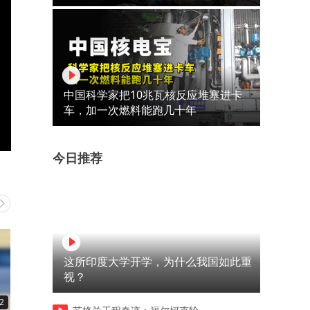
中国科学家把10兆瓦核反应堆塞进卡
车，加一次燃料能跑几十年
今日推荐
这所印度大学开学，为什么我国如此重
视？
2
00:12
00:10