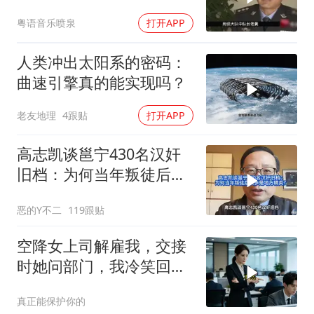
惊
粤语音乐喷泉
打开APP
人类冲出太阳系的密码：
曲速引擎真的能实现吗？
老友地理
4跟贴
打开APP
高志凯谈邕宁430名汉奸
旧档：为何当年叛徒后人
多是地方精英？
恶的Y不二
119跟贴
空降女上司解雇我，交接
时她问部门，我冷笑回
答：明天
真正能保护你的