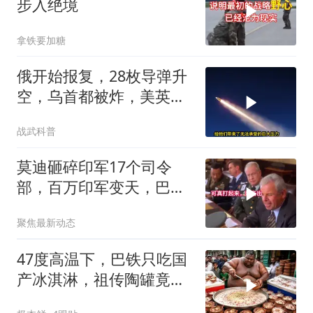
步入绝境
拿铁要加糖
俄开始报复，28枚导弹升
空，乌首都被炸，美英法
德失声
战武科普
莫迪砸碎印军17个司令
部，百万印军变天，巴铁
同一时间动手了
聚焦最新动态
47度高温下，巴铁只吃国
产冰淇淋，祖传陶罐竟还
能自动降温