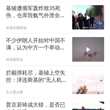
基辅遭俄军轰炸致35死
伤，仓库毁氨气外泄全城
警报
把喜欢都给他
不少伊朗人开始对中国不
满，认为中方一个举动，
毁了德黑兰的大计
环球谈军武
拦截弹耗尽，基辅上空失
控：泽连斯基的“无人机神
话”为何突然没人提了
古人那点事
普京若铸成大错，是否已