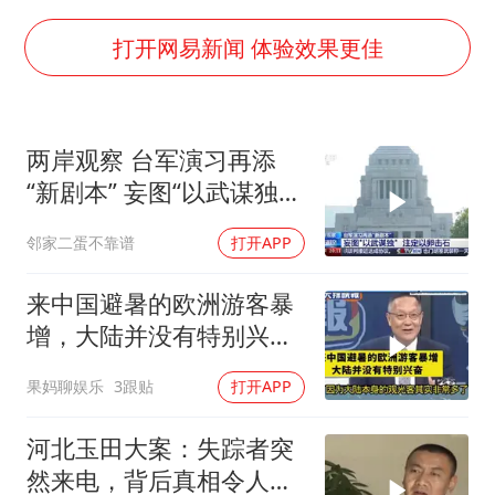
构建更高水平的全民健身公共服务体系
韩军前线部队连曝丑闻
打开网易新闻 体验效果更佳
云南一男子胃中取出180颗铁钉
曹颖儿子首次演长剧
两岸观察 台军演习再添
以军士兵把枪口对准中国记者
“新剧本” 妄图“以武谋独”
奋力开创中国式现代化建设新局面
注定
邻家二蛋不靠谱
打开APP
来中国避暑的欧洲游客暴
增，大陆并没有特别兴
奋！介文汲
果妈聊娱乐
3跟贴
打开APP
河北玉田大案：失踪者突
然来电，背后真相令人震