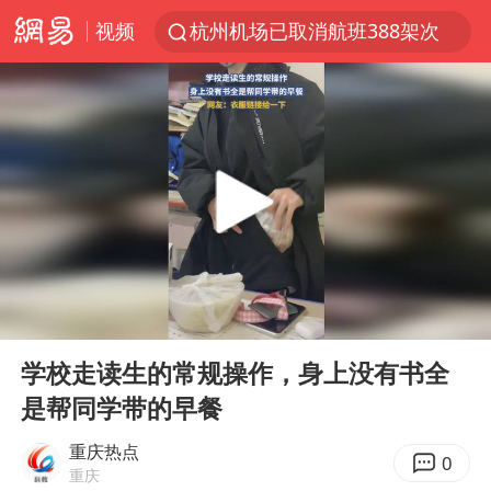
视频
杭州机场已取消航班388架次
浙江省委书记：该停下的坚决停下来
中国籍豪华游艇富商之子在泰国被杀
白海豚北上或致京津冀暴雨
广西公开征集涉黑涉恶犯罪线索
看完所有石窟需2000元？景区回应
上海中心千吨“镇楼神器”摆动明显
00:00
00:24
新疆一婚礼线上邀请引热议
Play
Ent
full
世界第1特鲁姆普斯诺克中国赛一轮游
学校走读生的常规操作，身上没有书全
是帮同学带的早餐
国足U17与阿森纳决赛取消 并列冠军
上门女婿出轨女邻居多年被判重婚罪
重庆热点
0
重庆