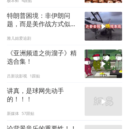
极本鲜
4跟贴
特朗普困境：非伊朗问
题，而是美作战方式似苏
联
雅儿姐爱追剧
《亚洲频道之街溜子》精
选合集！
吕新说影视
1跟贴
讲真，是球网先动手
的！！！
新媒体
57跟贴
论背景音乐的重要性！！