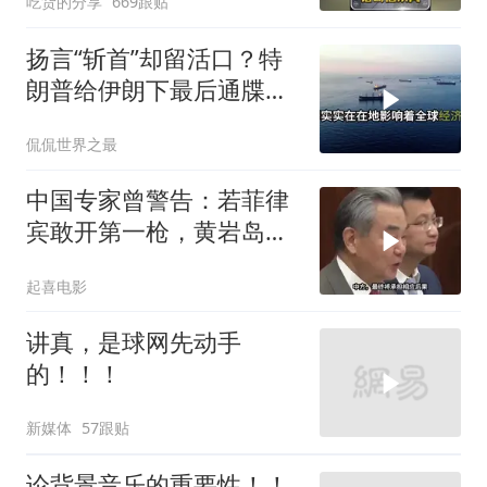
吃货的分享
669跟贴
扬言“斩首”却留活口？特
朗普给伊朗下最后通牒，
这盘棋下得真精
侃侃世界之最
中国专家曾警告：若菲律
宾敢开第一枪，黄岩岛填
岛就是其灭顶之灾
起喜电影
讲真，是球网先动手
的！！！
新媒体
57跟贴
论背景音乐的重要性！！