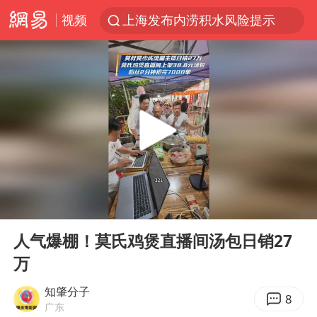
上海发布内涝积水风险提示
视频
小沈阳加盟《披荆斩棘》
台风“白海豚”登陆 各地各部门全力应对
白海豚雨量超越利奇马、巴威
人形机器人第一股
多地银行上调存款利率
上海地铁4条线路全线停运
白海豚路径图
00:00
00:10
Play
Ent
宇树申购 中一签有望赚20万元
full
人气爆棚！莫氏鸡煲直播间汤包日销27
NBA传奇教练老尼尔森去世
万
武汉3名城管协管员殴打摊主被刑拘
知肇分子
8
4.2平卫生间补漏注胶花1.55万
广东