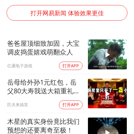
律师谈贾冰私人饭局被偷拍
打开网易新闻 体验效果更佳
男子结婚8年3个女儿都不是亲生
面对面丨蔡磊：与渐冻症抗争 纵使不敌 也不屈服
5万小车卖不动 微型代步车集体遇冷
爸爸屋顶细致加固，大宝
调皮捣蛋嬉戏萌翻众人
手机真会“偷听”我们说话吗
梅婷12岁女儿百花奖发言
亿通电子游戏
打开APP
加沙约14万栋建筑被完全摧毁
岳母给外孙1元红包，岳
从科技创新看开局起步的时与势
父80大寿我送大箱重礼，
她当场晕倒
匹夫来搞笑
打开APP
木星的真实身份竟比我们
预想的还要离奇至极！