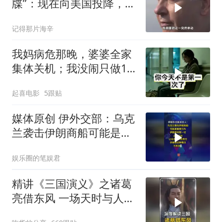
牒”：现在向美国投降，是
伊朗最后的机会
记得那片海辛
我妈病危那晚，婆婆全家
集体关机；我没闹只做1
事，6天后她打来电话：
起喜电影
5跟贴
你是不是疯了？
媒体原创 伊外交部：乌克
兰袭击伊朗商船可能是蓄
意行为
娱乐圈的笔娱君
精讲《三国演义》之诸葛
亮借东风 一场天时与人性
博弈的权谋大戏