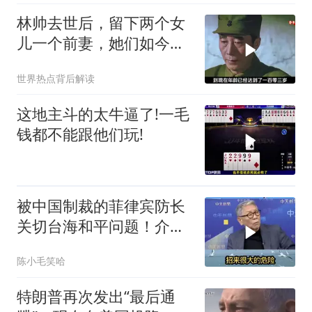
林帅去世后，留下两个女
儿一个前妻，她们如今过
的怎么样？
世界热点背后解读
这地主斗的太牛逼了!一毛
钱都不能跟他们玩!
被中国制裁的菲律宾防长
关切台海和平问题！介文
汲：手伸的太长了
陈小毛笑哈
特朗普再次发出“最后通