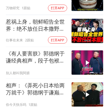
万物研究
1跟贴
打开APP
惹祸上身，朝鲜昭告全世
界：绝不放任日本撒野！
高市还能硬撑多久
往事在未来
2跟贴
打开APP
《有人要害朕》郭德纲于
谦经典相声，段子包袱满
满！
别人都叫我阿腈
相声：《弄死小日本给两
万就干》郭德纲于谦巅峰
经典爆笑相声
你今天快乐吗
1跟贴