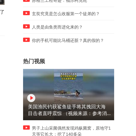
苏格兰工程奇迹：福尔柯克轮
1
00:14
00:10
了
结婚前第一次看见老公身体，
离婚五年见儿子，我带他吃
玄奘究竟是怎么收服第一个徒弟的？
跟结婚后看见老公身体
吃的，他的态度让我寒透了
人类是由鱼类而进化来的？
你的手机可能比马桶还脏？真的假的？
热门视频
美国渔民钓获鲨鱼徒手将其拽回大海
目击者直呼震惊 （视频来源：参考消
息）
男子上山采菌偶然发现鸡枞菌窝，原地守1
天等它长大：挖了140多朵