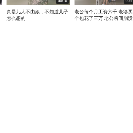
00:10
00:1
！
真是儿大不由娘，不知道儿子
老公每个月工资六千 老婆买
怎么想的
个包花了三万 老公瞬间崩溃