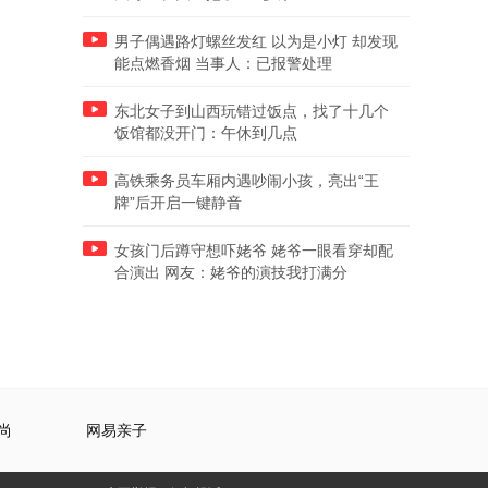
男子偶遇路灯螺丝发红 以为是小灯 却发现
能点燃香烟 当事人：已报警处理
东北女子到山西玩错过饭点，找了十几个
饭馆都没开门：午休到几点
高铁乘务员车厢内遇吵闹小孩，亮出“王
牌”后开启一键静音
女孩门后蹲守想吓姥爷 姥爷一眼看穿却配
合演出 网友：姥爷的演技我打满分
尚
网易亲子