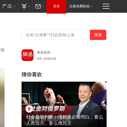
登录
注册免费邮箱
举报
网易新闻
iOS
Android
猜你喜欢
杜金最新判断：俄精英必须明白，要么
人类毁灭，要么俄毁灭