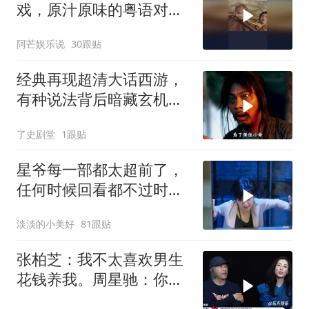
戏，原汁原味的粤语对
白，这才是无厘头喜剧的
阿芒娱乐说
30跟贴
魅力！
经典再现超清大话西游，
有种说法背后暗藏玄机，
月光宝盒故事深度解读
了史剧堂
1跟贴
星爷每一部都太超前了，
任何时候回看都不过时，
后劲十足
淡淡的小美好
81跟贴
张柏芝：我不太喜欢男生
花钱养我。周星驰：你不
早说