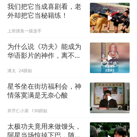
我们把它当成喜剧看，老
外却把它当秘籍练！
上班摸鱼一级选手
为什么说《功夫》能成为
华语影片的神作，离不开
周星驰的坚守？
淆太
24跟贴
星爷坐在街坊福利会，神
情落寞满是无奈心酸
井芹仁小菜
130跟贴
太极功夫竟用来做馒头，
阿星当场惊掉下巴，随后