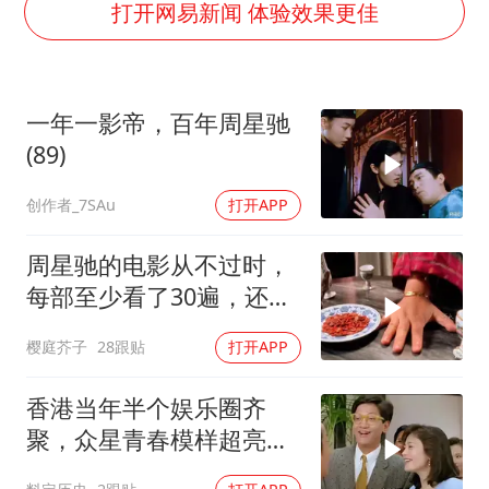
年内最贵新股今日申购
打开网易新闻 体验效果更佳
向鹏0-3不敌张本智和
命案逃犯躲进深山21年活得像野人
一年一影帝，百年周星驰
广岛核爆81周年央视播《奥本海默》
(89)
河南某医院2.33亿工程串标案细节披露
创作者_7SAu
打开APP
今日立秋你咬秋了吗
东方之约 相约未来
周星驰的电影从不过时，
每部至少看了30遍，还是
很喜欢看
樱庭芥子
28跟贴
打开APP
香港当年半个娱乐圈齐
聚，众星青春模样超亮
眼，星爷现身瞬间惊艳