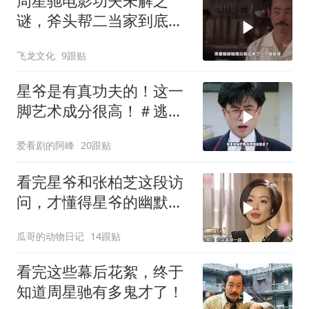
周星驰电影功夫未解之
谜，斧头帮二当家到底是
被谁干飞的？
飞龙文化
9跟贴
星爷是有真功夫的！这一
脚艺术成分很高！＃逃学
威龙
爱看剧的阿峰
20跟贴
看完星爷和张柏芝这段访
问，才懂得星爷的幽默真
是无处不在
瓜哥的动物日记
14跟贴
看完这些幕后花絮，终于
知道周星驰有多鬼才了！