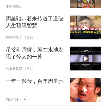
越有味
小影的娱乐
周星驰带着来传道了道破
人生顶级智慧
榴莲唠生活
1跟贴
星爷刚睡醒，就在水池发
现了惊人的一幕
利奥看剧吧
1跟贴
一年一影帝，百年周星驰
阿喵的小生活