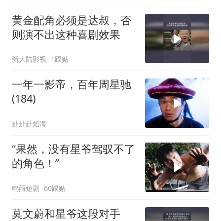
黄金配角必须是达叔，否
则演不出这种喜剧效果
新大陆影视
1跟贴
一年一影帝，百年周星驰
(184)
赴赴赴焰海
“果然，没有星爷驾驭不了
的角色！”
鸣雨短剧
60跟贴
莫文蔚和星爷这段对手