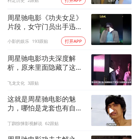
料定历史
2跟贴
打开APP
周星驰电影《功夫女足》
片段，女守门员出手迅
猛，一次比一次搞笑
小影的娱乐
193跟贴
打开APP
周星驰电影功夫深度解
析，原来里面隐藏了这么
多细节？
飞龙文化
3跟贴
这就是周星驰电影的魅
力，哪怕是龙套也有自己
的高光时刻！
丁鸊惊悚影视解说
62跟贴