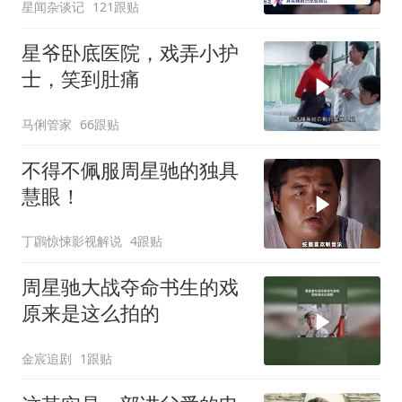
星闻杂谈记
121跟贴
星爷卧底医院，戏弄小护
士，笑到肚痛
马俐管家
66跟贴
不得不佩服周星驰的独具
慧眼！
丁鸊惊悚影视解说
4跟贴
周星驰大战夺命书生的戏
原来是这么拍的
金宸追剧
1跟贴