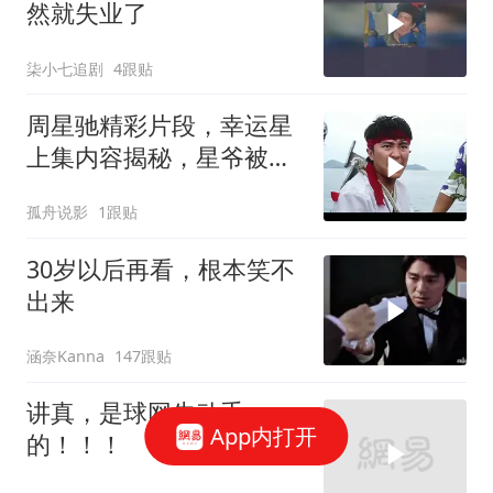
然就失业了
柒小七追剧
4跟贴
周星驰精彩片段，幸运星
上集内容揭秘，星爷被黑
老大扔进大海
孤舟说影
1跟贴
30岁以后再看，根本笑不
出来
涵奈Kanna
147跟贴
讲真，是球网先动手
App内打开
的！！！