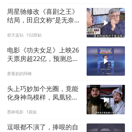
周星驰修改《喜剧之王》
结局，田启文称“是无奈之
举”！
碧天蓝钻
102跟贴
电影《功夫女足》上映26
天票房超22亿，预测总票
房下调到24.39亿
爱看剧的阿峰
头上巧妙加个光圈，竟能
化身神鸟模样，凤凰轻松
打造而成
墨林电影
1跟贴
逗哏都不演了，捧哏的自