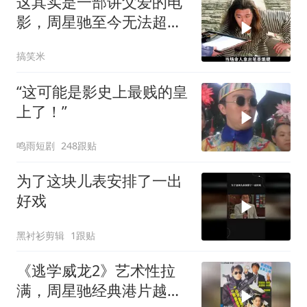
这其实是一部讲父爱的电
影，周星驰至今无法超越
的喜剧经典
搞笑米
“这可能是影史上最贱的皇
上了！”
鸣雨短剧
248跟贴
为了这块儿表安排了一出
好戏
黑衬衫剪辑
1跟贴
《逃学威龙2》艺术性拉
满，周星驰经典港片越品