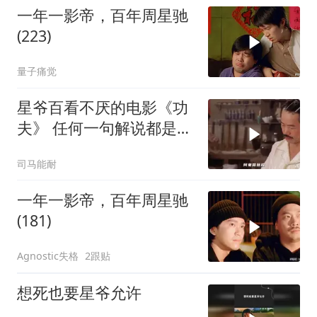
一年一影帝，百年周星驰
(223)
量子痛觉
星爷百看不厌的电影《功
夫》 任何一句解说都是对
电影的亵渎
司马能耐
一年一影帝，百年周星驰
(181)
Agnostic失格
2跟贴
想死也要星爷允许