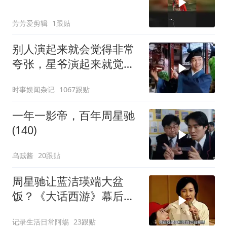
芳芳爱剪辑
1跟贴
别人演起来就会觉得非常
夸张，星爷演起来就觉得
特别自然
时事娱闻杂记
1067跟贴
一年一影帝，百年周星驰
(140)
乌贼酱
20跟贴
周星驰让蓝洁瑛端大盆
饭？《大话西游》幕后故
事揭秘
记录生活日常阿蜴
23跟贴