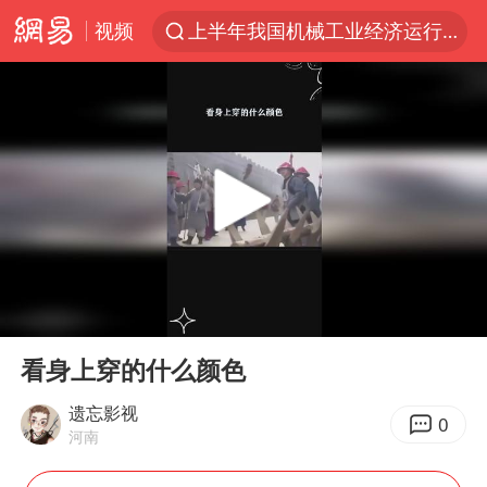
视频
上半年我国机械工业经济运行稳中有进
A股三大股指收涨
台风“白海豚”体型变大！环流面积接近13个浙江那么大
“立秋的第一杯奶茶”又爆单了
河南撤回“领导带薪错峰休假”通知
直击泰国校园6死枪击案现场
四川宜宾市高县发生4.9级地震
00:00
00:18
国防部：坚决反制任何闹海挑衅图谋
Play
Ent
full
台湾海峡南口北上船舶实施交通管制
看身上穿的什么颜色
方程豹钛9新车申报
遗忘影视
0
河南
江苏发布台风蓝色预警