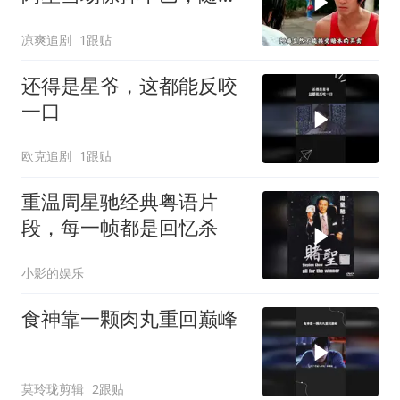
高歌一曲
凉爽追剧
1跟贴
还得是星爷，这都能反咬
一口
欧克追剧
1跟贴
重温周星驰经典粤语片
段，每一帧都是回忆杀
小影的娱乐
食神靠一颗肉丸重回巅峰
莫玲珑剪辑
2跟贴