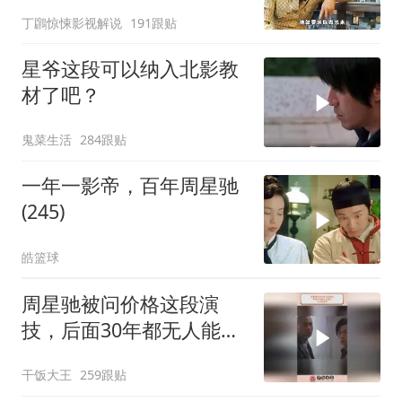
丁鸊惊悚影视解说
191跟贴
星爷这段可以纳入北影教
材了吧？
鬼菜生活
284跟贴
一年一影帝，百年周星驰
(245)
皓篮球
周星驰被问价格这段演
技，后面30年都无人能
及，天才型演员
干饭大王
259跟贴