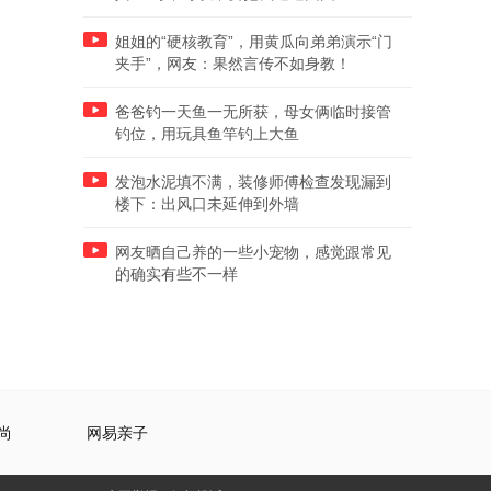
姐姐的“硬核教育”，用黄瓜向弟弟演示“门
夹手”，网友：果然言传不如身教！
爸爸钓一天鱼一无所获，母女俩临时接管
钓位，用玩具鱼竿钓上大鱼
发泡水泥填不满，装修师傅检查发现漏到
楼下：出风口未延伸到外墙
网友晒自己养的一些小宠物，感觉跟常见
的确实有些不一样
尚
网易亲子