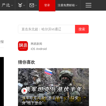
登录
注册免费邮箱
举报
网易新闻
iOS
Android
猜你喜欢
俄军坦克兵潜伏敌后半年，T-72变
身“地下堡垒”