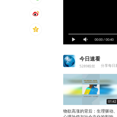
00:00
/
00:40
今日速看
分享每日
5289粉丝
01:42
物欲高涨的背后：生理驱动
心理补偿与社会文化的影响