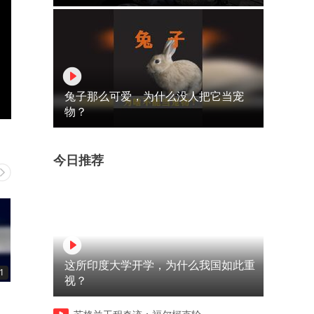
兔子那么可爱，为什么没人把它当宠
物？
今日推荐
这所印度大学开学，为什么我国如此重
1
01:34
01:43
视？
TI-RADS 3类结节并非绝对安
机器人在便利店与工厂的新
全：一例甲状腺癌变案例分析
色：应用现状与未来挑战