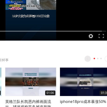
新鲜事
01:06
01:3
、
英格兰队长凯恩内裤画面流
iphone18pro成本暴涨50%
出，球迷戏称装备被盗所致