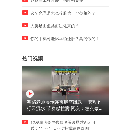
苏格兰工程奇迹：福尔柯克轮
玄奘究竟是怎么收服第一个徒弟的？
人类是由鱼类而进化来的？
你的手机可能比马桶还脏？真的假的？
热门视频
舞蹈老师展示连贯腾空跳跃 一套动作
行云流水 节奏感拉满 网友：怎么做到
又舞又武的？
12岁摩洛哥男孩边境哭泣恳求西班牙士
兵：“可不可以不要把我遣返回国”