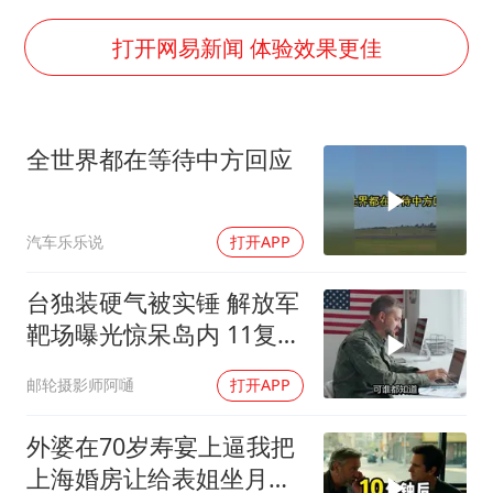
构建更高水平的全民健身公共服务体系
打开网易新闻 体验效果更佳
韩军前线部队连曝丑闻
云南一男子胃中取出180颗铁钉
全世界都在等待中方回应
曹颖儿子首次演长剧
以军士兵把枪口对准中国记者
汽车乐乐说
打开APP
奋力开创中国式现代化建设新局面
台独装硬气被实锤 解放军
靶场曝光惊呆岛内 11复刻
台北城反登陆演练全公开
邮轮摄影师阿嗵
打开APP
外婆在70岁寿宴上逼我把
上海婚房让给表姐坐月