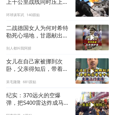
上千公里战线同时压上，
苏梅方向乌军精锐被成建
环球谈军武
140跟贴
制打残
二战德国女人为何对希特
勒死心塌地，甘愿献出一
切？
别人都叫我阿腈
女儿在自己家被挪到次
卧，父亲得知后，带着中
介直接上门卖房
呆毛隆隆
681跟贴
纪实：370远火的空爆
弹，把S400雷达炸成马蜂
窝，靶标惨状让台军急眼