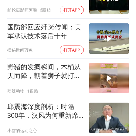
子，我说行转问舅舅
邮轮摄影师阿嗵
6跟贴
打开APP
国防部回应歼36传闻：美
军承认技术落后十年
揭秘世间万象
打开APP
野猪的发疯瞬间，木桶从
天而降，朝着狮子就打去
知道自己玩大了
辣辣动物
1跟贴
邱震海深度剖析：时隔
300年，汉风为何重新席
卷西方？
小雪的运动之心