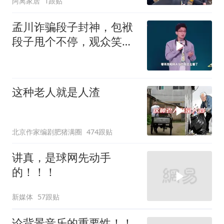
阿离家居
1跟贴
了
孟川诈骗段子封神，包袱
段子甩个不停，观众笑到
失态丨脱口秀
这种老人就是人渣
北京作家编剧肥猪满圈
474跟贴
讲真，是球网先动手
的！！！
新媒体
57跟贴
论背景音乐的重要性！！