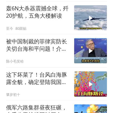
轰6N大杀器震撼全球，歼
20护航，五角大楼解读
至今
80跟贴
被中国制裁的菲律宾防长
关切台海和平问题！介文
汲：手伸的太长了
陈小毛笑哈
这下坏菜了！台风白海豚
露全貌，确定登陆我国沿
海
肇岁初十
俄军六路集群昼夜狂碾，