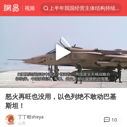
上半年我国经营主体结构持续优化
视频
杭州机场已取消航班388架次
浙江省委书记：该停下的坚决停下来
中国籍豪华游艇富商之子在泰国被杀
白海豚北上或致京津冀暴雨
广西公开征集涉黑涉恶犯罪线索
看完所有石窟需2000元？景区回应
00:00
05:42
上海中心千吨“镇楼神器”摆动明显
Play
Ent
full
新疆一婚礼线上邀请引热议
怒火再旺也没用，以色列绝不敢动巴基
斯坦！
世界第1特鲁姆普斯诺克中国赛一轮游
国足U17与阿森纳决赛取消 并列冠军
丁丁框sheya
10
山东
上门女婿出轨女邻居多年被判重婚罪