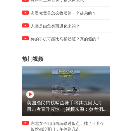
苏格兰工程奇迹：福尔柯克轮
玄奘究竟是怎么收服第一个徒弟的？
人类是由鱼类而进化来的？
你的手机可能比马桶还脏？真的假的？
热门视频
美国渔民钓获鲨鱼徒手将其拽回大海
目击者直呼震惊 （视频来源：参考消
息）
东北女子到山西玩错过饭点，找了十几个
饭馆都没开门：午休到几点