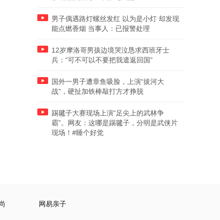
男子偶遇路灯螺丝发红 以为是小灯 却发现
能点燃香烟 当事人：已报警处理
12岁摩洛哥男孩边境哭泣恳求西班牙士
兵：“可不可以不要把我遣返回国”
国外一男子遭章鱼吸脸，上演“拔河大
战”，硬扯加铁棒敲打方才挣脱
踢毽子大赛现场上演“足尖上的武林争
霸”。网友：这哪是踢毽子，分明是武侠片
现场！#睡个好觉
尚
网易亲子