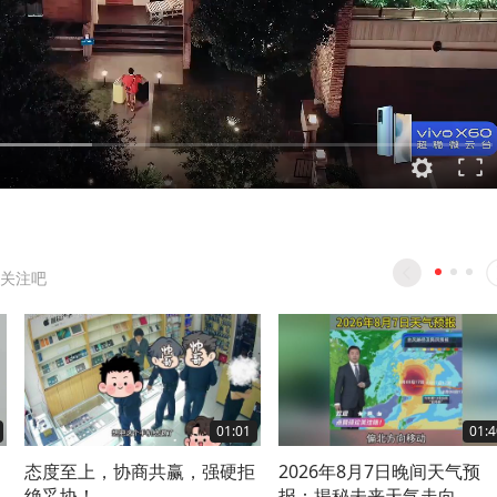
关注吧
01:01
01:4
，
态度至上，协商共赢，强硬拒
2026年8月7日晚间天气预
绝妥协！
报：揭秘未来天气走向