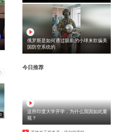
俄罗斯是如何通过眼前的小球来欺骗美
国防空系统的
今日推荐
这所印度大学开学，为什么我国如此重
0
01:00
02:14
视？
情侣绿植下甜蜜默契瞬间
嘎子哥拘留7日引网友热议，
揭秘事件真相与大哥心声