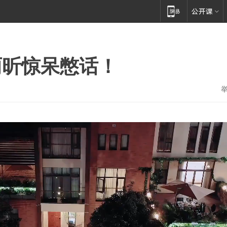
雨昕惊呆憋话！