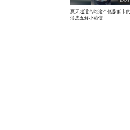
02:23
夏天超适合吃这个低脂低卡
薄皮五鲜小蒸饺