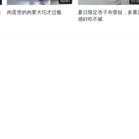
00:41
01:3
的
肉蛋堡的肉要大坨才过瘾
夏日限定杏子布蕾挞，多重
感好吃不腻