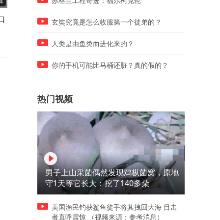
苏格兰工程奇迹：福尔柯克轮
4
02:17
02:55
口
鱼香茄子，低脂不油炸还软烂
调味全靠食材，这锅蛤蜊面
玄奘究竟是怎么收服第一个徒弟的？
入味
靠海的味道
人类是由鱼类而进化来的？
你的手机可能比马桶还脏？真的假的？
热门视频
男子上山采菌偶然发现鸡枞菌窝，原地
守1天等它长大：挖了140多朵
美国渔民钓获鲨鱼徒手将其拽回大海 目击
者直呼震惊 （视频来源：参考消息）