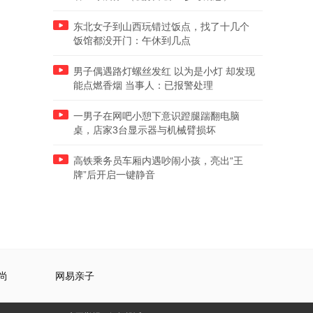
东北女子到山西玩错过饭点，找了十几个
饭馆都没开门：午休到几点
男子偶遇路灯螺丝发红 以为是小灯 却发现
能点燃香烟 当事人：已报警处理
一男子在网吧小憩下意识蹬腿踹翻电脑
桌，店家3台显示器与机械臂损坏
高铁乘务员车厢内遇吵闹小孩，亮出“王
牌”后开启一键静音
尚
网易亲子