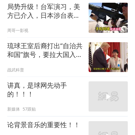
局势升级！台军演习，美
方已介入，日本涉台表述
突变，大陆已收到通知
周哥一影视
琉球王室后裔打出“自治共
和国”旗号，要拉大国入局
制衡美日
战武科普
讲真，是球网先动手
的！！！
新媒体
57跟贴
论背景音乐的重要性！！