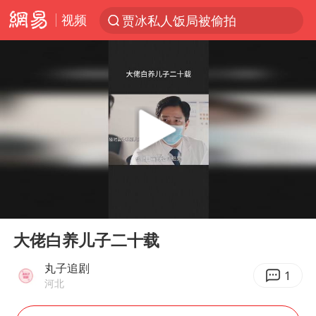
视频
贾冰私人饭局被偷拍
台风“白海豚”登陆 各地各部门全力应对
天津发布暴雨橙色预警
大疆错失宇树：曾是宇树最大外部股东
路虎卫士110 HSE限时降价
我国发现稀散金属独立新矿物——乌斯河锗矿
上海鼓励居家办公
00:00
01:41
马云现身新疆巴音布鲁克草原
Play
Ent
full
部分银行上调存款利率
大佬白养儿子二十载
新疆生产建设兵团生态环境局原局长被查
丸子追剧
1
河北
朱一龙的鼻子怎么了