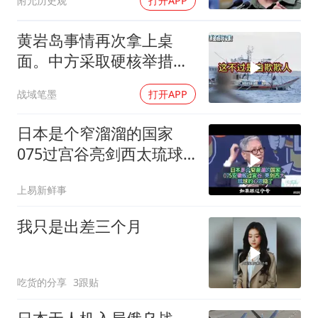
附允历史观
打开APP
黄岩岛事情再次拿上桌
面。中方采取硬核举措，
引发了各方的大量关注，
战域笔墨
打开APP
一起来听听
日本是个窄溜溜的国家
075过宫谷亮剑西太琉球
的心思稳了
上易新鲜事
我只是出差三个月
吃货的分享
3跟贴