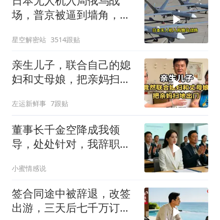
日本无人机入局俄乌战
场，普京被逼到墙角，这
场仗只剩下死战一条路
星空解密站
3514跟贴
亲生儿子，联合自己的媳
妇和丈母娘，把亲妈扫地
出门！
左运新鲜事
7跟贴
董事长千金空降成我领
导，处处针对，我辞职
后，3个月公司损失数亿
小蜜情感说
签合同途中被辞退，改签
出游，三天后七千万订单