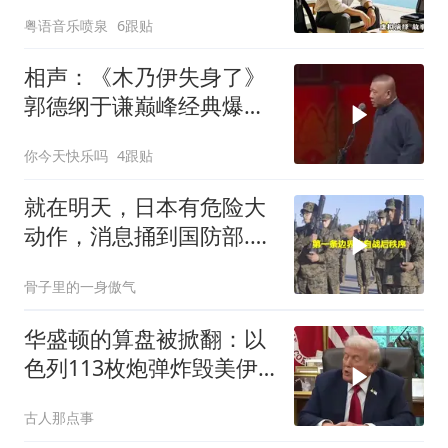
告吹，老板拍腿连声懊悔
粤语音乐喷泉
6跟贴
相声：《木乃伊失身了》
郭德纲于谦巅峰经典爆笑
相声太搞笑太逗了
你今天快乐吗
4跟贴
就在明天，日本有危险大
动作，消息捅到国防部.中
方先封高市后路
骨子里的一身傲气
华盛顿的算盘被掀翻：以
色列113枚炮弹炸毁美伊
密谈，特朗普被困中东死
古人那点事
局