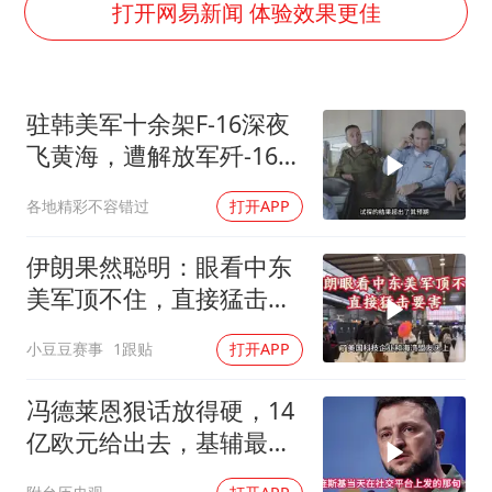
费大厨口号更改 不再宣传小炒肉大王
打开网易新闻 体验效果更佳
周星驰妈妈现身香港首映礼
上海地铁4条线路全线停运
驻韩美军十余架F-16深夜
5万小车卖不动 微型代步车集体遇冷
飞黄海，遭解放军歼-16驱
4.2平卫生间补漏注胶花1.55万
离
各地精彩不容错过
打开APP
三预警齐发 11个省份有大到暴雨
“还不如不放假”
伊朗果然聪明：眼看中东
从科技创新看开局起步的时与势
美军顶不住，直接猛击要
害
小豆豆赛事
1跟贴
打开APP
冯德莱恩狠话放得硬，14
亿欧元给出去，基辅最缺
的东西却一样没补上