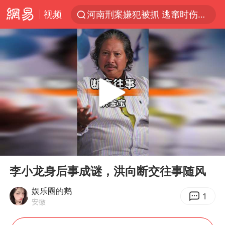
视频
河南刑案嫌犯被抓 逃窜时伤害多人
国乒女单三将晋级四强
光影经济撬动暑期消费新蓝海
新疆优化调整景区内自驾服务费
《欢迎来龙餐馆》口碑
白海豚将正面袭击贯穿浙江
购飞机票7分钟后退票被扣2022元
00:00
00:36
情侣在平潭拍日出时坠崖致一死一伤
Play
Ent
full
郑丽文：台湾从来没有“独立”过
李小龙身后事成谜，洪向断交往事随风
酒店花洒现排泄物住客索赔遭拒
娱乐圈的鹅
1
安徽
杭州全市有序停课