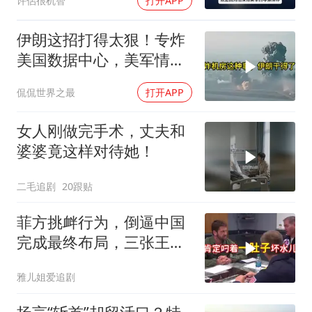
许侶很机智
打开APP
伊朗这招打得太狠！专炸
美国数据中心，美军情报
系统直接瘫痪，比封海峡
侃侃世界之最
打开APP
还致命
女人刚做完手术，丈夫和
婆婆竟这样对待她！
二毛追剧
20跟贴
菲方挑衅行为，倒逼中国
完成最终布局，三张王牌
现身黄岩岛
雅儿姐爱追剧