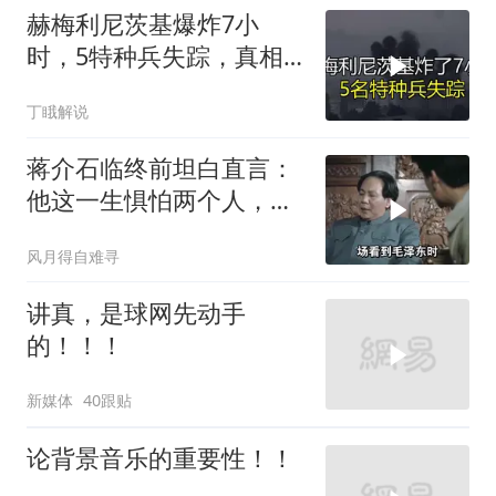
赫梅利尼茨基爆炸7小
时，5特种兵失踪，真相
远超想象
丁睋解说
蒋介石临终前坦白直言：
他这一生惧怕两个人，却
只敬佩一个人！
风月得自难寻
讲真，是球网先动手
的！！！
新媒体
40跟贴
论背景音乐的重要性！！