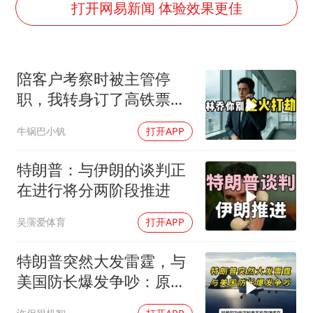
夏日经济乘“热”而上 消费市场向“新”而行
打开网易新闻 体验效果更佳
36岁男演员成景区NPC后人气爆棚
宇树王兴兴被问了360多个问题
陪客户考察时被主管停
全民健身事业高质量发展
职，我转身订了高铁票。
唐田赛前发布会上引用《孙子兵法》
2小时后总监急疯了：12
牛锅巴小钒
打开APP
台当局重金为“台独”织“皇帝新衣”
亿合同没你根本签不了
检测列车撞人致11死2伤 涉事单位被罚
特朗普：与伊朗的谈判正
商场现钱学森巨幅海报 负责人回应
在进行将分两阶段推进
乐享全民健身 共筑健康中国
吴霶爱体育
打开APP
特朗普突然大发雷霆，与
美国防长爆发争吵：原来
你们都在骗我