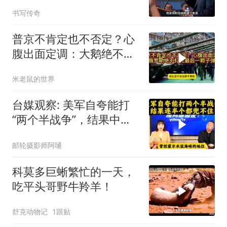
山，却偏偏无动于衷
书写传奇
普京不肯定也不否定？心
腹出面定调：大鹅绝不打
光最后一颗子弹
米老鼠的世界
台媒观察: 美军自夸能打
“两个半战争”，结果中东
这一仗，连半个都兜不住
邮轮摄影师阿嗵
科莫多巨蜥繁忙的一天，
吃平头哥野牛羚羊！
舒克动物记
1跟贴