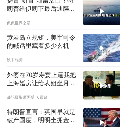
扬言“斩首”却留活口？特
朗普给伊朗下最后通牒，
这盘棋下得真精
侃侃世界之最
黄岩岛立规矩，美军司令
的喊话里藏着多少玄机
铁甲雄狮
外婆在70岁寿宴上逼我把
上海婚房让给表姐坐月
子，我说行转问舅舅
邮轮摄影师阿嗵
6跟贴
特朗普直言：英国早就是
破产国度，明明坐拥金