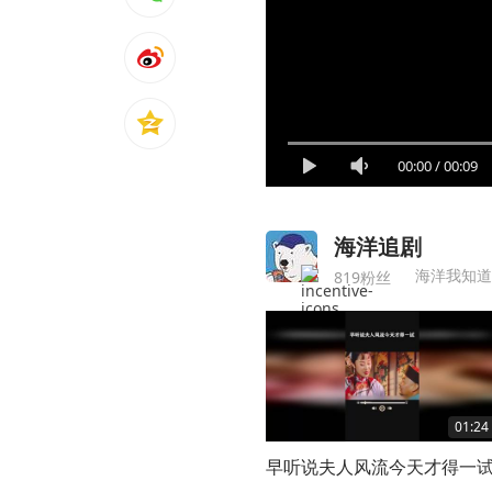
00:00
/
00:09
海洋追剧
海洋我知道
819粉丝
01:24
早听说夫人风流今天才得一