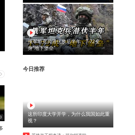
俄军坦克兵潜伏敌后半年，T-72变
身“地下堡垒”
今日推荐
这所印度大学开学，为什么我国如此重
3
02:03
00:48
视？
多
说到底还不是因为你太贪了
今天这里没有误会只有真相