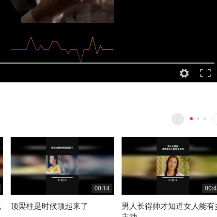
00:14
00:4
试
顶梁柱是时候顶起来了
男人长得帅才知道女人能有
主动