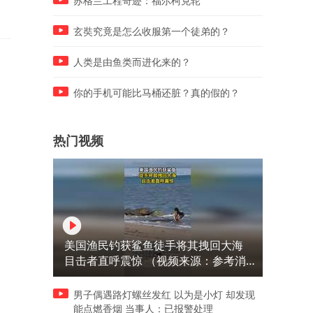
苏格兰工程奇迹：福尔柯克轮
玄奘究竟是怎么收服第一个徒弟的？
人类是由鱼类而进化来的？
你的手机可能比马桶还脏？真的假的？
热门视频
美国渔民钓获鲨鱼徒手将其拽回大海
目击者直呼震惊 （视频来源：参考消
息）
男子偶遇路灯螺丝发红 以为是小灯 却发现
能点燃香烟 当事人：已报警处理