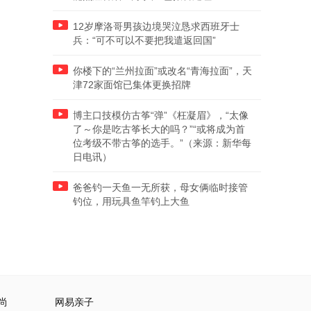
12岁摩洛哥男孩边境哭泣恳求西班牙士
兵：“可不可以不要把我遣返回国”
你楼下的“兰州拉面”或改名“青海拉面”，天
津72家面馆已集体更换招牌
博主口技模仿古筝“弹”《枉凝眉》，“太像
了～你是吃古筝长大的吗？”“或将成为首
位考级不带古筝的选手。”（来源：新华每
日电讯）
爸爸钓一天鱼一无所获，母女俩临时接管
钓位，用玩具鱼竿钓上大鱼
尚
网易亲子