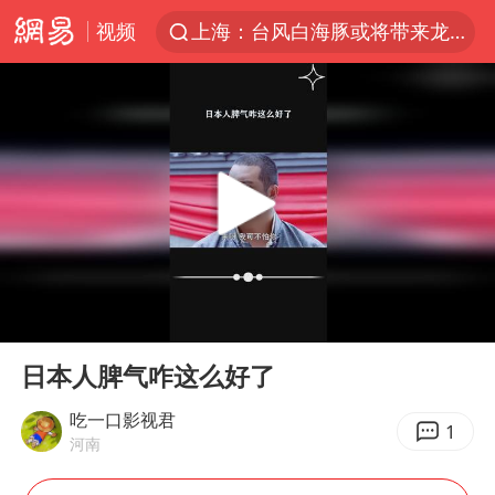
视频
上海：台风白海豚或将带来龙卷风
四川宜宾市高县4.9级地震致1人死亡
名创优品回应女子吐槽内裤质量差
台风白海豚已进入24小时警戒线
出口禁令驱动有色板块大涨
中巨芯：上半年归母净利润1405.77万元
秋天的第一杯奶茶到底有多火
00:00
00:48
38岁演员求职万岁山NPC成功
Play
Ent
full
国乒男单横滨冠军赛全军覆没
日本人脾气咋这么好了
U17国足点球大战淘汰河床晋级决赛
吃一口影视君
1
河南
胡彦斌获《歌手2026》歌王