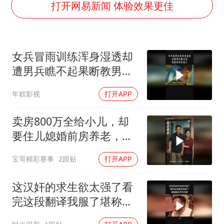
东航：国内客票提前14天免费退改
打开网易新闻 体验效果更佳
胜宏科技：股票交易异常波动
美股存储板块集体大跌
女兵冒雨训练浑身湿透却
夯实基础开新局
遭男兵瞧不起果断教男兵
做人
年糕影视
打开APP
卖房800万全给小儿，却
要住儿媳婚前房养老，她
用法律守住边界
宝哥精彩赛事
2跟贴
打开APP
这汉奸的求生欲太强了看
完这段翻译我服了堪称翻
译界天花板