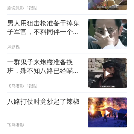
剧说侃影
1跟贴
男人用狙击枪准备干掉鬼
子军官，不料同伴一个手
势，竟察觉不对劲
风影视
一群鬼子来炮楼准备换
班，殊不知八路已经瞄准
了他们
飞鸟潜影
1跟贴
八路打仗时竟炒起了辣椒
飞鸟潜影