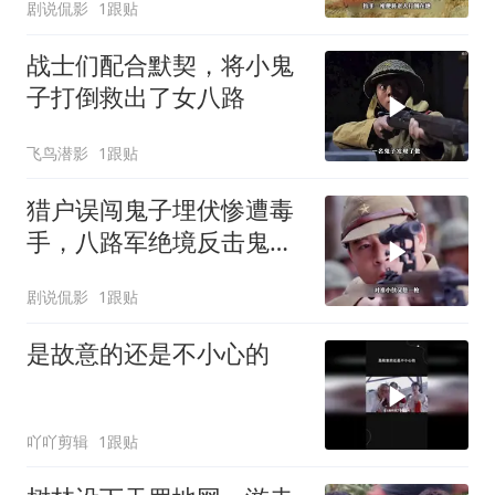
剧说侃影
1跟贴
战士们配合默契，将小鬼
子打倒救出了女八路
飞鸟潜影
1跟贴
猎户误闯鬼子埋伏惨遭毒
手，八路军绝境反击鬼子
狙击手
剧说侃影
1跟贴
是故意的还是不小心的
吖吖剪辑
1跟贴