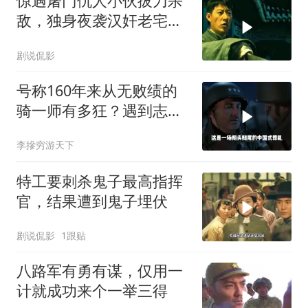
惊遇屠门仇人小伙拔刀杀
敌，独身夜袭汉奸老宅了
结血债
剧说侃影
号称160年来从无败绩的
骑一师有多狂？遇到志愿
军1天就老实了
李摻穷游天下
特工要刺杀鬼子最高指挥
官，结果遭到鬼子埋伏
剧说侃影
1跟贴
八路军有勇有谋，仅用一
计就成功来个一举三得