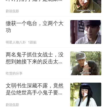
流
剧说侃影
缴获一个电台，立两个大
功
明星人物八卦
1跟贴
两名鬼子抓住女战士，没
想到她接下来的反击太解
气
吃货的分享
文弱书生深藏不露，竟然
是位绝世高手小鬼子要惨
了
剧说侃影