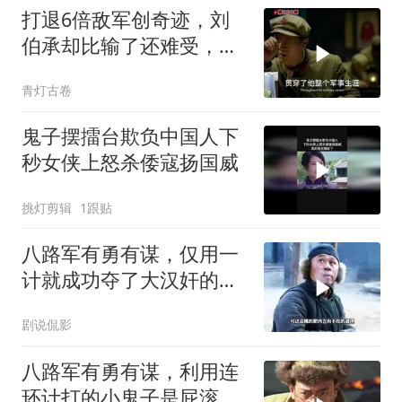
打退6倍敌军创奇迹，刘
伯承却比输了还难受，对
一事耿耿于怀
青灯古卷
鬼子摆擂台欺负中国人下
秒女侠上怒杀倭寇扬国威
挑灯剪辑
1跟贴
八路军有勇有谋，仅用一
计就成功夺了大汉奸的配
枪
剧说侃影
八路军有勇有谋，利用连
环计打的小鬼子是屁滚尿