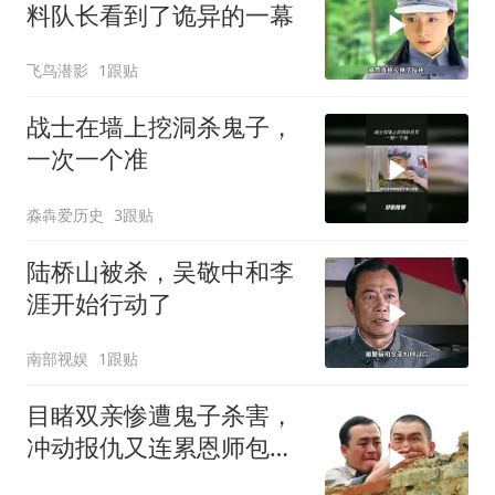
料队长看到了诡异的一幕
飞鸟潜影
1跟贴
战士在墙上挖洞杀鬼子，
一次一个准
淼犇爱历史
3跟贴
陆桥山被杀，吴敬中和李
涯开始行动了
南部视娱
1跟贴
目睹双亲惨遭鬼子杀害，
冲动报仇又连累恩师包疙
瘩丧命