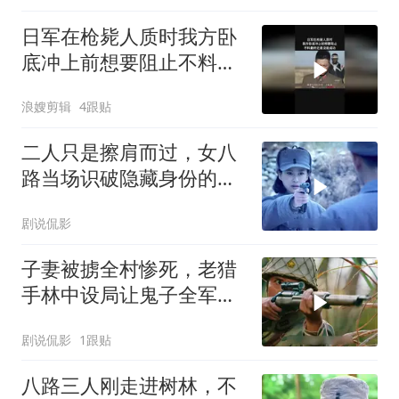
日军在枪毙人质时我方卧
底冲上前想要阻止不料最
终还是没能成功
浪嫂剪辑
4跟贴
二人只是擦肩而过，女八
路当场识破隐藏身份的叛
徒
剧说侃影
子妻被掳全村惨死，老猎
手林中设局让鬼子全军覆
灭陪葬
剧说侃影
1跟贴
八路三人刚走进树林，不