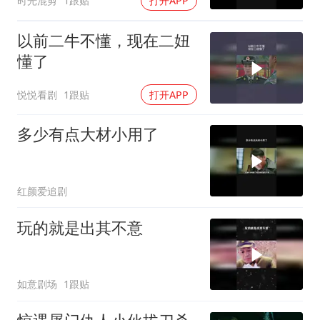
时光混剪
1跟贴
打开APP
以前二牛不懂，现在二妞
懂了
悦悦看剧
1跟贴
打开APP
多少有点大材小用了
红颜爱追剧
玩的就是出其不意
如意剧场
1跟贴