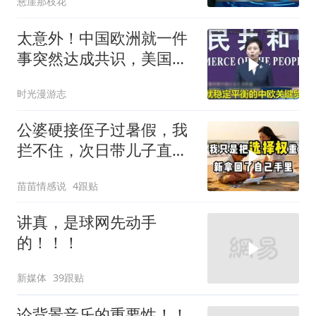
悬崖那枝花
太意外！中国欧洲就一件
事突然达成共识，美国这
回彻底坐不住了？
时光漫游志
公婆硬接侄子过暑假，我
拦不住，次日带儿子直飞
普吉岛，婆婆傻眼
苗苗情感说
4跟贴
讲真，是球网先动手
的！！！
新媒体
39跟贴
论背景音乐的重要性！！