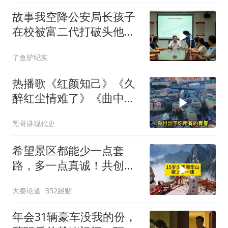
故事我空降公安局长孩子
在校被富二代打破头他爹
叫嚣开个价
了鱼驴纪实
热播歌《红颜知己》《久
醉红尘情难了》《曲中
人》《伱是陪我风雨的
黑哥讲现代史
人》
希望景区都能少一点套
路，多一点真诚！共创良
好旅游环境！
大秦论道
352跟贴
年会31辆豪车没我的份，