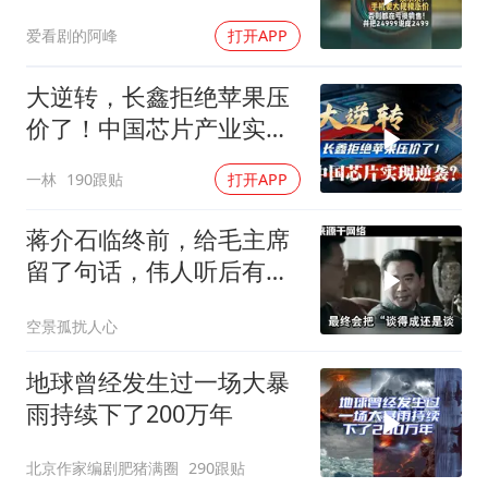
并把24999说成2499
爱看剧的阿峰
打开APP
大逆转，长鑫拒绝苹果压
价了！中国芯片产业实现
怎样的逆袭？
一林
190跟贴
打开APP
蒋介石临终前，给毛主席
留了句话，伟人听后有什
么样的反应？
空景孤扰人心
地球曾经发生过一场大暴
雨持续下了200万年
北京作家编剧肥猪满圈
290跟贴