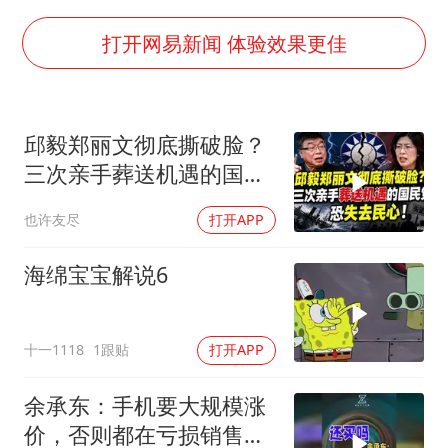
女子开一天一夜空调后二氧化碳中毒
男子杀人后逃进深山21年活得像野人
打开网易新闻 体验效果更佳
985博士后被曝在妻子孕期出轨后续
“空调24小时开着更省电”不实
邱毅郑丽文彻底撕破脸？
粉笔教育发布“自曝式”公开信
三次亲手葬送机遇的国民
OpenAI为免费用户升级GPT-5.6 Luna
党，恐失去民心
也许友尽
打开APP
如何把百年大党建设得更加坚强有力？
海绵宝宝解说6
十一1118
1跟贴
打开APP
余承东：手机要大规模涨
价，否则都在亏损销售！