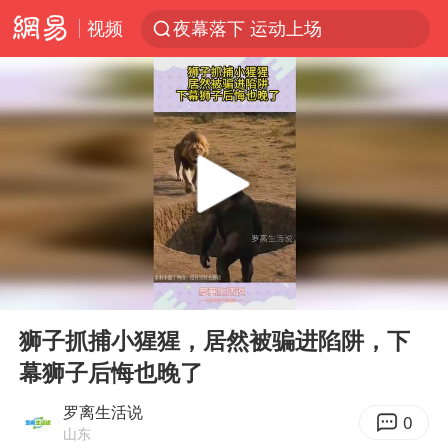
视频
夜幕落下 运动上场
汪峰阻止14岁女儿买大牌
泸溪河：桃酥吃出金属牙冠视频不实
27岁女子组织卖淫集团被悬赏通缉
立秋的仪式感
泰国校园枪击案死亡人数升至7人
改名后的“青海拉面”店
00:00
00:13
台军“汉光秀”开场闹剧多
Play
Ent
full
公司“上四休三”但要降薪1000元
狮子抓捕小猩猩，居然被骗进陷阱，下
幕狮子后悔也晚了
泰高官回应中国人在泰遭歧视：全面调查
四川宜宾市高县发生4.9级地震
罗离生活说
0
山东