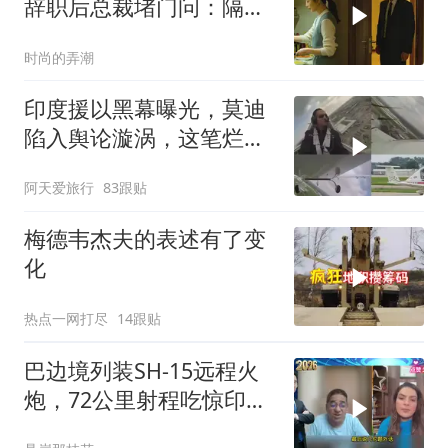
辞职后总裁堵门问：隔壁
楼你买的？
时尚的弄潮
印度援以黑幕曝光，莫迪
陷入舆论漩涡，这笔烂账
如何收场
阿天爱旅行
83跟贴
梅德韦杰夫的表述有了变
化
热点一网打尽
14跟贴
巴边境列装SH-15远程火
炮，72公里射程吃惊印度
媒体