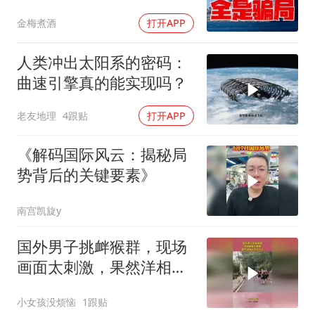
转，全是骗局？
金梅煮酒
打开APP
人类冲出太阳系的密码：
曲速引擎真的能实现吗？
老友地理
4跟贴
打开APP
《解码国际风云：揭秘局
势背后的关键要素》
南宫凯旋y
国外男子挑衅猴群，现场
画面太刺激，果然洋相还
得洋人出！
小女孩没烦恼
1跟贴