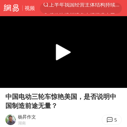
视频
俄称边境州遭乌大规模袭击已致13伤
杭州机场已取消航班388架次
于东来回应胖东来近25年老店年底关闭
浙江省委书记：该停下的坚决停下来
中国籍豪华游艇富商之子在泰国被杀
白海豚北上或致京津冀暴雨
美将每月供乌爱国者拦截导弹
00:00
04:15
国足U17与阿森纳决赛取消 并列冠军
Play
Ent
full
10余省份将出现强风雨 局地特大暴雨
中国电动三轮车惊艳美国，是否说明中
国制造前途无量？
世界第1特鲁姆普斯诺克中国赛一轮游
新疆一婚礼线上邀请引热议
杨昇作文
5
湖南