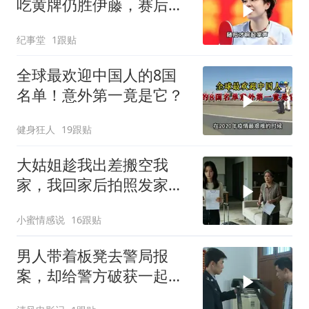
吃黄牌仍胜伊藤，赛后一
幕令全场肃然起敬
纪事堂
1跟贴
全球最欢迎中国人的8国
名单！意外第一竟是它？
健身狂人
19跟贴
大姑姐趁我出差搬空我
家，我回家后拍照发家族
群里，她看到后崩溃了
小蜜情感说
16跟贴
男人带着板凳去警局报
案，却给警方破获一起强
奸杀人案