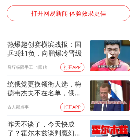
《龙餐馆》 冲奖
上门女婿出轨女邻居多年被判重婚罪
打开网易新闻 体验效果更佳
构建更高水平的全民健身公共服务体系
韩军前线部队连曝丑闻
热爆趣创赛横滨战报：国
云南一男子胃中取出180颗铁钉
乒3胜1负，向鹏爆冷晋级
奋力开创中国式现代化建设新局面
吕坾极限手工
1跟贴
打开APP
统俄党更换领衔人选，梅
德韦杰夫不在名单，俄政
坛释放出什么信号？
古人那点事
打开APP
昨天不谈了，今天快成
了？霍尔木兹谈判魔幻反