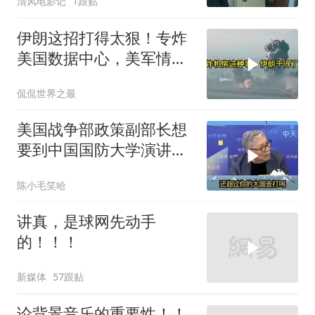
清风电影记
1跟贴
伊朗这招打得太狠！专炸
美国数据中心，美军情报
系统直接瘫痪，比封海峡
侃侃世界之最
还致命
美国战争部政策副部长想
要到中国国防大学演讲？
中国已读不回？
陈小毛笑哈
讲真，是球网先动手
的！！！
新媒体
57跟贴
论背景音乐的重要性！！