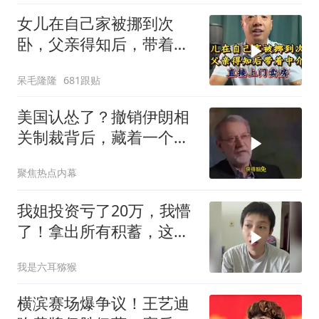
女儿在自己家被挪到次
卧，父亲得知后，带着中
介直接上门卖房
呆毛隆隆
681跟贴
美国认怂了？撤销伊朗相
关制裁背后，藏着一个说
不出口的尴尬
聚焦热点内幕
我姐投资亏了20万，我懵
了！拿出所有积蓄，这是
我最后一次帮她
我是六耳猕猴
横滨赛场爆争议！王艺迪