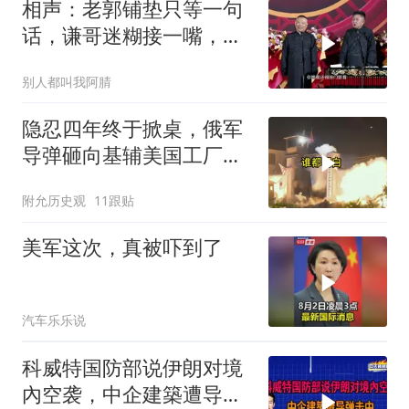
相声：老郭铺垫只等一句
话，谦哥迷糊接一嘴，包
袱瞬间完成升华
别人都叫我阿腈
隐忍四年终于掀桌，俄军
导弹砸向基辅美国工厂，
背后这步棋太狠了
附允历史观
11跟贴
美军这次，真被吓到了
汽车乐乐说
科威特国防部说伊朗对境
內空袭，中企建築遭导弹