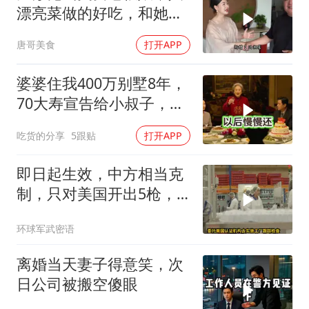
漂亮菜做的好吃，和她小
喝点
唐哥美食
打开APP
婆婆住我400万别墅8年，
70大寿宣告给小叔子，
我：天没黑你做梦呢？
吃货的分享
5跟贴
打开APP
即日起生效，中方相当克
制，只对美国开出5枪，
商务部二号令颁布
环球军武密语
离婚当天妻子得意笑，次
日公司被搬空傻眼