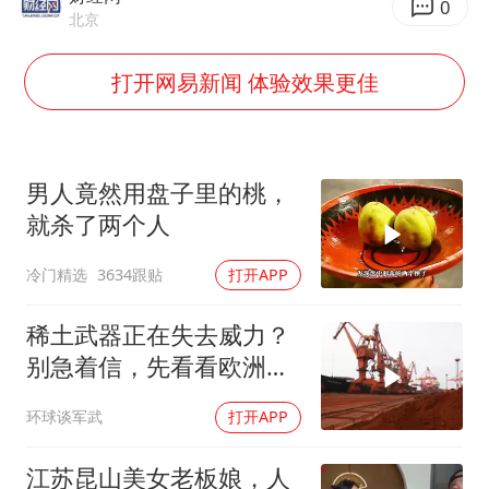
国防部：坚决反制任何闹海挑衅图谋
0
北京
四川宜宾市高县发生4.9级地震
打开网易新闻 体验效果更佳
台湾海峡南口北上船舶实施交通管制
“新疆阿勒泰八月能滑雪”不实
江苏发布台风蓝色预警
男人竟然用盘子里的桃，
向鹏0-3不敌张本智和
就杀了两个人
今日立秋你咬秋了吗
冷门精选
3634跟贴
打开APP
东方之约 相约未来
稀土武器正在失去威力？
别急着信，先看看欧洲军
工现在急成啥样了
环球谈军武
打开APP
江苏昆山美女老板娘，人