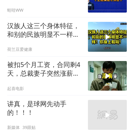
击中｜介文汲.谢寒冰.张
蛙哇WW
延廷｜辣晚报20260806
汉族人这三个身体特征，
和别的民族明显不一样！
你身上有吗！
荷兰豆爱健康
被扣5个月工资，合同剩4
天，总裁妻子突然涨薪续
签，我递辞呈她慌了
起喜电影
讲真，是球网先动手
的！！！
新媒体
39跟贴