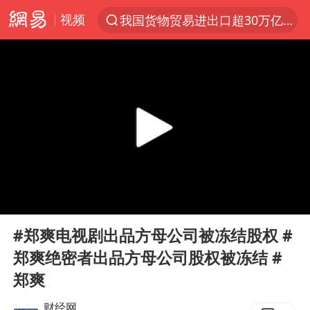
视频
我国货物贸易进出口超30万亿元
上半年我国机械工业经济运行稳中有进
台风白海豚加强
官方通报教师招聘笔试前13名被淘汰
国防部回应日本试射“战斧”导弹
广东雷州通报特教老师招聘违规事件
A股三大股指收涨
00:00
00:08
“立秋的第一杯奶茶”又爆单了
Play
Ent
full
泰国校园枪击案死亡人数升至7人
#郑爽电视剧出品方母公司被冻结股权 #
郑爽绝密者出品方母公司股权被冻结 #
泰国枪击案凶手先杀祖父母后行凶
郑爽
宇树科技中一签需缴款7.54万元
财经网