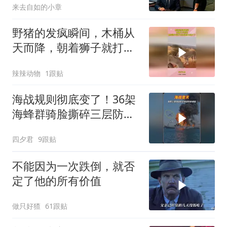
来去自如的小章
野猪的发疯瞬间，木桶从
天而降，朝着狮子就打去
知道自己玩大了
辣辣动物
1跟贴
海战规则彻底变了！36架
海蜂群骑脸撕碎三层防空
体系
四夕君
9跟贴
不能因为一次跌倒，就否
定了他的所有价值
做只好猹
61跟贴