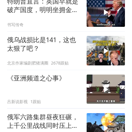
特朗普直言：英国早就是
破产国度，明明坐拥金
山，却偏偏无动于衷
书写传奇
俄乌战损比是141，这也
太狠了吧？
北京作家编剧肥猪满圈
2678跟贴
《亚洲频道之心事》
吕新说影视
1跟贴
俄军六路集群昼夜狂碾，
上千公里战线同时压上，