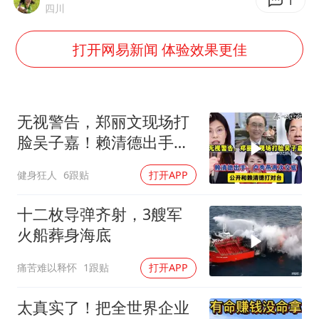
1
四川
猫咪过火把节被抹成黑猫
BLG经理辟谣Bin离队
打开网易新闻 体验效果更佳
曹颖儿子首次演长剧
“开学三件套”全线暴涨
总书记点赞的非遗苗绣焕发新生机
无视警告，郑丽文现场打
脸吴子嘉！赖清德出手，
卢秀燕再次交底
健身狂人
6跟贴
打开APP
十二枚导弹齐射，3艘军
火船葬身海底
痛苦难以释怀
1跟贴
打开APP
太真实了！把全世界企业