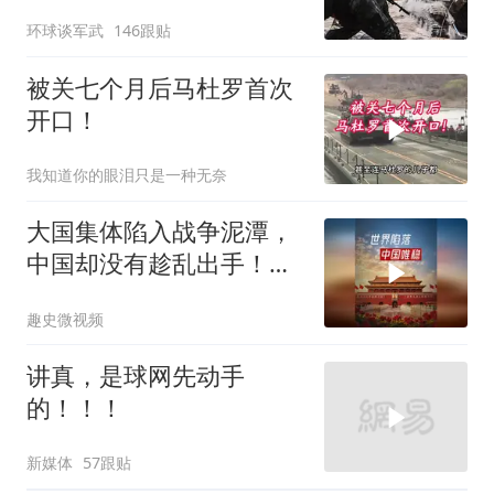
苏梅方向乌军精锐被成建
环球谈军武
146跟贴
制打残
被关七个月后马杜罗首次
开口！
我知道你的眼泪只是一种无奈
大国集体陷入战争泥潭，
中国却没有趁乱出手！为
啥这么沉得住气？
趣史微视频
讲真，是球网先动手
的！！！
新媒体
57跟贴