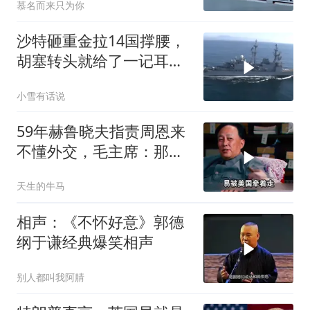
慕名而来只为你
沙特砸重金拉14国撑腰，
胡塞转头就给了一记耳
光，红海这条命脉真要断
小雪有话说
了？
59年赫鲁晓夫指责周恩来
不懂外交，毛主席：那我
也送你一顶帽子
天生的牛马
相声：《不怀好意》郭德
纲于谦经典爆笑相声
别人都叫我阿腈