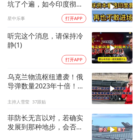
坑了个遍，如今印度彻底
无人问津
星中乐事
打开APP
听完这个消息，请保持冷
静(1)
打开APP
乌克兰物流枢纽遭袭！俄
导弹数量2023年十倍！为
何越打越强？
主持人雪莹
37跟贴
菲防长无言以对，若确实
发展到那种地步，会否上
前线