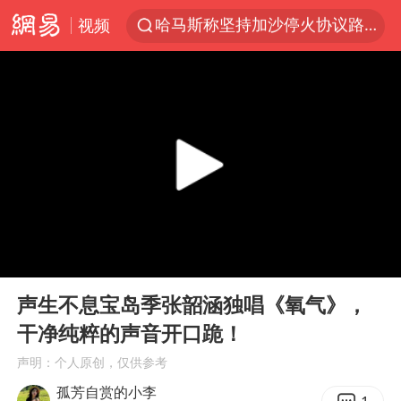
哈马斯称坚持加沙停火协议路线图
视频
浙江省甬江发生2026年第1号洪水
白海豚对华东华北影响会大于巴威
央视新主播李秋莹母校发文祝贺
独闯南太行的失联女生最后轨迹已确认
上门女婿出轨女邻居多年被判重婚罪
国足U17与阿森纳决赛取消 并列冠军
浙江近300条预警生效中 今夜大部暴雨
00:00
00:23
香港刷新1884年以来最高气温纪录
Play
Ent
full
声生不息宝岛季张韶涵独唱《氧气》，
上海全力守护市民“菜篮子”
干净纯粹的声音开口跪！
以军士兵把枪口对准中国记者
声明：个人原创，仅供参考
暑期研学游升温 在旅途中增长知识
孤芳自赏的小李