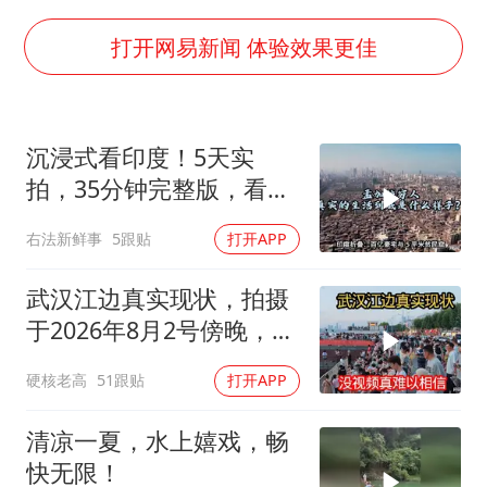
中国女篮热身赛7日将战尼日利亚
四川宜宾市高县发生4.9级地震
打开网易新闻 体验效果更佳
公司“上四休三”但要降薪1000元
国民党推出AI发言人“郑小文”
沉浸式看印度！5天实
A股收盘：三大指数均涨超1%
拍，35分钟完整版，看完
如何把百年大党建设得更加坚强有力？
了解真实印度
右法新鲜事
5跟贴
打开APP
武汉江边真实现状，拍摄
于2026年8月2号傍晚，大
家一起来看看吧
硬核老高
51跟贴
打开APP
清凉一夏，水上嬉戏，畅
快无限！