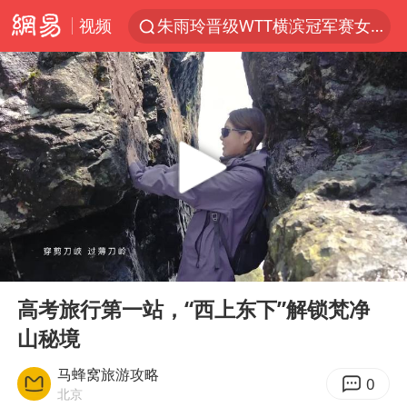
视频
朱雨玲晋级WTT横滨冠军赛女单八强
女子开一天一夜空调后二氧化碳中毒
美国将对多晶硅衍生品加征15%关税
佛山通报笔试前13被淘汰后5名进体检
泰国校园枪击案死亡人数升至7人
陕西省委书记赶赴柞水县杏坪镇
女孩摆摊卖菌子时收到北大通知书
00:00
01:31
年内第一高价股今日打新
Play
Ent
full
改名后的“青海拉面”店
高考旅行第一站，“西上东下”解锁梵净
山秘境
粉笔教育发布“自曝式”公开信
广岛核爆81周年央视播《奥本海默》
马蜂窝旅游攻略
0
北京