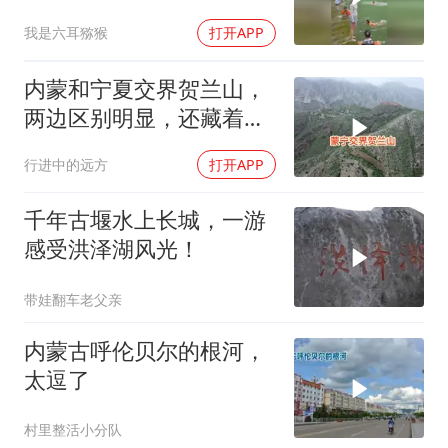
我是六耳猕猴
打开APP
内蒙和宁夏交界贺兰山，
两边区别明显，还藏着千
年风云
行进中的远方
打开APP
千年古堰水上长城，一游
感受洪泽湖风光！
带娃翻车老父亲
内蒙古呼伦贝尔的根河，
太逗了
村里整活小分队