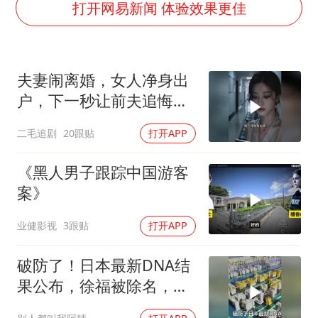
泰国初中生饮弹自尽前开了26枪
打开网易新闻 体验效果更佳
央视新主播李秋莹孙亚鹏亮相
夏日经济乘“热”而上 消费市场向“新”而行
夫妻闹离婚，女人净身出
36岁男演员成景区NPC后人气爆棚
户，下一秒让前夫追悔莫
宇树王兴兴被问了360多个问题
及！
二毛追剧
20跟贴
打开APP
全民健身事业高质量发展
唐田赛前发布会上引用《孙子兵法》
《黑人男子跟踪中国游客
乐享全民健身 共筑健康中国
案》
业健影视
3跟贴
打开APP
破防了！日本最新DNA结
果公布，徐福被除名，祖
先来源太意外