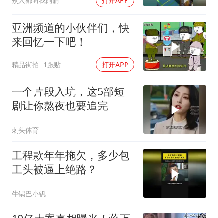
别人都叫我阿腈
打开APP
亚洲频道的小伙伴们，快
来回忆一下吧！
精品街拍
1跟贴
打开APP
一个片段入坑，这5部短
剧让你熬夜也要追完
刺头体育
工程款年年拖欠，多少包
工头被逼上绝路？
牛锅巴小钒