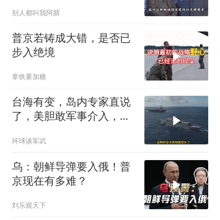
要任务也一并交付
别人都叫我阿腈
普京若铸成大错，是否已
步入绝境
拿铁要加糖
台海有变，岛内专家直说
了，美胆敢军事介入，战
场将推到美家门口
环球谈军武
乌：朝鲜导弹要入俄！普
京现在有多难？
刘乐观天下