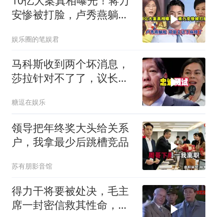
10亿大案真相曝光！蒋万
安惨被打脸，卢秀燕躺枪
郑丽文这下麻烦了
娱乐圈的笔娱君
马科斯收到两个坏消息，
莎拉针对不了了，议长反
水，防长被硬刚！
糖逗在娱乐
领导把年终奖大头给关系
户，我拿最少后跳槽竞品
苏有朋影音馆
得力干将要被处决，毛主
席一封密信救其性命，重