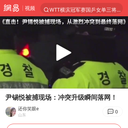
视频
WTT横滨冠军赛国乒女单三将晋级四强
光影经济撬动暑期消费新蓝海
白海豚将正面袭击贯穿浙江
杭州全市有序停课
黄金牛市回来了吗
酒店花洒现排泄物住客索赔遭拒
情侣在平潭拍日出时坠崖致一死一伤
00:00
01:11
新疆优化调整景区内自驾服务费
Play
Ent
full
购飞机票7分钟后退票被扣2022元
尹锡悦被捕现场：冲突升级瞬间落网！
郑丽文：台湾从来没有“独立”过
还你笑眼e
0
山东
检测列车撞人致11死2伤 涉事单位被罚