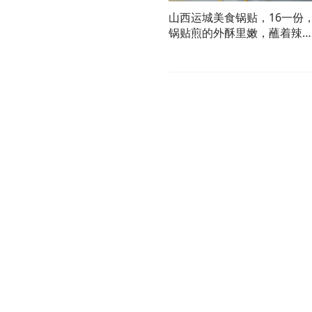
山西运城美食锅贴，16一份
锅贴煎的外酥里嫩，蘸着辣
挺好吃