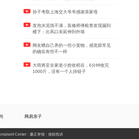
孙子考取上海交大爷爷感谢亲家母
发泡水泥填不满，装修师傅检查发现漏到
楼下：出风口未延伸到外墙
网友晒自己养的一些小宠物，感觉跟常见
的确实有些不一样
大雨将至全家老小抢收稻谷，6分钟收完
1000斤，没有一个人掉链子
尚
网易亲子
laint Center
|
廉正举报
|
侵权投诉