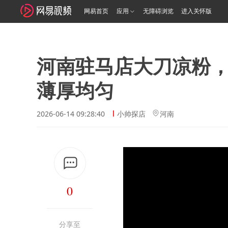
网易首页
应用
无障碍浏览
进入关怀版
河南驻马店大刀凉粉，
薄厚均匀
2026-06-14 09:28:40
小帅探店
河南
0
分享至