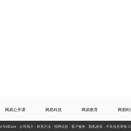
网易公开课
网易科技
网易教育
网易时
t NetEase
|
公司简介
|
联系方法
|
招聘信息
|
客户服务
|
隐私政策
|
不良信息举报 Comp