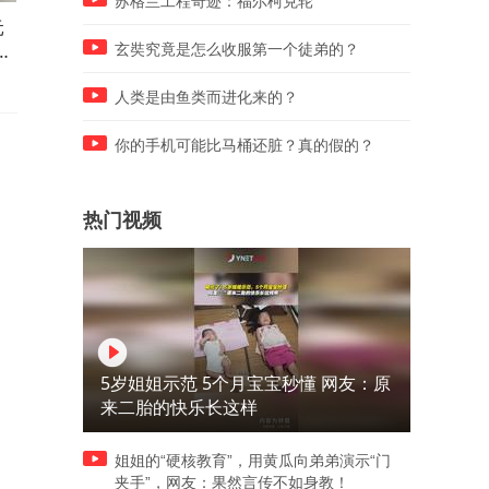
苏格兰工程奇迹：福尔柯克轮
元
山东沂蒙山地瓜煎饼，1元一
河南驻马店吃大刀凉粉，5元
软
张，纯手工制作，口感微甜挺
一份，大叔手法娴熟，凉粉
玄奘究竟是怎么收服第一个徒弟的？
好吃n
的均匀
人类是由鱼类而进化来的？
你的手机可能比马桶还脏？真的假的？
热门视频
5岁姐姐示范 5个月宝宝秒懂 网友：原
来二胎的快乐长这样
姐姐的“硬核教育”，用黄瓜向弟弟演示“门
夹手”，网友：果然言传不如身教！