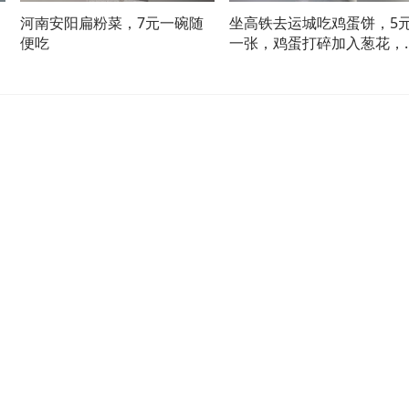
，
河南安阳扁粉菜，7元一碗随
坐高铁去运城吃鸡蛋饼，5
油
便吃
一张，鸡蛋打碎加入葱花，
软的好吃