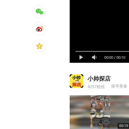
00:00
/
00:10
小帅探店
探寻美食
4257粉丝
00:19