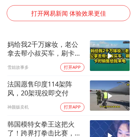
手机真会“偷听”我们说话吗
轰-6K到底是不是战略轰炸机
打开网易新闻 体验效果更佳
“皋”在低处
面对面丨蔡磊：与渐冻症抗争 纵使不敌 也不屈服
妈给我2千万嫁妆，老公
5万小车卖不动 微型代步车集体遇冷
拿去帮小叔买车，刷卡时
加沙约14万栋建筑被完全摧毁
销售给我来电！
雪姐故事多
打开APP
从科技创新看开局起步的时与势
法国愿售印度114架阵
风，20架现役即交付
神颜贩卖机
打开APP
韩国模特女拳王这把火
了！跨界打拳击比赛，低