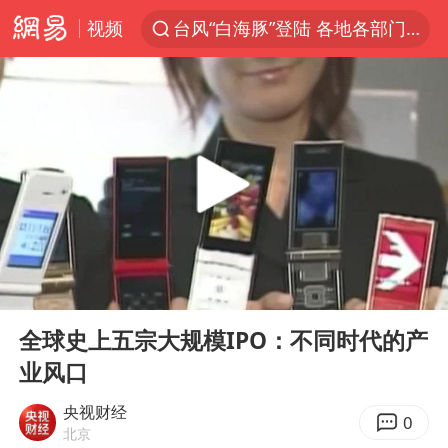
视频
台风“白海豚”登陆 各地各部门全力应对
多地银行上调存款利率
上海地铁4条线路全线停运
4.2平卫生间补漏注胶花1.55万
白海豚路径图
宇树申购 中一签有望赚20万元
今日有3只新股申购
00:00
03:18
武汉3名城管协管员殴打摊主被刑拘
Play
Ent
full
白海豚可深入内陆制造大范围风雨
全球史上五宗大规模IPO：不同时代的产
业风口
NBA传奇教练老尼尔森去世
男子结婚8年3个女儿都不是亲生
央视财经
0
北京