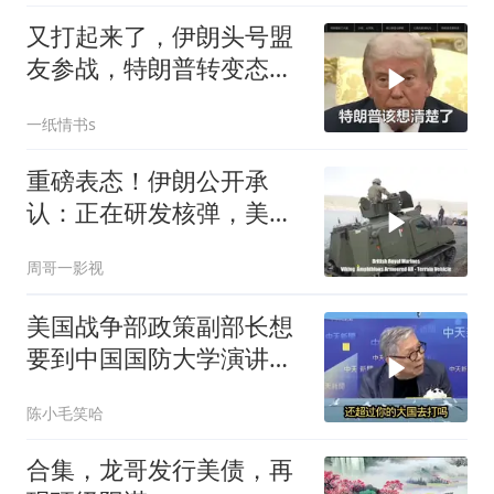
又打起来了，伊朗头号盟
友参战，特朗普转变态
度，英法德俄选边站
一纸情书s
重磅表态！伊朗公开承
认：正在研发核弹，美以
弃核伊朗才会弃核
周哥一影视
美国战争部政策副部长想
要到中国国防大学演讲？
中国已读不回？
陈小毛笑哈
合集，龙哥发行美债，再