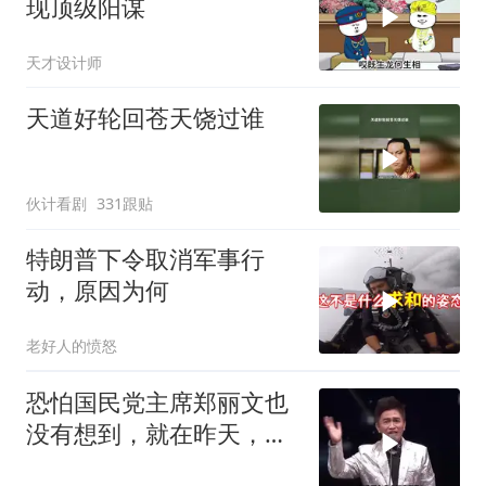
现顶级阳谋
天才设计师
天道好轮回苍天饶过谁
伙计看剧
331跟贴
特朗普下令取消军事行
动，原因为何
老好人的愤怒
恐怕国民党主席郑丽文也
没有想到，就在昨天，对
她来讲，