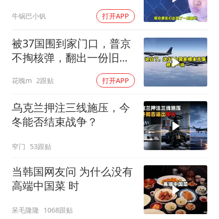
头一看内衣被打掉
牛锅巴小钒
打开APP
被37国围到家门口，普京
不掏核弹，翻出一份旧合
同
花魄m
2跟贴
打开APP
乌克兰押注三线施压，今
冬能否结束战争？
窄门
53跟贴
当韩国网友问 为什么没有
高端中国菜 时
呆毛隆隆
1068跟贴