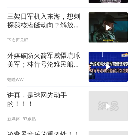
三架日军机入东海，想刺
探我核潜艇动向？解放军
导弹剑指日军基地
下次再见吧
外媒破防火箭军威慑琉球
美军；林肯号沦难民船官
兵饥饿炼狱｜介文汲.郭正
蛙哇WW
亮.栗正杰｜辣晚报
20260807
讲真，是球网先动手
的！！！
新媒体
57跟贴
论背景音乐的重要性！！