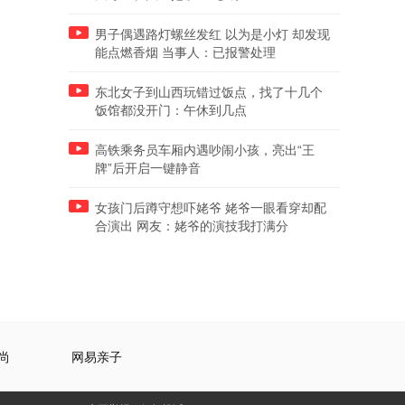
男子偶遇路灯螺丝发红 以为是小灯 却发现
能点燃香烟 当事人：已报警处理
东北女子到山西玩错过饭点，找了十几个
饭馆都没开门：午休到几点
高铁乘务员车厢内遇吵闹小孩，亮出“王
牌”后开启一键静音
女孩门后蹲守想吓姥爷 姥爷一眼看穿却配
合演出 网友：姥爷的演技我打满分
尚
网易亲子