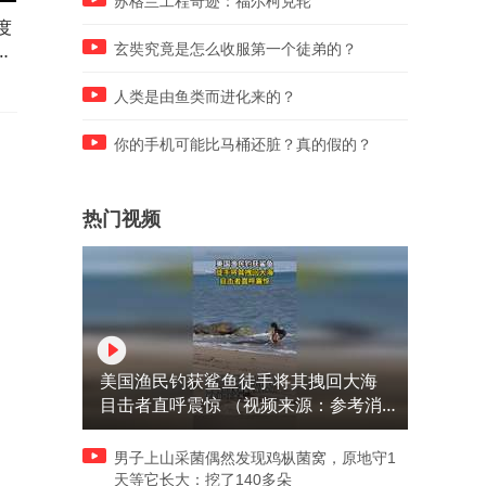
苏格兰工程奇迹：福尔柯克轮
度
香港官司打赢后，杜建英再出
「岸灯」男声女声合唱版，
，
手，在娃哈哈老家开公司，杠
律悦耳，好听极了！
玄奘究竟是怎么收服第一个徒弟的？
上宗馥莉
人类是由鱼类而进化来的？
你的手机可能比马桶还脏？真的假的？
热门视频
美国渔民钓获鲨鱼徒手将其拽回大海
目击者直呼震惊 （视频来源：参考消
息）
男子上山采菌偶然发现鸡枞菌窝，原地守1
天等它长大：挖了140多朵