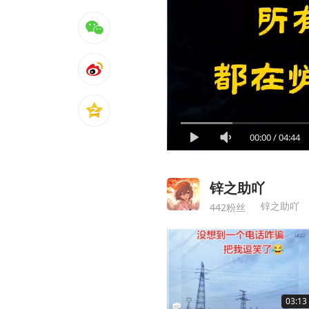
00:00
/
04:44
锌之助吖
锌之助吖
442粉丝
03:13