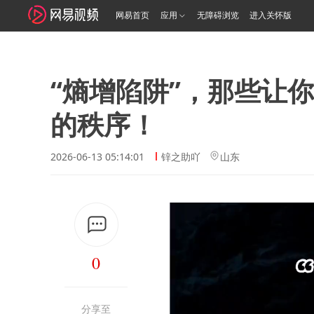
网易首页
应用
无障碍浏览
进入关怀版
“熵增陷阱”，那些让
的秩序！
2026-06-13 05:14:01
锌之助吖
山东
0
分享至