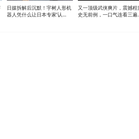
害
日媒拆解后沉默！宇树人形机
又一顶级武侠爽片，震撼程
器人凭什么让日本专家‘认
史无前例，一口气连看三遍
输’？
好片子！