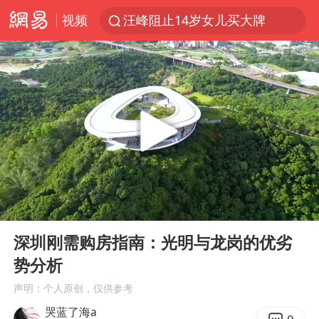
视频
汪峰阻止14岁女儿买大牌
女子开一天一夜空调后二氧化碳中毒
王力宏演唱会黄牛带观众藏匿被查获
官方通报教师招聘笔试前13名被淘汰
泰国校园枪击案死亡人数升至7人
陕西省委书记赶赴柞水县杏坪镇
女孩摆摊卖菌子时收到北大通知书
00:00
01:41
改名后的“青海拉面”店
Play
Ent
full
广岛核爆81周年央视播《奥本海默》
深圳刚需购房指南：光明与龙岗的优劣
势分析
四川宜宾市高县发生4.9级地震
声明：个人原创，仅供参考
河南某医院2.33亿工程串标案细节披露
哭蓝了海a