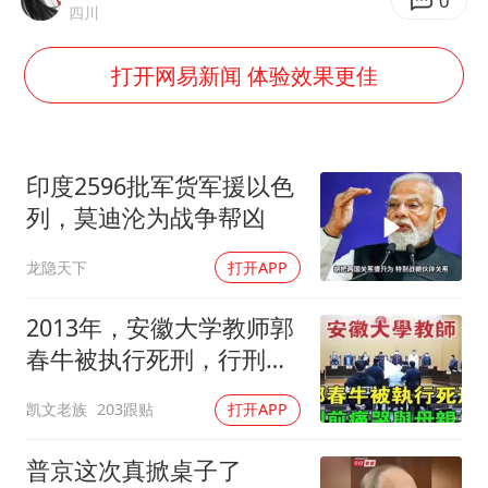
男子杀人后逃进深山21年活得像野人
0
四川
立秋的仪式感
打开网易新闻 体验效果更佳
公司“上四休三”但要降薪1000元
A股收盘：三大指数均涨超1%
朱雨玲晋级WTT横滨冠军赛女单八强
印度2596批军货军援以色
如何把百年大党建设得更加坚强有力？
列，莫迪沦为战争帮凶
龙隐天下
打开APP
2013年，安徽大学教师郭
春牛被执行死刑，行刑前
痛哭与母亲告
凯文老族
203跟贴
打开APP
普京这次真掀桌子了