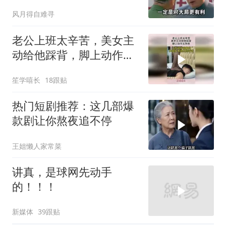
务
风月得自难寻
老公上班太辛苦，美女主
动给他踩背，脚上动作太
熟练！
笙学嘻长
18跟贴
热门短剧推荐：这几部爆
款剧让你熬夜追不停
王姐懒人家常菜
讲真，是球网先动手
的！！！
新媒体
39跟贴