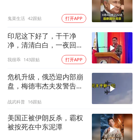
鬼菜生活
42跟贴
打开APP
印尼这下好了，干干净
净，清清白白，一夜回到
了从前（3） (2)
我很乖
143跟贴
打开APP
危机升级，俄恐迎内部崩
盘，梅德韦杰夫发警告，
克宫钱袋子见底
战武科普
16跟贴
美国正被伊朗反杀，霸权
被按死在中东泥潭