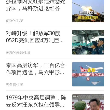
莎拉曝囚父红疹危殆恐死
异国，马科斯进退维谷
倔强的毛驴
对峙升级！解放军30艘
052D亮剑回应4万吨巨舰
挑衅
神秘的未知领域
泰国高层访华，三百亿合
作项目遇阻，马六甲形势
生变
视角提供者
1979年中央高层调整，陈
云反对汪东兴担任领导职