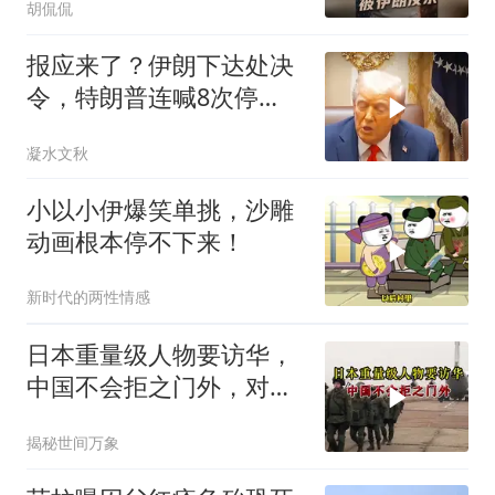
胡侃侃
报应来了？伊朗下达处决
令，特朗普连喊8次停
手，海外资产遭清算
凝水文秋
小以小伊爆笑单挑，沙雕
动画根本停不下来！
新时代的两性情感
日本重量级人物要访华，
中国不会拒之门外，对日
本公事公办就够了
揭秘世间万象