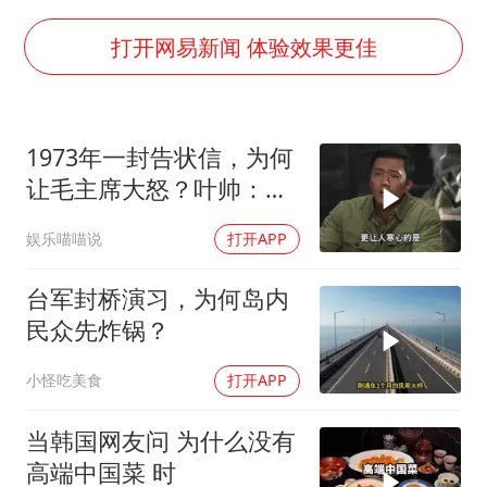
张本智和：零封向鹏不意外
22岁女生独闯南太行失联12天
打开网易新闻 体验效果更佳
新疆沙雅县发生4.5级地震
“准2万亿”之城点名支持三所大学
1973年一封告状信，为何
微信新功能：你可以“撤回”你的撤回
让毛主席大怒？叶帅：杀
习近平心系体育强国建设
一儆百！
娱乐喵喵说
打开APP
台军封桥演习，为何岛内
民众先炸锅？
小怪吃美食
打开APP
当韩国网友问 为什么没有
高端中国菜 时