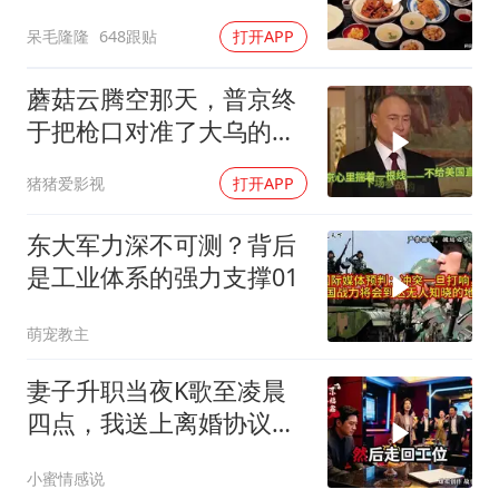
呆毛隆隆
648跟贴
打开APP
蘑菇云腾空那天，普京终
于把枪口对准了大乌的军
火库
猪猪爱影视
打开APP
东大军力深不可测？背后
是工业体系的强力支撑01
萌宠教主
妻子升职当夜K歌至凌晨
四点，我送上离婚协议果
盘，隔天她拦在公司门
小蜜情感说
口：我们谈谈