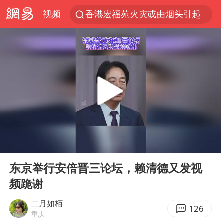
视频
香港宏福苑火灾或由烟头引起
浙江台州《告全体市民书》
枪击案后泰国拟推更严格枪支管控方案
四川宜宾3.4级地震
陕西柞水泥石流已致2死 仍有1人失联
泰国初中生饮弹自尽前开了26枪
多所高校取消艺考
00:00
00:18
网约车司机充电时猝死保险拒赔
Play
Ent
full
店主称换“青海拉面”招牌后生意更好
东京举行安倍晋三论坛，赖清德又发视
频跪谢
上半年国内居民出游人次34.63亿
今年第二强台风将带来多大影响
二月如栢
126
重庆