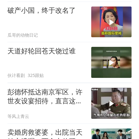
破产小国，终于改名了
瓜哥的动物日记
天道好轮回苍天饶过谁
伙计看剧
325跟贴
彭德怀抵达南京军区，许
世友设宴招待，直言这是
最高的标准
等风上青云
卖婚房救婆婆，出院当天