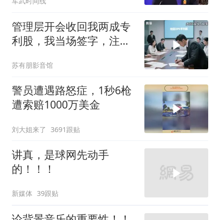
军武时间线
前状态
管理层开会收回我两成专
利股，我当场签字，注销
核心技术授权，全员慌了
苏有朋影音馆
警员遭遇路怒症，1秒6枪
遭索赔1000万美金
刘大姐来了
3691跟贴
讲真，是球网先动手
的！！！
新媒体
39跟贴
论背景音乐的重要性！！