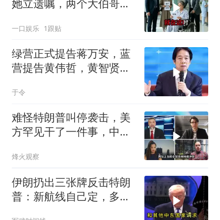
她立遗嘱，两个大伯哥傻
眼
一口娱乐
1跟贴
绿营正式提告蒋万安，蓝
营提告黄伟哲，黄智贤不
装了？
于令
难怪特朗普叫停袭击，美
方罕见干了一件事，中方
智库预测有事发生
烽火观察
伊朗扔出三张牌反击特朗
普：新航线自己定，多国
保证不参战，海峡不回战