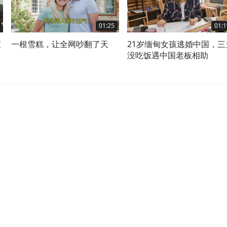
01:25
01:1
直
一根雪糕，让全网吵翻了天
21岁缅甸女孩逃婚中国，三
没吃饭遇中国老板相助