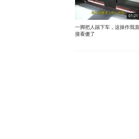
01:21
一脚把人踹下车，这操作我
接看傻了