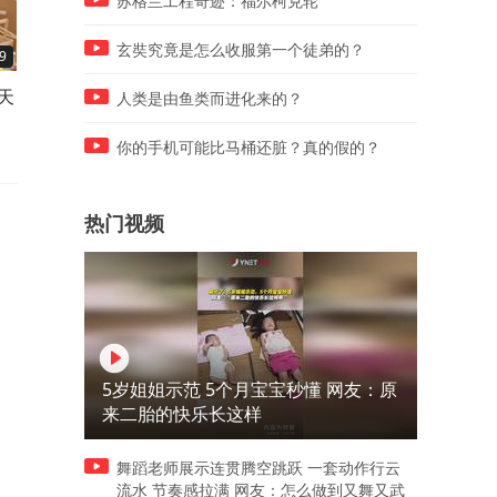
苏格兰工程奇迹：福尔柯克轮
玄奘究竟是怎么收服第一个徒弟的？
9
01:38
02:38
天
三伏天里最舒服的活法，不是
三十年前她塞给逃婚女人五
人类是由鱼类而进化来的？
吹空调，是学会跟热浪做朋友
钱，如今对方开着豪车回来
报恩了
你的手机可能比马桶还脏？真的假的？
热门视频
5岁姐姐示范 5个月宝宝秒懂 网友：原
来二胎的快乐长这样
舞蹈老师展示连贯腾空跳跃 一套动作行云
流水 节奏感拉满 网友：怎么做到又舞又武