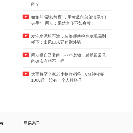
的？
姐姐的“硬核教育”，用黄瓜向弟弟演示“门
夹手”，网友：果然言传不如身教！
发泡水泥填不满，装修师傅检查发现漏到
楼下：出风口未延伸到外墙
网友晒自己养的一些小宠物，感觉跟常见
的确实有些不一样
大雨将至全家老小抢收稻谷，6分钟收完
1000斤，没有一个人掉链子
尚
网易亲子