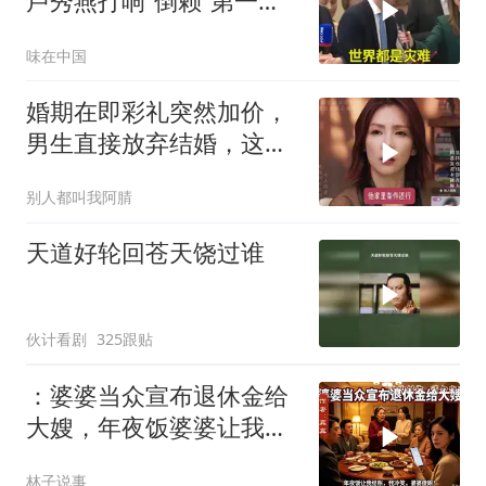
卢秀燕打响“倒赖”第一
枪，美国趁火打劫
味在中国
婚期在即彩礼突然加价，
男生直接放弃结婚，这件
事到底是谁不合理？
别人都叫我阿腈
天道好轮回苍天饶过谁
伙计看剧
325跟贴
：婆婆当众宣布退休金给
大嫂，年夜饭婆婆让我结
账，我冷笑，婆婆傻眼
林子说事