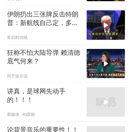
伊朗扔出三张牌反击特朗
普：新航线自己定，多国
保证不参战，海峡不回战
军武时间线
前状态
狂称不怕大陆导弹 赖清德
底气何来？
阿芒娱乐说
讲真，是球网先动手
的！！！
新媒体
40跟贴
论背景音乐的重要性！！