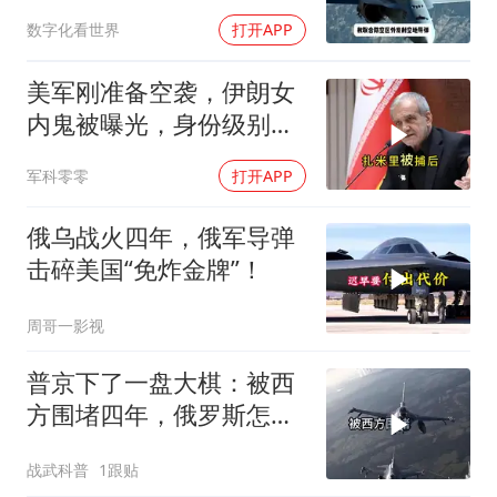
看穿
数字化看世界
打开APP
美军刚准备空袭，伊朗女
内鬼被曝光，身份级别很
意外
军科零零
打开APP
俄乌战火四年，俄军导弹
击碎美国“免炸金牌”！
周哥一影视
普京下了一盘大棋：被西
方围堵四年，俄罗斯怎么
反倒打出了国运翻盘？
战武科普
1跟贴