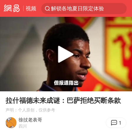
视频
解锁各地夏日限定体验
台风白海豚闭眼意味着什么
峰哥实名举报汪海林偷税漏税
浙江温州发布台风橙色预警信号
男童模仿奥特曼从高处跳下致骨折
富婆带资进组给自己硬加60多场吻戏
金饰克价一夜涨回1300元
00:00
01:32
名创优品一次性内裤 颜面尽失
Play
Ent
full
白海豚将正面袭击贯穿浙江
拉什福德未来成谜：巴萨拒绝买断条款
视频丨中国东方电气集团原党组副书记、董事宋致远被查
声明：个人原创，仅供参考
徐扙老表哥
梁家辉：到内地拍戏不是北上是回归
1
四川