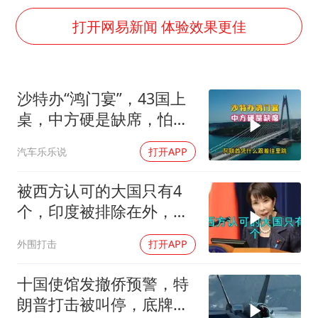
牛津大学一纸声明甩不了锅
打开网易新闻 体验效果更佳
包文婧：二胎很难一碗水端平
香港宏福苑火灾或由烟头引起
女主硬加吻戏短剧已下架
沙特办“鸿门宴”，43国上
浙江台州《告全体市民书》
桌，中方硬是缺席，怕得
《给阿嬷的情书》售后来了
罪伊朗？格局小了
汽车乐乐说
打开APP
人民的健康、体质、幸福一脉相承
被西方认可的大国只有4
个，印度被排除在外，为
何只能算准大国？
外围打击
打开APP
十国使馆发撤侨预警，特
朗普打击被叫停，底牌将