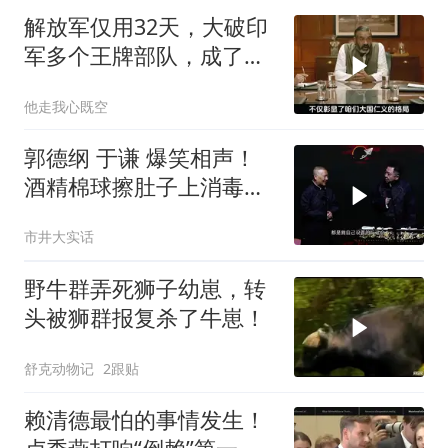
解放军仅用32天，大破印
军多个王牌部队，成了印
度59年的噩梦
他走我心既空
郭德纲 于谦 爆笑相声！
酒精棉球擦肚子上消毒，
拿云南白药擦刀，是不是
市井大实话
擦反了？
野牛群弄死狮子幼崽，转
头被狮群报复杀了牛崽！
舒克动物记
2跟贴
赖清德最怕的事情发生！