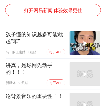
法国将禁止“未经同意的电话营销”
80后女柜员逆袭成4200亿银行副行长
打开网易新闻 体验效果更佳
27岁女子成组织卖淫集团主犯被通缉
吉林一“温度计大楼”读数爆表
孩子懂的知识越多可能就
女子利用漏洞0元薅走3000多件家电
越“笨”
贵州轮胎子公司获美国退税8136万
高一的王南皓
1跟贴
打开APP
东方甄选被判赔偿江小白30万元
奋进开新局 实干挑大梁
讲真，是球网先动手
的！！！
新媒体
39跟贴
打开APP
论背景音乐的重要性！！