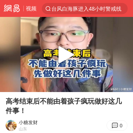
视频
台风白海豚进入48小时警戒线
以“新”破局 首发经济点亮城市消费活力
佛得角门将亮相智利俱乐部主场
中方回应是否在太平洋海底开采稀土
宇树科技发行价格150.80元/股
看守所辅警收受10万获刑1年
宇树科技王兴兴身家有望超200亿元
00:00
03:44
五粮液渠道价一箱上涨近百元
Play
Ent
full
CIA被曝已秘密设立古巴工作组
高考结束后不能由着孩子疯玩做好这几
件事！
U17国足1分钟轰2球
泰国一女公务员妆容引争议 本人回应
小糖发财
0
山东