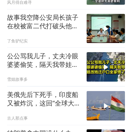
风月得自难寻
故事我空降公安局长孩子
在校被富二代打破头他爹
叫嚣开个价
了鱼驴纪实
公公骂我儿子，丈夫冷眼
婆婆偷笑，隔天我带娃改
姓迁户口全家懵了！
雪姐故事多
美俄先后下死手，印度船
又被炸沉，这回“全球大
国”的面具彻底挂不住了
古人那点事