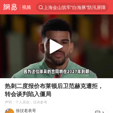
视频
上海金山筑牢“白海豚”防汛屏障
夏日经济乘热而上 消费市场向新而行
白海豚对华东华北影响会大于巴威
于东来回应胖东来近25年老店年底关闭
《披荆斩棘2026》阵容官宣
全球最大级别运输船通过长江大桥
独闯南太行的失联女生最后轨迹已确认
00:00
02:23
白海豚北上或致京津冀暴雨
Play
Ent
full
国足U17与阿森纳决赛取消 并列冠军
热刺二度报价布莱顿后卫范赫克遭拒，
转会谈判陷入僵局
构建更高水平的全民健身公共服务体系
声明：个人原创，仅供参考
上门女婿出轨女邻居多年被判重婚罪
徐扙老表哥