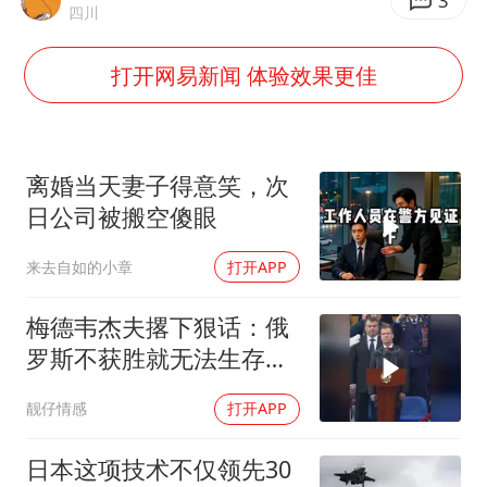
香港刷新1884年以来最高气温纪录
3
四川
新疆一婚礼线上邀请引热议
打开网易新闻 体验效果更佳
《龙餐馆》 冲奖
刘嘉玲晒与周星驰合照
BLG经理辟谣Bin离队
离婚当天妻子得意笑，次
云南一男子胃中取出180颗铁钉
日公司被搬空傻眼
暴雨预报为何有时感觉不准
来去自如的小章
打开APP
总书记点赞的非遗苗绣焕发新生机
梅德韦杰夫撂下狠话：俄
罗斯不获胜就无法生存，
西方正用乌克兰当锤子砸
靓仔情感
打开APP
碎俄国
日本这项技术不仅领先30