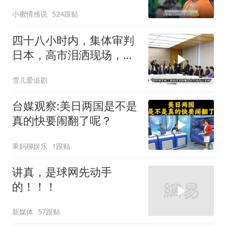
田径！
小蜜情感说
524跟贴
四十八小时内，集体审判
日本，高市泪洒现场，中
方已仁至义尽
雪儿爱追剧
台媒观察:美日两国是不是
真的快要闹翻了呢？
果妈聊娱乐
1跟贴
讲真，是球网先动手
的！！！
新媒体
57跟贴