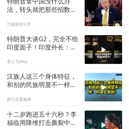
特朗普拿中国没什么办
法，转头就把那些招数，
全往莫迪身上招呼了
兰妮搞笑分享
特朗普大谈G2，完全不给
印度面子！印度外长：低
估印度潜力
李云飞Afey
汉族人这三个身体特征，
和别的民族明显不一样！
你身上有吗！
荷兰豆爱健康
十二岁跑进五十六秒？李
福临用降维打击撕裂中国