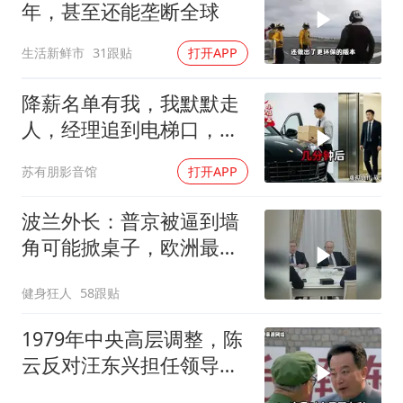
年，甚至还能垄断全球
生活新鲜市
31跟贴
打开APP
降薪名单有我，我默默走
人，经理追到电梯口，见
我坐上保时捷愣住
苏有朋影音馆
打开APP
波兰外长：普京被逼到墙
角可能掀桌子，欧洲最担
心的不是俄军有多强
健身狂人
58跟贴
1979年中央高层调整，陈
云反对汪东兴担任领导职
务