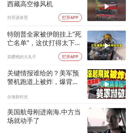
西藏高空修风机
刘哥谈体育
打开APP
特朗普全家被伊朗挂上“死
亡名单”，这仗打得太下作
了
卖樱桃的大丸子
打开APP
关键情报谁给的？美军预
警机跑道上被炸，爆背后
有“他”助攻
台海新时光
美国航母刚进南海.中方当
场就动手了