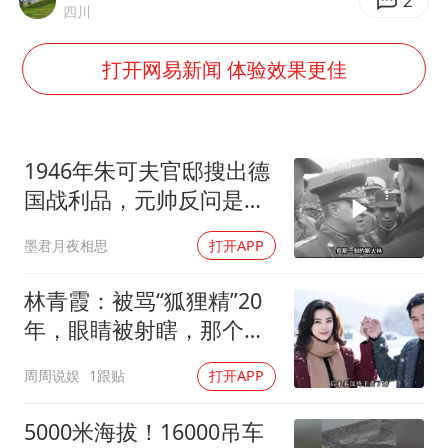
国乒连续两站无缘冠军
2
四川
5万小车卖不动 微型代步车集体遇冷
打开网易新闻 体验效果更佳
科创50指数跌幅扩大至2%
周星驰妈妈现身香港首映礼
白海豚路径图
1946年朱可夫官邸搜出德
56岁刘奕君跟13岁女儿合跳
国战利品，元帅反问是否
需辞职
大疆错失宇树
墨君月夜相思
打开APP
从科技创新看开局起步的时与势
林青霞：被骂“狐狸精”20
年，眼睛被射瞎，那个男
人只问了一句“谁来出机票
周周说娱
1跟贴
打开APP
钱？”
5000米海拔！16000吊车