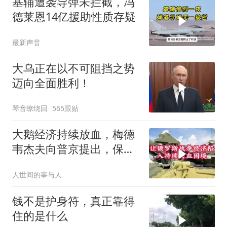
基辅遭袭导弹未拦截，冯
德莱恩14亿援助性质存疑
最新声音
大乌正在以不可阻挡之势
迈向全面胜利！
琴音缭绕回
565跟贴
大鹅经济持续放血，梅德
韦杰夫向普京提出，保住
国家的唯一办法
人世间的事与人
钱不是护身符，真正靠得
住的是什么