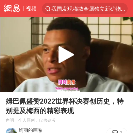
视频
我国发现稀散金属独立新矿物——乌斯河锗矿
台风“白海豚”登陆 各地各部门全力应对
部分银行上调存款利率
小沈阳加盟《披荆斩棘》
新疆生产建设兵团生态环境局原局长被查
朱一龙的鼻子怎么了
上海暴雨已致多处积水
00:00
01:29
三预警齐发 11个省份有大到暴雨
Play
Ent
full
上海地铁4条线路全线停运
姆巴佩盛赞2022世界杯决赛创历史，特
别提及梅西的精彩表现
上海鼓励居家办公
声明：个人原创，仅供参考
4.2平卫生间补漏注胶花1.55万
绚丽的画卷