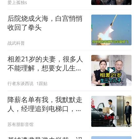
爱上孤独s
后院烧成火海，白宫悄悄
收回了拳头
战武科普
相差21岁的夫妻，很多人
不能理解，想要女儿生了
三个儿子
行者东谈西说
1跟贴
降薪名单有我，我默默走
人，经理追到电梯口，见
我坐上保时捷愣住
苏有朋影音馆