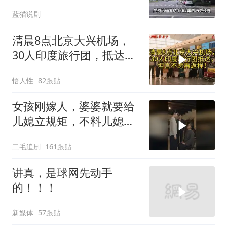
蓝猫说剧
清晨8点北京大兴机场，
30人印度旅行团，抵达，
坦言不愿再返程！
悟人性
82跟贴
女孩刚嫁人，婆婆就要给
儿媳立规矩，不料儿媳不
是好惹的！
二毛追剧
161跟贴
讲真，是球网先动手
的！！！
新媒体
57跟贴