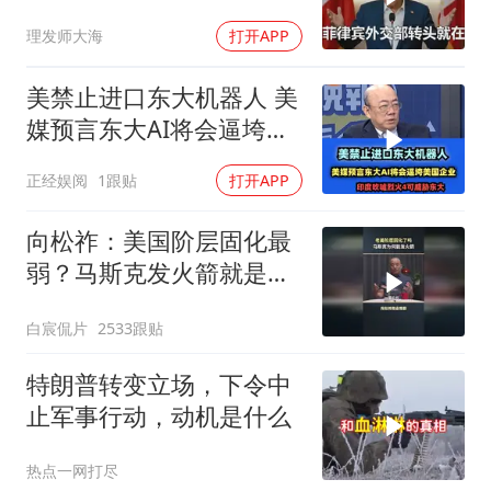
5个必须完成的任务
理发师大海
打开APP
美禁止进口东大机器人 美
媒预言东大AI将会逼垮美
国企业！
正经娱阅
1跟贴
打开APP
向松祚：美国阶层固化最
弱？马斯克发火箭就是答
案！
白宸侃片
2533跟贴
特朗普转变立场，下令中
止军事行动，动机是什么
热点一网打尽