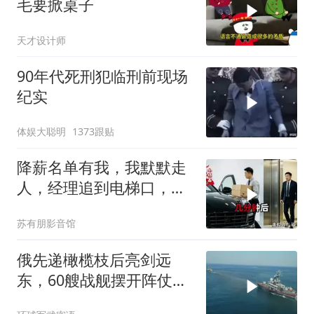
毛要掀桌子
天才设计师
90年代死刑犯临刑前现场
纪实
体娱大聪明
1373跟贴
降薪名单有我，我默默走
人，经理追到电梯口，见
我坐上保时捷愣住
苏有朋影音馆
俄先递橄榄枝后亮剑远
东，60艘战舰摆开阵仗，
日本敢动北方四岛？