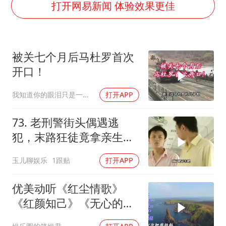
老挝国会主席赛宋蓬逝世
打开网易新闻 体验效果更佳
茅台部分直营店飞天茅台提价
夏日经济乘“热”而上 消费市场向“新”而行
被关七个月后马杜罗首次
白海豚将正面袭击贯穿浙江
开口！
酒店回应车内过夜被收150元
我知道你的眼泪只是一种无奈
打开APP
黄金牛市回来了吗
酒店花洒现排泄物住客索赔遭拒
73. 老刑警街头偶遇逃
乐享全民健身 共筑健康中国
犯，末路狂徒竟拿亲生儿
子当作人质落网！
玉儿聊娱乐
1跟贴
打开APP
优美动听《红尘情歌》
《红颜知己》《无心的相
遇》《花桥流水》