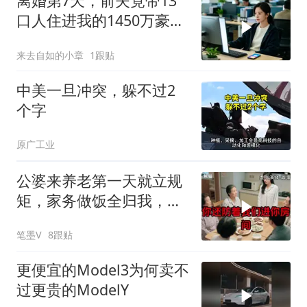
离婚第7天，前夫竟带13
口人住进我的1450万豪
宅，一开门全傻眼
来去自如的小章
1跟贴
中美一旦冲突，躲不过2
个字
原广工业
公婆来养老第一天就立规
矩，家务做饭全归我，老
公点头，我一句话令全桌
笔墨V
8跟贴
寂静
更便宜的Model3为何卖不
过更贵的ModelY