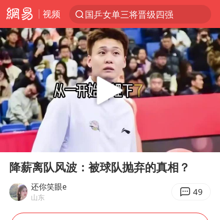
视频
国乒女单三将晋级四强
光影经济撬动暑期消费新蓝海
陈思诚零点晒照为佟丽娅庆生
马克·艾伦退出斯诺克中国公开赛
郑丽文：台湾从来没有“独立”过
新疆优化调整景区内自驾服务费
情侣平潭拍日出坠崖1死1伤
00:00
04:15
梁家辉：到内地拍戏不是北上是回归
Play
Ent
full
全民健身事业高质量发展
降薪离队风波：被球队抛弃的真相？
台当局重金为“台独”织“皇帝新衣”
还你笑眼e
49
山东
几元成本的AI广告导致千万市值蒸发