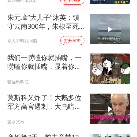
娱乐圈的笔娱君
打开APP
朱元璋“大儿子”沐英：镇
守云南300年，朱棣至死
都想斩草除根
别人都叫我阿腈
打开APP
我们一唠嗑你就插嘴，一
唠嗑你就插嘴，显着你
了？
猫猫狗狗汪
莫斯科又炸了！大鹅多位
军方高官遇刺，大乌暗杀
方向已曝光？
凝水文秋