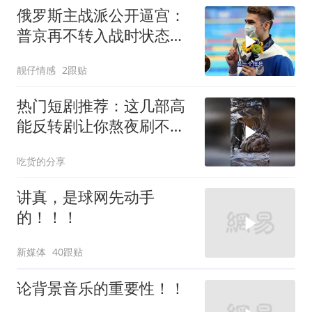
俄罗斯主战派公开逼宫：
普京再不转入战时状态，
我们就自己动手
靓仔情感
2跟贴
热门短剧推荐：这几部高
能反转剧让你熬夜刷不
停！
吃货的分享
讲真，是球网先动手
的！！！
新媒体
40跟贴
论背景音乐的重要性！！