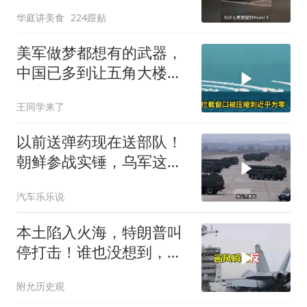
华庭讲美食
224跟贴
美军做梦都想有的武器，
中国已多到让五角大楼头
皮发麻
王同学来了
以前送弹药现在送部队！
朝鲜参战实锤，乌军这波
能扛住吗？
汽车乐乐说
本土陷入火海，特朗普叫
停打击！谁也没想到，中
方已完成南海布局
附允历史观