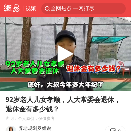
视频
全网热点 一网打尽
00:00
04:49
Play
Ent
full
92岁老人儿女孝顺，人大常委会退休，
退休金有多少钱？
声明：个人原创，仅供参考
养老规划罗姐说