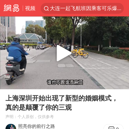
视频
大连一起飞航班因乘客可乐爆瓶折返
SK海力士回应“或出售重庆工厂”传闻
白海豚突然大拐弯 走出罕见路线
独闯南太行失联女子遗体已找到
辽宁28名务农人员中暑死亡？官方辟谣
钟睒睒：必须限制电商平台权力
今日103只涨停股5只跌停股
00:00
03:30
血指纹匹配成功，20年悬案告破！凶手被执行死刑
Play
Ent
full
中央气象台继续发布暴雨橙警
上海深圳开始出现了新型的婚姻模式，
真的是颠覆了你的三观
“还不如不放假”
声明：个人原创，仅供参考
医疗垃圾做手机壳 这也是谋财害命
照亮你的前行之路