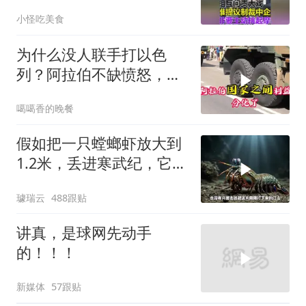
提议制裁中企的？”
小怪吃美食
为什么没人联手打以色
列？阿拉伯不缺愤怒，缺
敢接战争账单的人！
噶噶香的晚餐
假如把一只螳螂虾放大到
1.2米，丢进寒武纪，它能
战胜当代霸主吗
璩瑞云
488跟贴
讲真，是球网先动手
的！！！
新媒体
57跟贴