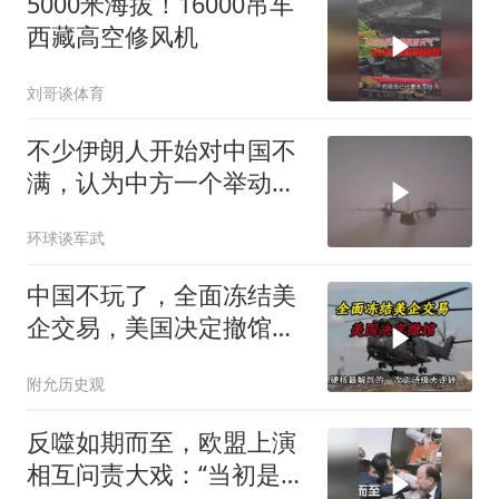
5000米海拔！16000吊车
西藏高空修风机
刘哥谈体育
不少伊朗人开始对中国不
满，认为中方一个举动，
毁了德黑兰的大计
环球谈军武
中国不玩了，全面冻结美
企交易，美国决定撤馆，
民主党开始甩黑锅
附允历史观
反噬如期而至，欧盟上演
相互问责大戏：“当初是谁