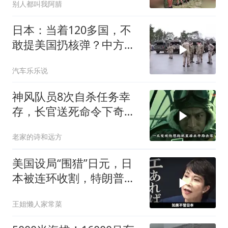
别人都叫我阿腈
日本：当着120多国，不
敢提美国扔核弹？中方：
你不提，我提！
汽车乐乐说
神风队员8次自杀任务幸
存，长官送死命令下奇迹
生还至92岁
老家的诗和远方
美国设局“围猎”日元，日
本被连环收割，特朗普金
融底牌全曝光
王姐懒人家常菜