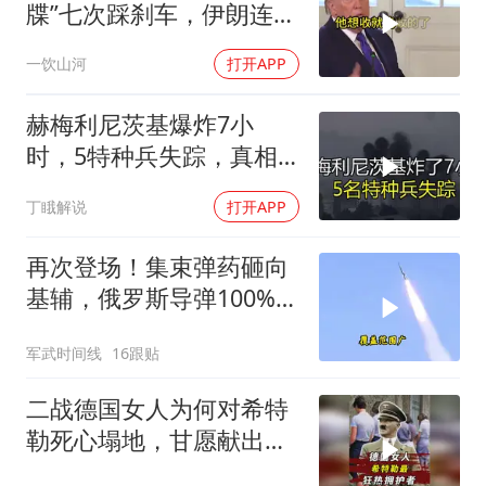
牒”七次踩刹车，伊朗连谈
都不认，这出戏到底演给
一饮山河
打开APP
谁看
赫梅利尼茨基爆炸7小
时，5特种兵失踪，真相
远超想象
丁睋解说
打开APP
再次登场！集束弹药砸向
基辅，俄罗斯导弹100%突
防，乌克兰进入0拦截时
军武时间线
16跟贴
代！
二战德国女人为何对希特
勒死心塌地，甘愿献出一
切？