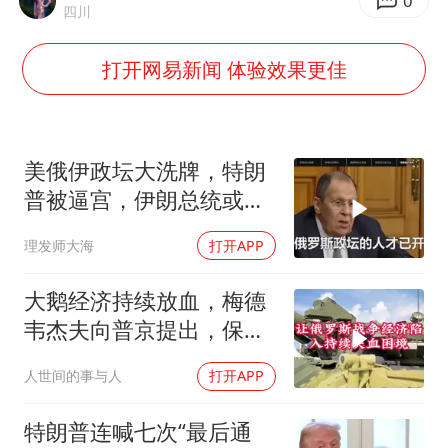
武契奇：欧洲已处于大战边缘
0
四川
7月CPI同比上涨0.5% 经济内生增长动力持续增强
打开网易新闻 体验效果更佳
成都多趟列车临时停运
部分银行上调存款利率
下党之路
美俄伊政坛大洗牌，特朗
普被逼宫，伊朗总统或下
台，普京有麻烦了
理发师大海
打开APP
大鹅经济持续放血，梅德
韦杰夫向普京提出，保住
国家的唯一办法
人世间的事与人
打开APP
特朗普连喊七次“最后通