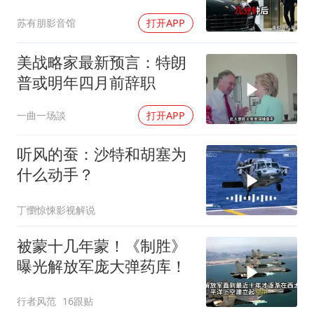
我坐上保时捷愣住
苏有朋影音馆
打开APP
美战略家最新预言：特朗
普或明年四月前辞职
一曲一场談
打开APP
听风的蚕：沙特和胡塞为
什么动手？
丁懰惊悚影视解说
被蒙十几年蒙！《制胜》
曝光解放军庞大弹药库！
行者风范
16跟贴