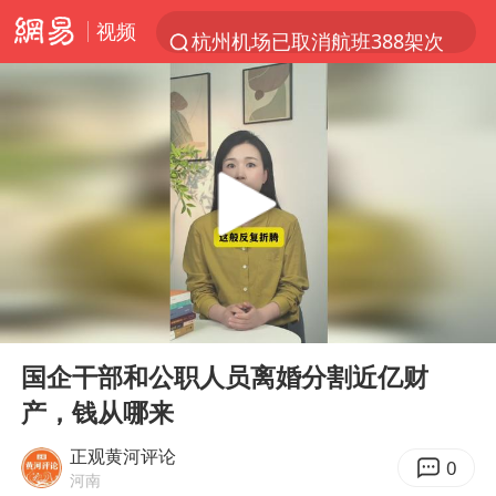
视频
杭州机场已取消航班388架次
浙江省委书记：该停下的坚决停下来
中国籍豪华游艇富商之子在泰国被杀
白海豚北上或致京津冀暴雨
广西公开征集涉黑涉恶犯罪线索
看完所有石窟需2000元？景区回应
上海中心千吨“镇楼神器”摆动明显
00:00
01:53
新疆一婚礼线上邀请引热议
Play
Ent
full
世界第1特鲁姆普斯诺克中国赛一轮游
国企干部和公职人员离婚分割近亿财
产，钱从哪来
国足U17与阿森纳决赛取消 并列冠军
上门女婿出轨女邻居多年被判重婚罪
正观黄河评论
0
河南