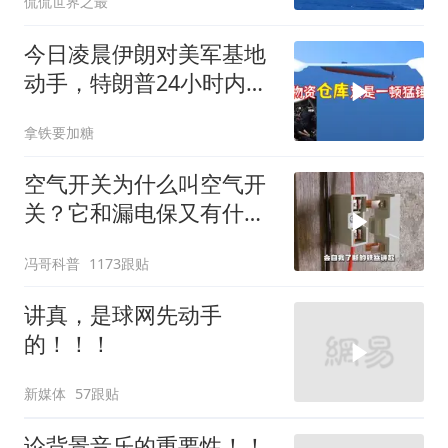
侃侃世界之最
今日凌晨伊朗对美军基地
动手，特朗普24小时内服
软
拿铁要加糖
空气开关为什么叫空气开
关？它和漏电保又有什么
区别？
冯哥科普
1173跟贴
讲真，是球网先动手
的！！！
新媒体
57跟贴
论背景音乐的重要性！！