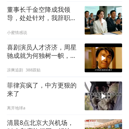
董事长千金空降成我领
导，处处针对，我辞职
后，3个月公司损失数亿
小蜜情感说
喜剧演员人才济济，周星
驰成就为何独树一帜，他
人难望其项背
凉爽追剧
388跟贴
菲律宾疯了，中方更狠的
来了
离开地球a
清晨8点北京大兴机场，