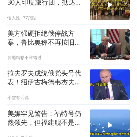
30人印度旅行团，抵达，
坦言不愿再返程！
悟人性
77跟贴
美方强硬拒绝俄停战方
案，鲁比奥称不再按旧路
线谈判
各地精彩不容错过
拉夫罗夫成统俄党头号代
表！绍伊古梅德韦杰夫双
双出局，普京这步棋你看
小雪有话说
懂了吗
美媒罕见警告：福特号仍
然领先，但福建舰不是中
国航母终点，而是新起点