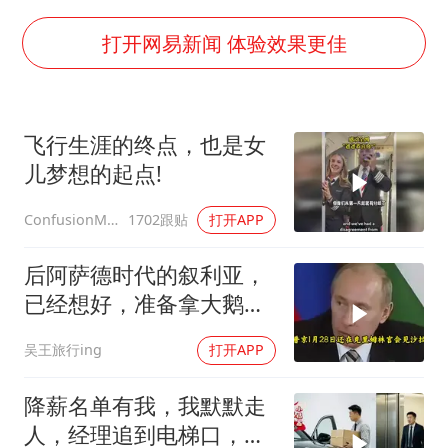
构建更高水平的全民健身公共服务体系
韩军前线部队连曝丑闻
打开网易新闻 体验效果更佳
云南一男子胃中取出180颗铁钉
曹颖儿子首次演长剧
飞行生涯的终点，也是女
以军士兵把枪口对准中国记者
儿梦想的起点!
奋力开创中国式现代化建设新局面
1702跟贴
打开APP
ConfusionMax
后阿萨德时代的叙利亚，
已经想好，准备拿大鹅石
油叩响西方大门
吴王旅行ing
打开APP
降薪名单有我，我默默走
人，经理追到电梯口，见