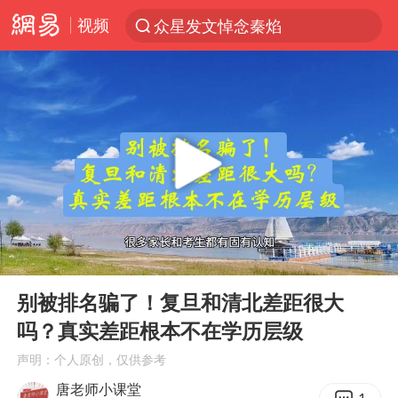
视频
众星发文悼念秦焰
新能源汽车产业链提速
SK海力士回应“或出售重庆工厂”传闻
大连一起飞航班因乘客可乐爆瓶折返
费大厨不自称“大王”了
血指纹匹配成功，20年悬案告破！凶手被执行死刑
辽宁28名务农人员中暑死亡？官方辟谣
00:00
03:29
独闯南太行失联女子遗体已找到
Play
Ent
full
“还不如不放假”
别被排名骗了！复旦和清北差距很大
吗？真实差距根本不在学历层级
医疗垃圾做手机壳 这也是谋财害命
声明：个人原创，仅供参考
武契奇：欧洲已处于大战边缘
唐老师小课堂