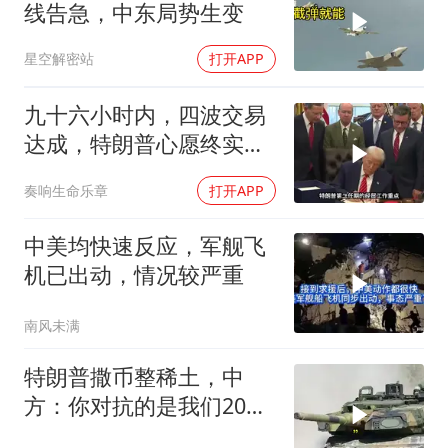
线告急，中东局势生变
星空解密站
打开APP
九十六小时内，四波交易
达成，特朗普心愿终实
现，中美合作不可逆
奏响生命乐章
打开APP
中美均快速反应，军舰飞
机已出动，情况较严重
南风未满
特朗普撒币整稀土，中
方：你对抗的是我们20年
的读书声