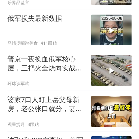
乐界品鉴官
俄军损失最新数据
马蹄烫嘴说美食
411跟贴
普京一夜换血俄军核心
层，三把火全烧向实战
派，后勤司令直接从火线
环球谈军武
提拔
婆家7口人盯上岳父母新
房，老公张口就分，妻子
甩6个字全场僵住
观星赏月
3跟贴