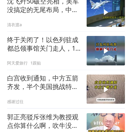
沈飞歼50破空亮相，美军
没搞定的无尾布局，中国
已经飞了一年半
清衣渡a
终于关闭了！以色列驻成
都总领事馆关门走人，12
年一个轮回
阿天爱旅行
1跟贴
白宫收到通知，中方五箭
齐发，半个美国挑战特朗
普，中期选举难了
感谢过往
郭正亮驳斥张维为教授观
点你算什么啊，吹牛没