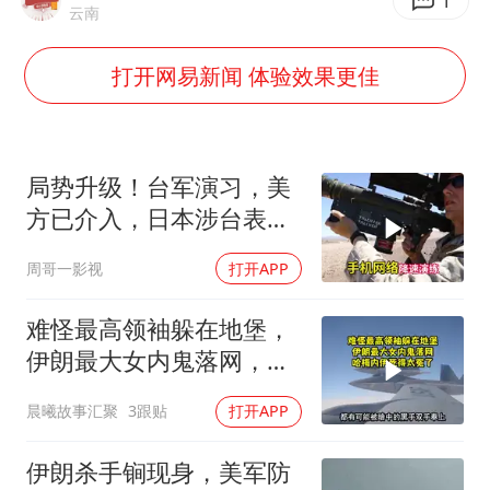
7月CPI同比上涨0.5% 经济内生增长动力持续增强
1
云南
部分银行上调存款利率
打开网易新闻 体验效果更佳
货车高速制动失灵 交警护航化险为夷
白海豚突然大拐弯 走出罕见路线
朱一龙的鼻子怎么了
局势升级！台军演习，美
成都多趟列车临时停运
方已介入，日本涉台表述
突变，大陆已收到通知
路虎卫士限时降17万 BBA已集体降价
周哥一影视
打开APP
下党之路
难怪最高领袖躲在地堡，
伊朗最大女内鬼落网，哈
梅内伊死得太冤了
晨曦故事汇聚
3跟贴
打开APP
伊朗杀手锏现身，美军防