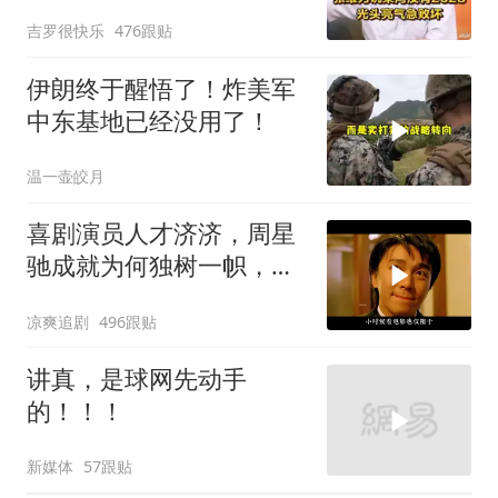
用！
吉罗很快乐
476跟贴
伊朗终于醒悟了！炸美军
中东基地已经没用了！
温一壶皎月
喜剧演员人才济济，周星
驰成就为何独树一帜，他
人难望其项背
凉爽追剧
496跟贴
讲真，是球网先动手
的！！！
新媒体
57跟贴