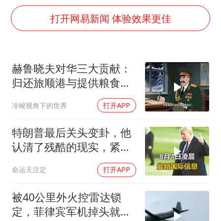
“不建议大家买深色蛋糕”
打开网易新闻 体验效果更佳
男子结婚8年3个女儿均非亲生
男子杀人后逃进深山21年活得像野人
985博士后被曝在妻子孕期出轨后续
赫鲁晓夫对华三大贡献：
公司“上四休三”但要降薪1000元
归还旅顺港与提供粮食援
47岁妈妈突然产女 26岁女儿：很震惊
助
冷峻视角下的世界
打开APP
如何把百年大党建设得更加坚强有力？
特朗普最后关头变卦，他
认清了残酷的现实，紧急
下令美军停止行动
命运天注定
打开APP
被40公里外火控雷达锁
定，菲律宾军机掉头就