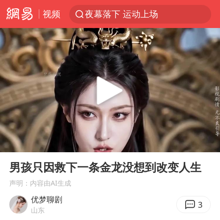
视频
夜幕落下 运动上场
美国将对多晶硅衍生品加征15%关税
泰交通部副部长回应中国人遭歧视手势
改名后的“青海拉面”店
勒沃库森U17主帅盛赞赵松源
台军“汉光秀”开场闹剧多
段绚竞因公牺牲 年仅44岁
00:00
02:50
1岁宝宝碰坏纸巾盒 宝妈被索赔924元
Play
Ent
full
女子开一天一夜空调后二氧化碳中毒
男孩只因救下一条金龙没想到改变人生
97岁英国奶奶飞上天再破吉尼斯纪录
声明：内容由AI生成
优梦聊剧
“空调24小时开着更省电”不实
3
山东