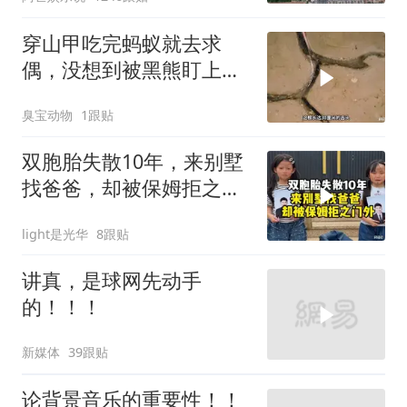
穿山甲吃完蚂蚁就去求
偶，没想到被黑熊盯上
了！
臭宝动物
1跟贴
双胞胎失散10年，来别墅
找爸爸，却被保姆拒之门
外
light是光华
8跟贴
讲真，是球网先动手
的！！！
新媒体
39跟贴
论背景音乐的重要性！！