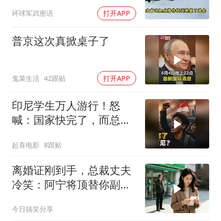
跑，欧盟1500万也救不了
环球军武密语
打开APP
场
普京这次真掀桌子了
鬼菜生活
42跟贴
打开APP
印尼学生万人游行！怒
喊：国家快完了，而总统
却装看不见？
起喜电影
8跟贴
离婚证刚到手，总裁丈夫
冷笑：阿宁将顶替你副总
之位，我应好
今日搞笑分享