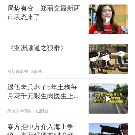
局势有变，郑丽文最新两
岸表态来了
《亚洲频道之狼群》
吕新说影视
3跟贴
退伍老兵养了5年土狗每
月花千元喂生肉医生上门
一看瞬间报警
品读人生百味
12跟贴
泰方拒中方介入海上争