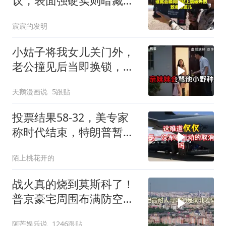
议，表面强硬实则暗藏玄
机
宸宸的发明
小姑子将我女儿关门外，
老公撞见后当即换锁，将
她行李扔门外
天鹅漫画说
5跟贴
投票结果58-32，美专家
称时代结束，特朗普暂不
攻伊朗
陌上桃花开的
战火真的烧到莫斯科了！
普京豪宅周围布满防空
塔，大战一触即发2
阿芒娱乐说
1246跟贴