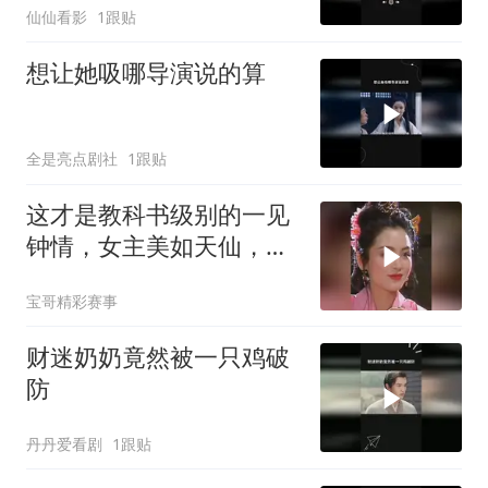
仙仙看影
1跟贴
想让她吸哪导演说的算
全是亮点剧社
1跟贴
这才是教科书级别的一见
钟情，女主美如天仙，男
主瞬间看直了眼
宝哥精彩赛事
财迷奶奶竟然被一只鸡破
防
丹丹爱看剧
1跟贴