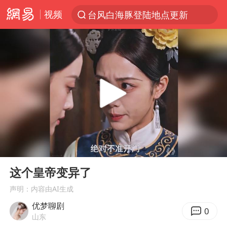
视频
台风白海豚登陆地点更新
以“新”破局 首发经济点亮城市消费活力
台风白海豚进入48小时警戒线
佛得角门将亮相智利俱乐部主场
中方回应是否在太平洋海底开采稀土
台风白海豚影响中国已成定局
看守所辅警收受10万获刑1年
00:00
03:51
U17国足1分钟轰2球
Play
Ent
full
宇树科技发行价格150.80元/股
这个皇帝变异了
五粮液渠道价一箱上涨近百元
声明：内容由AI生成
优梦聊剧
宇树科技王兴兴身家有望超200亿元
0
山东