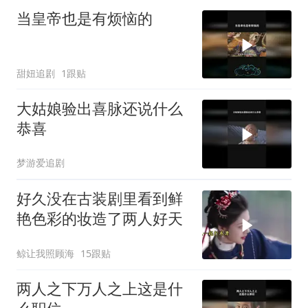
当皇帝也是有烦恼的
甜妞追剧
1跟贴
大姑娘验出喜脉还说什么
恭喜
梦游爱追剧
好久没在古装剧里看到鲜
艳色彩的妆造了️两人好天
鲸让我照顾海
15跟贴
两人之下万人之上这是什