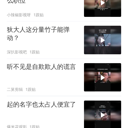
么职位
小辣椒影视呀
1跟贴
狄大人这分量竹子能弹
动？
深扒影视吧
1跟贴
听不见是自欺欺人的谎言
二舅剪辑
1跟贴
起的名字也太占人便宜了
爆米花观影
1跟贴