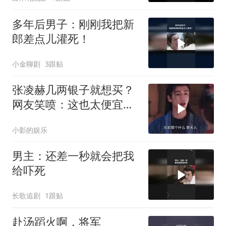
多年后男子：刚刚我把新
郎差点儿灌死！
小金聊剧
3跟贴
张凌赫几两银子就想买？
网友笑喷：这也太便宜了
吧！
小影的娱乐
男主：还差一秒就会把我
给吓死
长歌追剧
1跟贴
赴汤蹈火啊，将军