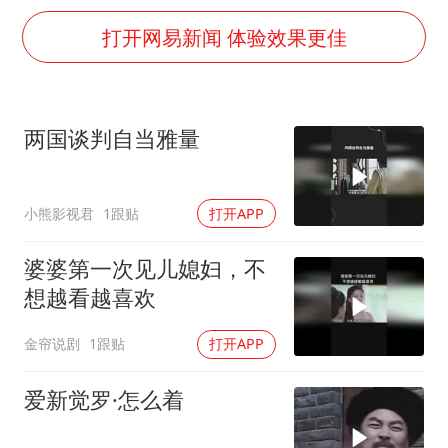
吉林一“温度计大楼”读数爆表
打开网易新闻 体验效果更佳
我国编制完成新版全月地质图
深圳地面沉降致车辆损坏系谣言
外交部发言人就广岛核爆81周年等答记者问
两国谈判自当雅量
中国“五箭齐发”反制美国
首次证实！“胶球”存在
小熊影视君
1跟贴
打开APP
东方甄选被判赔偿江小白30万元
婆婆第一次见儿媳妇，不
奋进开新局 实干挑大梁
想越看越喜欢
金帘说剧
1跟贴
打开APP
爱新觉罗·怎么着