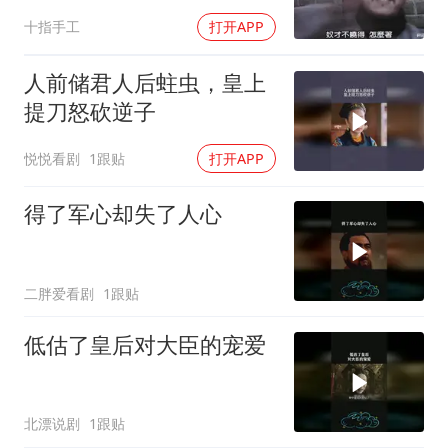
十指手工
打开APP
人前储君人后蛀虫，皇上
提刀怒砍逆子
悦悦看剧
1跟贴
打开APP
得了军心却失了人心
二胖爱看剧
1跟贴
低估了皇后对大臣的宠爱
北漂说剧
1跟贴