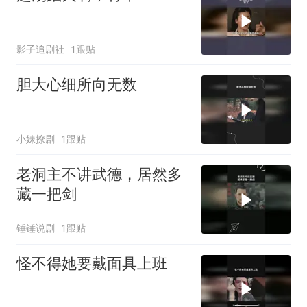
影子追剧社
1跟贴
胆大心细所向无数
小妹撩剧
1跟贴
老洞主不讲武德，居然多
藏一把剑
锤锤说剧
1跟贴
怪不得她要戴面具上班