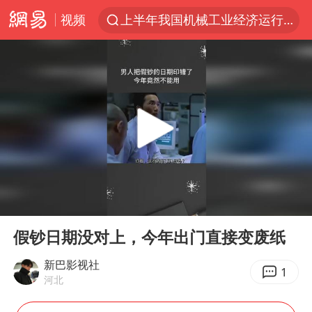
视频
上半年我国机械工业经济运行稳中有进
朱雨玲晋级WTT横滨冠军赛女单八强
女子开一天一夜空调后二氧化碳中毒
美国将对多晶硅衍生品加征15%关税
佛山通报笔试前13被淘汰后5名进体检
泰国校园枪击案死亡人数升至7人
陕西省委书记赶赴柞水县杏坪镇
00:00
01:54
女孩摆摊卖菌子时收到北大通知书
Play
Ent
full
年内第一高价股今日打新
假钞日期没对上，今年出门直接变废纸
改名后的“青海拉面”店
新巴影视社
1
河北
粉笔教育发布“自曝式”公开信