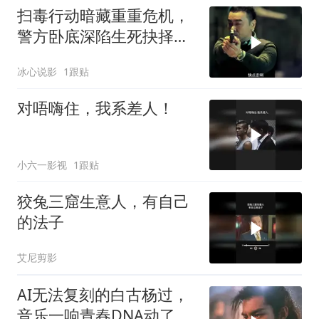
扫毒行动暗藏重重危机，
警方卧底深陷生死抉择，
真相背后震撼人心
冰心说影
1跟贴
对唔嗨住，我系差人！
小六一影视
1跟贴
狡兔三窟生意人，有自己
的法子
艾尼剪影
AI无法复刻的白古杨过，
音乐一响青春DNA动了