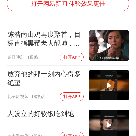
广岛核爆81周年央视播《奥本海默》
打开网易新闻 体验效果更佳
四川宜宾市高县发生4.9级地震
公司“上四休三”但要降薪1000元
陈浩南山鸡再度聚首，目
国民党推出AI发言人“郑小文”
标直指黑帮老大靓坤，一
A股收盘：三大指数均涨超1%
场恶战即将打响
嵩仔聊剧
1跟贴
打开APP
“中国蔬菜之乡”最高温达41.8℃
如何把百年大党建设得更加坚强有力？
放弃他的那一刻内心得多
绝望
北子影视菌
13跟贴
打开APP
人设立的好软饭吃到饱