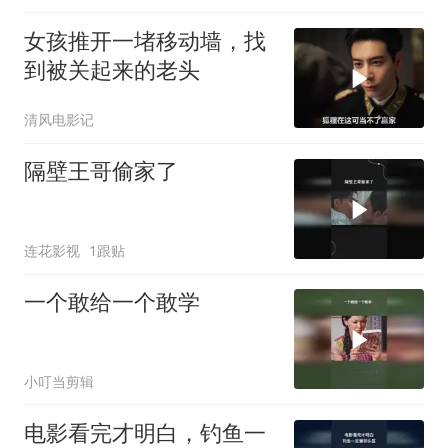
女孩推开一堵移动墙，找
到被关起来的老头
清风电影记
隔壁王哥偷家了
连花影视
1跟贴
一个敢给一个敢学
小叮当剪辑
电影看完才明白，钓鱼一