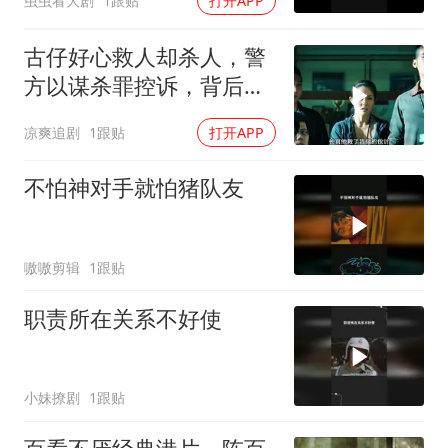
虫虫看大剧
1跟贴
打开APP
古仔好心救人却杀人，警
方以谋杀罪控诉，背后真
相引深思
凉爽追剧
1跟贴
打开APP
不怕神对手就怕猪队友
嗷嗷剪辑
1跟贴
职责所在关系不好使
小妹撩剧
1跟贴