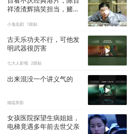
百看不厌经典港片，陈百
祥渣渣辉搞笑担当，赌侠
大战赌城精彩
小鬼侃剧
1跟贴
古天乐功夫不行，可他发
明武器很厉害
七大人影视
2跟贴
出来混没一个讲义气的
烟煴剪影
女孩医院探望生病姐姐，
电梯竟遇多年前去世父亲