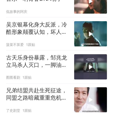
侃故事的阿庆
吴京银幕化身大反派，冷
酷形象颠覆认知，坏人模
样竟超酷
菠菜不算爱
1跟贴
古天乐身份暴露，邹兆龙
立马杀人灭口，一脚油门
直接撞飞
图图看剧
1跟贴
兄弟结盟共赴生死征途，
同盟之路暗藏重重危机，
最终命运走向何方
了史剧堂
1跟贴