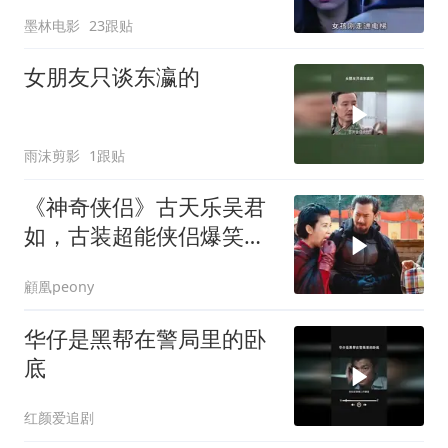
墨林电影
23跟贴
女朋友只谈东瀛的
雨沫剪影
1跟贴
《神奇侠侣》古天乐吴君
如，古装超能侠侣爆笑互
怼名场面
顧凰peony
华仔是黑帮在警局里的卧
底
红颜爱追剧