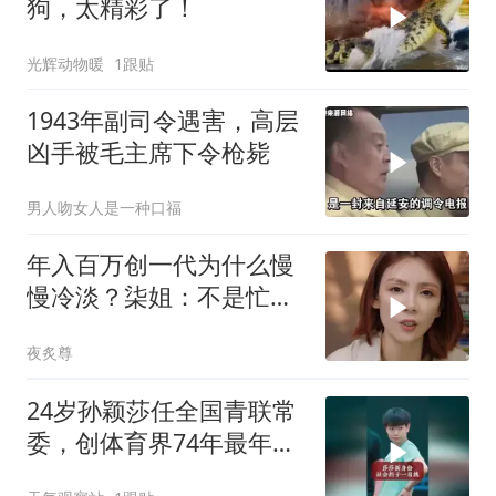
狗，太精彩了！
光辉动物暖
1跟贴
1943年副司令遇害，高层
凶手被毛主席下令枪毙
男人吻女人是一种口福
年入百万创一代为什么慢
慢冷淡？柒姐：不是忙是
看清你的真面目！
夜炙尊
24岁孙颖莎任全国青联常
委，创体育界74年最年轻
纪录