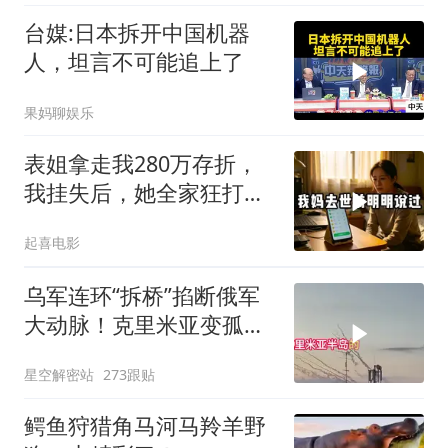
台媒:日本拆开中国机器
人，坦言不可能追上了
果妈聊娱乐
表姐拿走我280万存折，
我挂失后，她全家狂打
200个电话
起喜电影
乌军连环“拆桥”掐断俄军
大动脉！克里米亚变孤
岛，黑海舰队被迫“搬
星空解密站
273跟贴
家”？
鳄鱼狩猎角马河马羚羊野