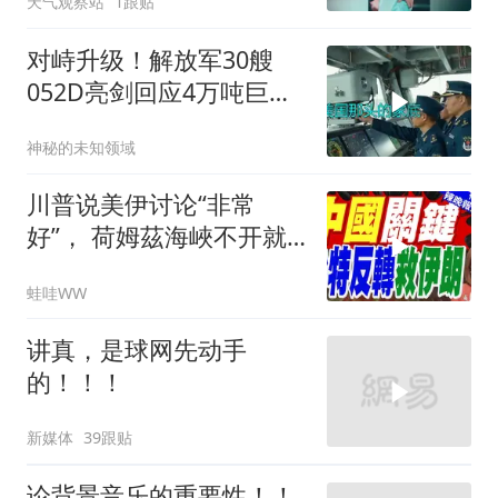
天气观察站
1跟贴
对峙升级！解放军30艘
052D亮剑回应4万吨巨舰
挑衅
神秘的未知领域
川普说美伊讨论“非常
好”， 荷姆茲海峽不开就
出重拳｜帅化民.孙大千.
蛙哇WW
谢寒冰｜辣晚报20260805
讲真，是球网先动手
的！！！
新媒体
39跟贴
论背景音乐的重要性！！