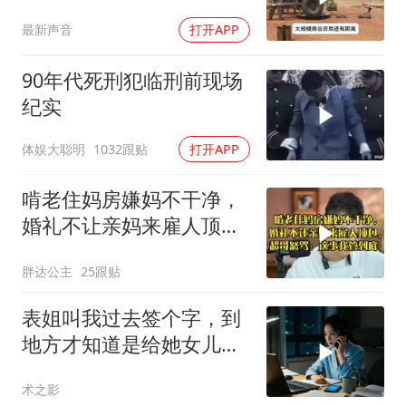
世界只有中国拥有
最新声音
打开APP
90年代死刑犯临刑前现场
纪实
体娱大聪明
1032跟贴
打开APP
啃老住妈房嫌妈不干净，
婚礼不让亲妈来雇人顶
包，超哥怒骂
胖达公主
25跟贴
表姐叫我过去签个字，到
地方才知道是给她女儿婚
房做无限连带担保
术之影