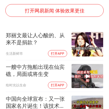
中国养老床位“三连降”
哪吒汽车南宁工厂设备降价20%拍卖
打开网易新闻 体验效果更佳
郑国霖回应去景区上班被保安拦下
我国编制完成新版全月地质图
郑丽文最让人心酸的、从
“深圳地面沉降致车辆损坏”不实
来不是捐款？
奋进开新局 实干挑大梁
生活新鲜市
打开APP
一艘中方拖船出现在仙宾
礁，局面或将生变
给时光以生命
打开APP
中国向全球宣布：又一张
国家名片诞生！该技术全