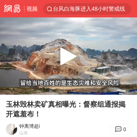
视频
台风白海豚进入48小时警戒线
佛得角门将亮相智利俱乐部主场
宇树科技发行价格150.80元/股
看守所辅警收受10万获刑1年
宇树科技王兴兴身家有望超200亿元
五粮液渠道价一箱上涨近百元
CIA被曝已秘密设立古巴工作组
00:00
02:08
U17国足1分钟轰2球
Play
Ent
full
泰国一女公务员妆容引争议 本人回应
玉林毁林卖矿真相曝光：督察组通报揭
开遮羞布！
村民谈“梅姨”：叫的其实是“媒姨”
24小时不关空调 电费会更低吗
钟离博超i
0
山东