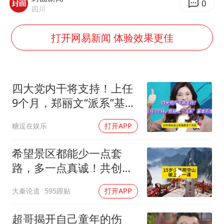
外国游客的“中国游三件套”火了
0
四川
上海大部迎大暴雨
打开网易新闻 体验效果更佳
一周大涨超7% 金价为何突然上涨
WTT横滨冠军赛女单四强国乒占三席
谢霆锋演唱会隔空祝王菲生日快乐
四大党内干将支持！上任
构建更高水平的全民健身公共服务体系
9个月，郑丽文“派系”基本
形成
糖逗在娱乐
打开APP
希望景区都能少一点套
路，多一点真诚！共创良
好旅游环境！
大秦论道
595跟贴
打开APP
超哥揭开自己童年的伤