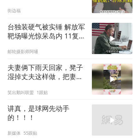
底、开除党籍
街边福
台独装硬气被实锤 解放军
靶场曝光惊呆岛内 11复刻
台北城反登陆演练全公开
邮轮摄影师阿嗵
夫妻俩下雨天回家，凳子
湿掉丈夫这样做，把妻子
爱的淋漓尽致！
笑出鹅叫联盟
1跟贴
讲真，是球网先动手
的！！！
新媒体
55跟贴