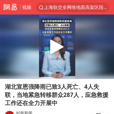
视频
上海轨交全网络地面高架区段限速运行
拜登前列腺癌恶化
四川宜宾5.5级地震后余震为何不断
“伊斯兰版北约”出现
2026年7月份居民消费价格同比上涨0.5%
台铃电动车仅骑一年就断电趴窝
浙江海域将现5到8米巨浪到狂浪
00:00
00:19
上海中心城区暴雨预警由橙变红
Play
Ent
full
以军士兵把枪口对准中国记者
湖北宣恩强降雨已致3人死亡、4人失
联，当地紧急转移群众287人，应急救援
白海豚在海上打了个结
工作还在全力开展中
方桃子代言广告视频已下架
封面新闻