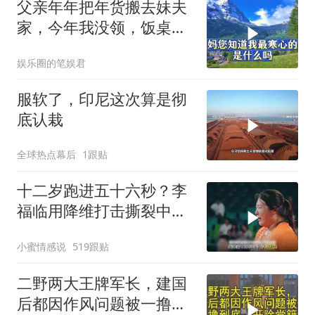
父亲年年把年货搬去妹夫
家，今年我没领，饭桌上
儿子一句话全家沉默
娱乐圈的笔娱君
服软了，印尼这次算是彻
底认栽
全球热点幕后
1跟贴
十二岁跑进五十六秒？李
福临用降维打击撕裂中国
田径！
小蜜情感说
519跟贴
二野两大王牌军长，建国
后都因作风问题被一撸到