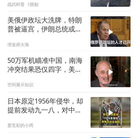
战武科普
1跟贴
美俄伊政坛大洗牌，特朗
普被逼宫，伊朗总统或下
台，普京有麻烦了
理发师大海
50万军机瞄准中国，南海
冲突结果恐仅四字，美防
长曾紧急下令
空间展示知识
日本原定1956年侵华，却
提前发动九一八，对中国
是福是祸？
爱竞彩的小周