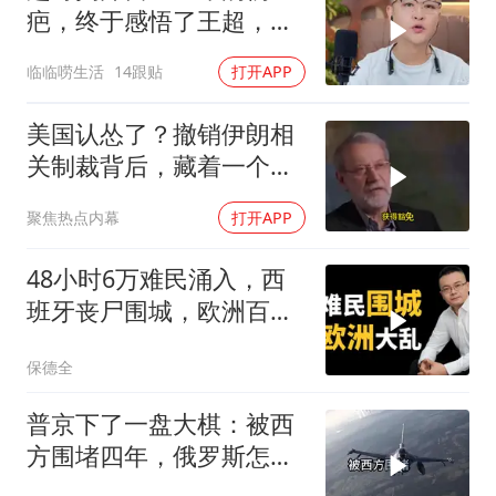
疤，终于感悟了王超，他
决定接妈妈回来养老
临临唠生活
14跟贴
打开APP
美国认怂了？撤销伊朗相
关制裁背后，藏着一个说
不出口的尴尬
聚焦热点内幕
打开APP
48小时6万难民涌入，西
班牙丧尸围城，欧洲百年
霸权终极反噬！
保德全
普京下了一盘大棋：被西
方围堵四年，俄罗斯怎么
反倒打出了国运翻盘？