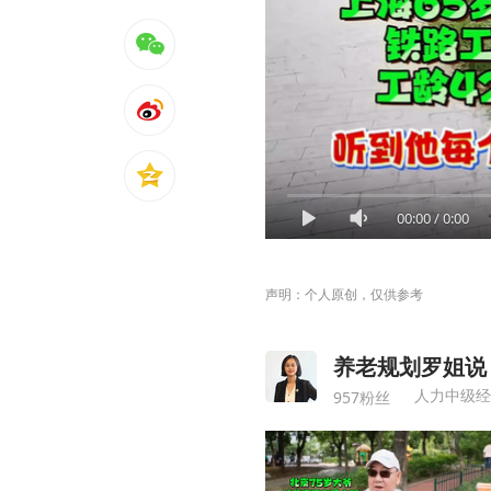
00:00
/
0:00
声明：个人原创，仅供参考
养老规划罗姐说
人力中级经
957粉丝