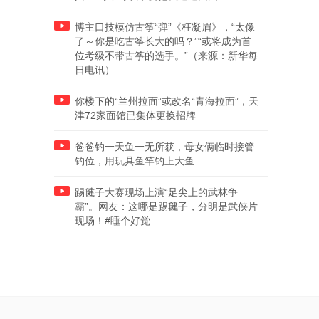
博主口技模仿古筝“弹”《枉凝眉》，“太像
了～你是吃古筝长大的吗？”“或将成为首
位考级不带古筝的选手。”（来源：新华每
日电讯）
你楼下的“兰州拉面”或改名“青海拉面”，天
津72家面馆已集体更换招牌
爸爸钓一天鱼一无所获，母女俩临时接管
钓位，用玩具鱼竿钓上大鱼
踢毽子大赛现场上演“足尖上的武林争
霸”。网友：这哪是踢毽子，分明是武侠片
现场！#睡个好觉