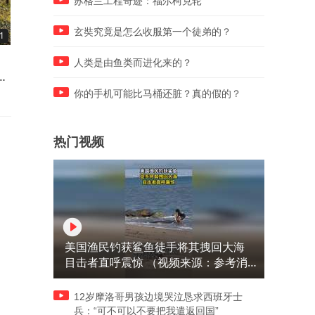
苏格兰工程奇迹：福尔柯克轮
玄奘究竟是怎么收服第一个徒弟的？
1
07:48
03:06
河北94岁爷爷，参加淮海战
营级干部转业，到上海当厂
人类是由鱼类而进化来的？
，
役，南海舰队连级干部，离休
长，每月退休金多少钱？
待遇咋样？
你的手机可能比马桶还脏？真的假的？
热门视频
美国渔民钓获鲨鱼徒手将其拽回大海
目击者直呼震惊 （视频来源：参考消
息）
12岁摩洛哥男孩边境哭泣恳求西班牙士
兵：“可不可以不要把我遣返回国”