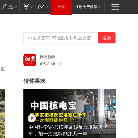
登录
注册免费邮箱
网易新闻
iOS
Android
举报
猜你喜欢
中国科学家把10兆瓦核反应堆塞进卡
车，加一次燃料能跑几十年