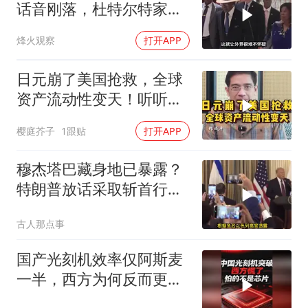
话音刚落，杜特尔特家族
就给他当头一棒
烽火观察
打开APP
日元崩了美国抢救，全球
资产流动性变天！听听郎
教授的分析
樱庭芥子
1跟贴
打开APP
穆杰塔巴藏身地已暴露？
特朗普放话采取斩首行
动，美军机又被击落
古人那点事
国产光刻机效率仅阿斯麦
一半，西方为何反而更
慌？