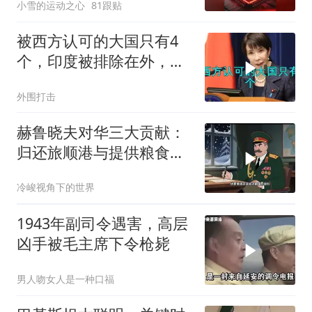
小雪的运动之心
81跟贴
被西方认可的大国只有4
个，印度被排除在外，为
何只能算准大国？
外围打击
赫鲁晓夫对华三大贡献：
归还旅顺港与提供粮食援
助
冷峻视角下的世界
1943年副司令遇害，高层
凶手被毛主席下令枪毙
男人吻女人是一种口福