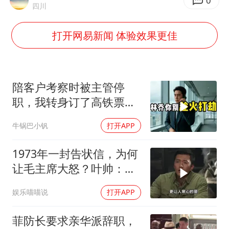
0
四川
女子利用漏洞0元薅走3000多件家电
打开网易新闻 体验效果更佳
24小时不关空调 电费会更低吗
“China Cool”成海外热词
把党建设得更加坚强有力
陪客户考察时被主管停
41岁女子为鼓励女儿考上985研究生
职，我转身订了高铁票。
奋进开新局 实干挑大梁
2小时后总监急疯了：12
牛锅巴小钒
打开APP
亿合同没你根本签不了
1973年一封告状信，为何
让毛主席大怒？叶帅：杀
一儆百！
娱乐喵喵说
打开APP
菲防长要求亲华派辞职，