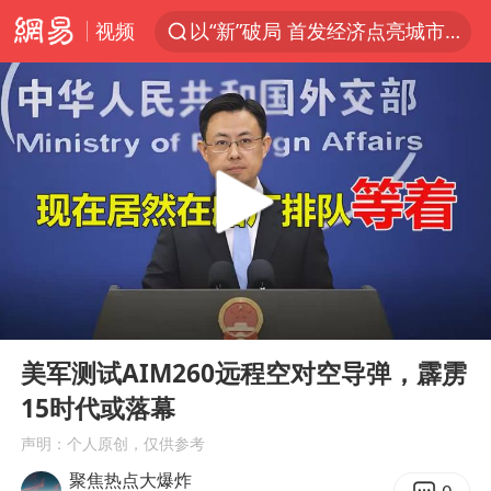
以“新”破局 首发经济点亮城市消费活力
视频
看守所辅警收受10万获刑1年
中方回应是否在太平洋海底开采稀土
陈熠被张本美和连扳三局逆转
佛得角门将亮相智利俱乐部主场
深圳地面沉降致车辆损坏系谣言
宇树科技发行价格150.80元/股
泰国一女公务员妆容引争议 本人回应
00:00
06:54
Play
Ent
27岁女子成组织卖淫集团主犯被通缉
full
美军测试AIM260远程空对空导弹，霹雳
哪吒汽车南宁工厂设备降价20%拍卖
15时代或落幕
法国将禁止“未经同意的电话营销”
声明：个人原创，仅供参考
聚焦热点大爆炸
吉林一“温度计大楼”读数爆表