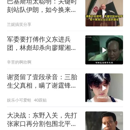
巴基斯坦太聪明：关键时
刻站队伊朗，如今换来比
山还高的盟友
兰妮搞笑分享
军委要打傅作义东进兵
团，林彪却杀向廖耀湘，
毛主席：用兵神了
辛苦的啊欣啊
谢贤留了壹段录音：三胎
生父真相，瞒了谢霆锋整
八年！
娱乐小可爱蛙
40跟贴
大决战：东野入关，先打
张家口再分割包围北平，