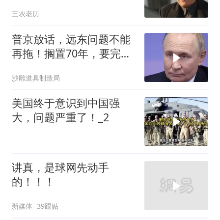
让傅作义投诚，，
三农老历
普京放话，远东问题不能
再拖！搁置70年，要完成
斯大林的未
沙雕道具制造局
美国终于意识到中国强
大，问题严重了！_2
讲真，是球网先动手
的！！！
新媒体
39跟贴