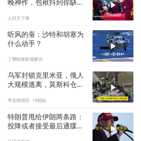
晚神作，包袱抖到你缺氧
笑到肚子疼！
人间天下事
听风的蚕：沙特和胡塞为
什么动手？
丁懰惊悚影视解说
乌军封锁克里米亚，俄人
大规模逃离，莫斯科仓库
遭袭
琴音缭绕回
19跟贴
特朗普甩给伊朗两条路：
投降或者接受最后通牒，
伊朗两条都没选，转头又