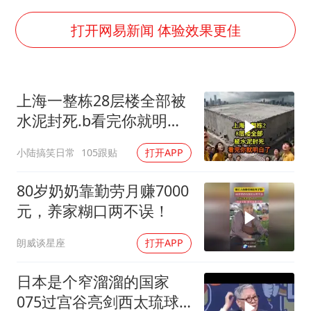
白海豚可深入内陆制造大范围风雨
面对面丨蔡磊：与渐冻症抗争 纵使不敌 也不屈服
打开网易新闻 体验效果更佳
NBA传奇教练老尼尔森去世
手机真会“偷听”我们说话吗
上海一整栋28层楼全部被
加沙约14万栋建筑被完全摧毁
水泥封死.b看完你就明白
5万小车卖不动 微型代步车集体遇冷
了..s
小陆搞笑日常
105跟贴
打开APP
“皋”在低处
从科技创新看开局起步的时与势
80岁奶奶靠勤劳月赚7000
元，养家糊口两不误！
朗威谈星座
打开APP
日本是个窄溜溜的国家
075过宫谷亮剑西太琉球