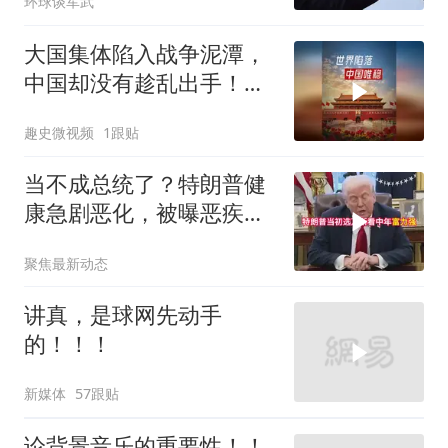
环球谈军武
打下美军一架无人机
大国集体陷入战争泥潭，
中国却没有趁乱出手！为
啥这么沉得住气？
趣史微视频
1跟贴
当不成总统了？特朗普健
康急剧恶化，被曝恶疾缠
身，比拜登还严重
聚焦最新动态
讲真，是球网先动手
的！！！
新媒体
57跟贴
论背景音乐的重要性！！