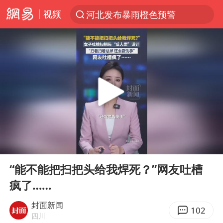
视频
河北发布暴雨橙色预警
台风“白海豚”登陆 各地各部门全力应对
人形机器人第一股
多地银行上调存款利率
上海地铁4条线路全线停运
白海豚路径图
宇树申购 中一签有望赚20万元
00:00
00:30
4.2平卫生间补漏注胶花1.55万
Play
Ent
full
武汉3名城管协管员殴打摊主被刑拘
“能不能把扫把头给我焊死？”网友吐槽
疯了……
律师谈贾冰私人饭局被偷拍
男子结婚8年3个女儿都不是亲生
封面新闻
102
四川