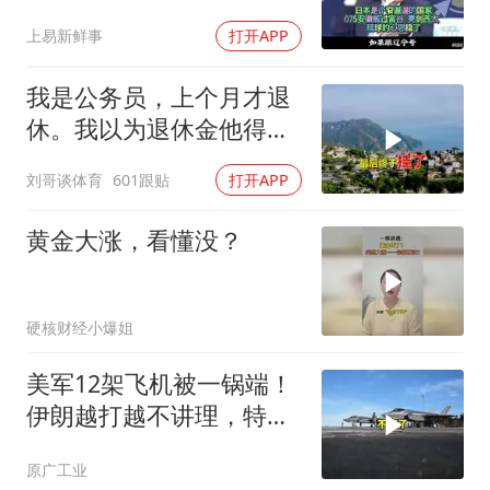
的心思稳了
上易新鲜事
打开APP
我是公务员，上个月才退
休。我以为退休金他得有
九千多块钱，可是
刘哥谈体育
601跟贴
打开APP
黄金大涨，看懂没？
硬核财经小爆姐
美军12架飞机被一锅端！
伊朗越打越不讲理，特朗
普只剩一个问题
原广工业