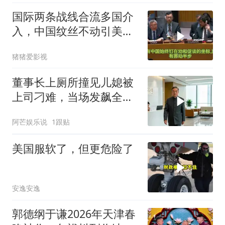
国际两条战线合流多国介
入，中国纹丝不动引美方
焦虑
猪猪爱影视
董事长上厕所撞见儿媳被
上司刁难，当场发飙全场
傻眼
阿芒娱乐说
1跟贴
美国服软了，但更危险了
安逸安逸
郭德纲于谦2026年天津春