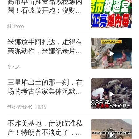
高市早苗推食品减稅爆內
鬨！石破茂开炮：沒财源
极不负责｜郭正亮.帅化
蛙哇WW
民.孙大千｜辣晚报
20260804
米娜放手阿扎达，难得有
亲昵动作，米娜纪录片
3513
水云人
三星堆出土的那一刻，在
场的考古学家集体沉默
了，颠覆所有人的认知
动物星球说K
1跟贴
不炸美基地，伊朗瞄准私
产！特朗普不淡定了，被