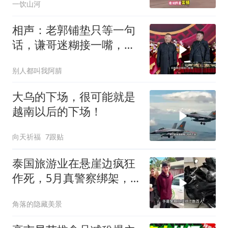
一饮山河
相声：老郭铺垫只等一句
话，谦哥迷糊接一嘴，包
袱瞬间完成升华
别人都叫我阿腈
大乌的下场，很可能就是
越南以后的下场！
向天祈福
7跟贴
泰国旅游业在悬崖边疯狂
作死，5月真警察绑架，7
月假警察杀人
角落的隐藏美景