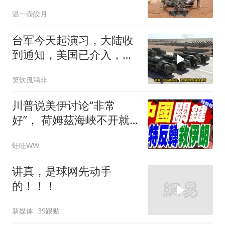
死死捏住七寸
温一壶皎月
台军今天起演习，大陆收
到通知，美国已介入，日
本涉台表述也变了
笑饮孤鸿非
川普说美伊讨论“非常
好”， 荷姆茲海峽不开就
出重拳｜帅化民.孙大千.
蛙哇WW
谢寒冰｜辣晚报20260805
讲真，是球网先动手
的！！！
新媒体
39跟贴