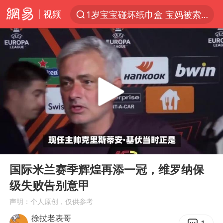
视频
1岁宝宝碰坏纸巾盒 宝妈被索赔924元
以“新”破局 首发经济点亮城市消费活力
Meta被判支付5.67亿美元
47岁妈妈突然产女 26岁女儿：很震惊
阿根廷足协发文力挺因凡蒂诺
中国稀土盘中涨停
A股开盘：民爆、CPO等概念走强
00:00
02:19
日本广岛民众举行游行反对政府行径
Play
Ent
full
21楼高空抛物嫌疑人被拘留
国际米兰赛季辉煌再添一冠，维罗纳保
级失败告别意甲
日韩股市高开跳水 SK海力士下挫转跌
声明：个人原创，仅供参考
台风白海豚最新路径研判来了
徐扙老表哥