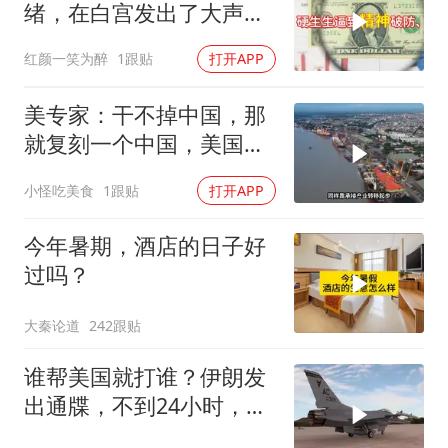
绪，在白宫发出了大声咒
骂
红颜一笑为醉
1跟贴
打开APP
美专家：干不掉中国，那
就复刻一个中国，美国看
上了这两个国家
小怪吃美食
1跟贴
打开APP
今年暑期，酒店的日子好
过吗？
大秦论道
242跟贴
谁帮美国就打谁？伊朗发
出通牒，不到24小时，特
朗普态度发生转变