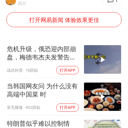
OpenAI为免费用户升级GPT-5.6 Luna
1
四川
粉笔发布“自曝式”公开信
打开网易新闻 体验效果更佳
女子利用漏洞0元薅走3000多件家电
深圳地面沉降致车辆损坏系谣言
我国编制完成新版全月地质图
危机升级，俄恐迎内部崩
现代版摸金校尉落网查获400多枚古币
盘，梅德韦杰夫发警告，
克宫钱袋子见底
毛宁转发梯田音乐会视频海外网友赞叹
战武科普
16跟贴
打开APP
奋进开新局 实干挑大梁
当韩国网友问 为什么没有
高端中国菜 时
呆毛隆隆
492跟贴
打开APP
特朗普似乎难以控制情