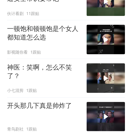
伙计看剧
11跟贴
一顿饱和顿顿饱是个女人
都知道怎么选
影视随你看
1跟贴
神医：笑啊，怎么不笑
了？
小七混剪
1跟贴
开头那几下真是帅炸了
青鸟剧社
1跟贴