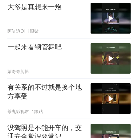
大爷是真想来一炮
阿缸追剧
1跟贴
一起来看钢管舞吧
蒙奇奇剪辑
有关系的不过就是换个地
方享受
茶丸影视君
1跟贴
没驾照是不能开车的，交
通安全常识要常记