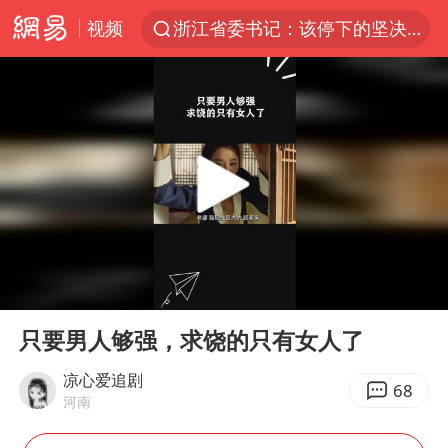
视频
浙江省委书记：该停下的坚决停下来
中国籍豪华游艇富商之子在泰国被杀
美将每月供乌爱国者拦截导弹
白海豚北上或致京津冀暴雨
上海中心千吨“镇楼神器”摆动明显
10余省份将出现强风雨 局地特大暴雨
世界第1特鲁姆普斯诺克中国赛一轮游
00:00
00:14
新疆一婚礼线上邀请引热议
Play
Ent
full
《龙餐馆》 冲奖
只要男人够强，求饶的只有女人了
国足U17与阿森纳决赛取消 并列冠军
凉心爱追剧
68
河南
上门女婿出轨女邻居多年被判重婚罪