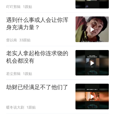
吖吖剪辑
1跟贴
遇到什么事或人会让你浑
身充满力量？
督以南
33跟贴
老实人拿起枪你连求饶的
机会都没有
若尘剪辑
1跟贴
劫财已经满足不了他们了
暖冬说大剧
1跟贴