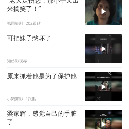
“老大走伤悲，那小子又出
来搞笑了！”
鸣雨短剧
202跟贴
可把妹子憋坏了
知己影视界
原来抓着他是为了保护他
小鹅剪影
1跟贴
梁家辉，感觉自己的手脏
了