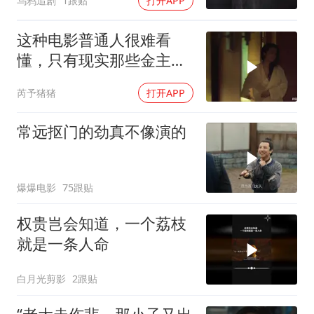
乌鸦追剧
1跟贴
打开APP
这种电影普通人很难看
懂，只有现实那些金主看
了谁都懂
芮予猪猪
打开APP
常远抠门的劲真不像演的
爆爆电影
75跟贴
权贵岂会知道，一个荔枝
就是一条人命
白月光剪影
2跟贴