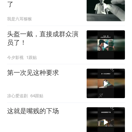
了
我是六耳猕猴
头盔一戴，直接成群众演
员了！
今夕影视
1跟贴
第一次见这种要求
凉心爱追剧
64跟贴
这就是嘴贱的下场