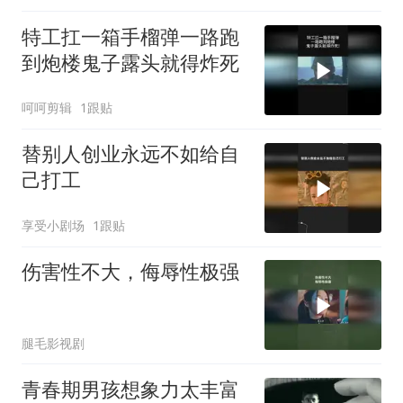
特工扛一箱手榴弹一路跑
到炮楼鬼子露头就得炸死
呵呵剪辑
1跟贴
替别人创业永远不如给自
己打工
享受小剧场
1跟贴
伤害性不大，侮辱性极强
腿毛影视剧
青春期男孩想象力太丰富