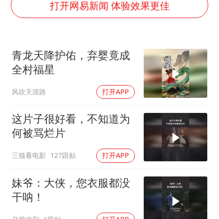
构建更高水平的全民健身公共服务体系
打开网易新闻 体验效果更佳
韩军前线部队连曝丑闻
奋力开创中国式现代化建设新局面
青龙天降护佑，弃婴竟成
全村福星
风吹天涯路
打开APP
这片子很好看，不知道为
何被骂烂片
三猫看电影
127跟贴
打开APP
妹爷：大侠，您衣服都没
干呐！